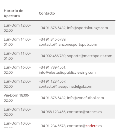
Horario de
Contacto
Apertura
Lun-Dom 12:00-
+34 91 876 5432, info@sportslounge.com
02:00
Lun-Dom 14:00-
+34 91 345 6789,
01:00
contacto@fanzonesportspub.com
Lun-Dom 11:00-
+34 902 456 789, soporte@matchpoint.com
01:00
Lun-Dom 16:00-
+34 91 789 4561,
02:00
info@elestadiopublicviewing.com
Lun-Dom 12:00-
+34 91 123 4567,
02:00
contacto@laesquinadelgol.com
Vie-Dom 18:00-
+34 91 876 5432, info@zonafutbol.com
02:00
Lun-Dom 13:00-
+34 968 123 456, contacto@orenes.es
02:00
Lun-Dom 10:00-
+34 91 234 5678, contacto@
codere
.es