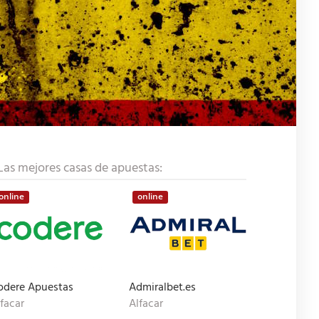
Las mejores casas de apuestas:
online
online
odere Apuestas
Admiralbet.es
facar
Alfacar