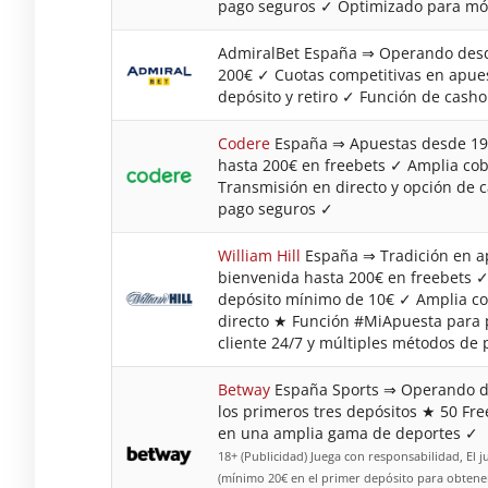
pago seguros ✓ Optimizado para móv
AdmiralBet España ⇒ Operando desd
200€ ✓ Cuotas competitivas en apues
depósito y retiro ✓ Función de cash
Codere
España ⇒ Apuestas desde 19
hasta 200€ en freebets ✓ Amplia cob
Transmisión en directo y opción de 
pago seguros ✓
William Hill
España ⇒ Tradición en a
bienvenida hasta 200€ en freebets ✓
depósito mínimo de 10€ ✓ Amplia co
directo ★ Función #MiApuesta para p
cliente 24/7 y múltiples métodos de
Betway
España Sports ⇒ Operando de
los primeros tres depósitos ★ 50 Fre
en una amplia gama de deportes ✓
18+ (Publicidad) Juega con responsabilidad, El 
(mínimo 20€ en el primer depósito para obtener