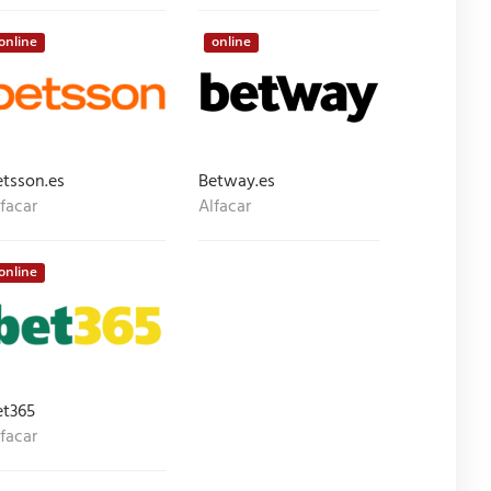
online
online
etsson.es
Betway.es
facar
Alfacar
online
et365
facar