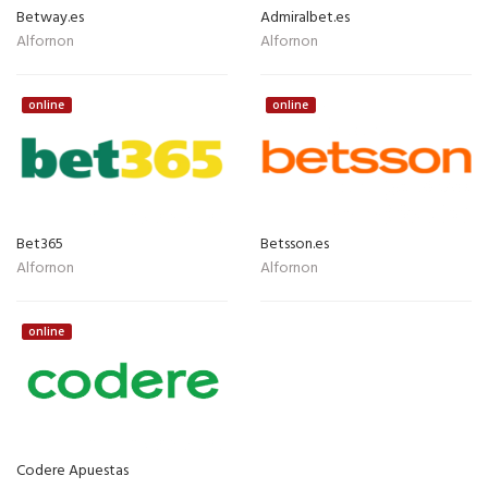
Betway.es
Admiralbet.es
Alfornon
Alfornon
online
online
Bet365
Betsson.es
Alfornon
Alfornon
online
Codere Apuestas