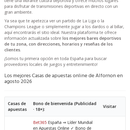
tiene una vibrante cultura deportiva y ofrece muchos lugares
para disfrutar de transmisiones deportivas en directo con un
gran ambiente.
Ya sea que te apetezca ver un partido de La Liga o la
Champions League o simplemente jugar a los dardos o al billar,
aquí encontrarás el sitio ideal. Nuestra plataforma te ofrece
información actualizada sobre
los mejores bares deportivos
de tu zona, con direcciones, horarios y reseñas de los
clientes
.
¡Somos tu primera opción en toda España para buscar
proveedores locales de juegos y entretenimiento!
Los mejores Casas de apuestas online de Alfornon en
agosto 2026
Casas de
Bono de bienvenida (Publicidad
Visitar
apuestas
· 18+):
Bet365
España ⇒ Líder Mundial
en Apuestas Online ✓ Bono de