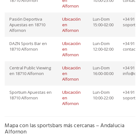
18710 Alfornon
en
10:00-23:00
contact
Alfornon
Pasión Deportiva
Ubicación
Lun-Dom
+34 91 23
Apuestas en 18710
en
15:00-02:00
soporte
Alfornon
Alfornon
DAZN Sports Bar en
Ubicación
Lun-Dom
+34 91 65
18710 Alfornon
en
12:00-02:00
contact
Alfornon
Central Public Viewing
Ubicación
Lun-Dom
+34 91 76
en 18710 Alfornon
en
16:00-00:00
info@dep
Alfornon
Sportium Apuestas en
Ubicación
Lun-Dom
+34 91 45
18710 Alfornon
en
10:00-22:00
soporte
Alfornon
Mapa con las sportsbars más cercanas – Andalucia
Alfornon