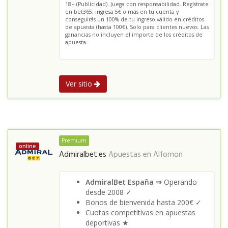
18+ (Publicidad). Juega con responsabilidad. Regístrate
en bet365, ingresa 5€ o más en tu cuenta y
conseguirás un 100% de tu ingreso válido en créditos
de apuesta (hasta 100€). Solo para clientes nuevos. Las
ganancias no incluyen el importe de los créditos de
apuesta.
Ver sitio
Premium
online
Admiralbet.es
Apuestas en
Alfornon
AdmiralBet España ⇒
Operando
desde 2008 ✓
Bonos de bienvenida hasta 200€ ✓
Cuotas competitivas en apuestas
deportivas ★