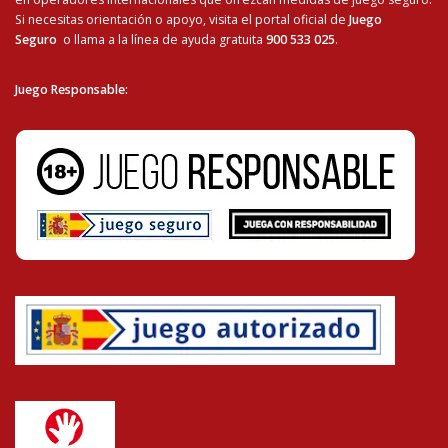
Si necesitas orientación o apoyo, visita el portal oficial de
Juego
Seguro
o llama a la línea de ayuda gratuita
900 533 025
.
Juego Responsable
: