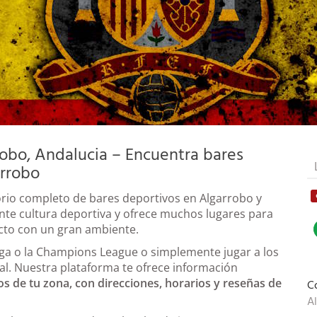
robo, Andalucia – Encuentra bares
arrobo
torio completo de bares deportivos en Algarrobo y
ante cultura deportiva y ofrece muchos lugares para
ecto con un gran ambiente.
Liga o la Champions League o simplemente jugar a los
deal. Nuestra plataforma te ofrece información
s de tu zona, con direcciones, horarios y reseñas de
C
A