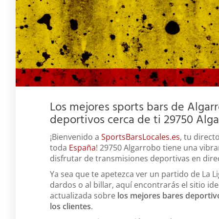
Los mejores sports bars de Algar
deportivos cerca de ti 29750 Alg
¡Bienvenido a
SportsBarsLocales.es
, tu direc
toda
España
! 29750 Algarrobo tiene una vibr
disfrutar de transmisiones deportivas en dir
Ya sea que te apetezca ver un partido de La 
dardos o al billar, aquí encontrarás el sitio i
actualizada sobre
los mejores bares deportivo
los clientes
.