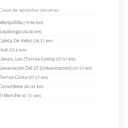
Casas de apuestas cercanas:
Mezquitilla
(19.86 km)
Sayalonga
(24.46 km)
Caleta De Velez
(28.21 km)
Huit
(33.6 km)
Llanos, Los (Torrox-Costa)
(37.57 km)
Generacion Del 27 (Urbanizacion)
(37.57 km)
Torrox-Costa
(37.57 km)
Corumbela
(40.42 km)
El Morche
(41.51 km)