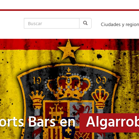
Ciudades y regio
orts Bars en
Algarro