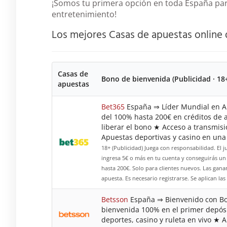
¡Somos tu primera opción en toda España par
entretenimiento!
Los mejores Casas de apuestas online
Casas de
Bono de bienvenida (Publicidad · 18+
apuestas
Bet365
España ⇒ Líder Mundial en A
del 100% hasta 200€ en créditos de
liberar el bono ★ Acceso a transmisi
Apuestas deportivas y casino en una
18+ (Publicidad) Juega con responsabilidad. El 
ingresa 5€ o más en tu cuenta y conseguirás un
hasta 200€. Solo para clientes nuevos. Las gana
apuesta. Es necesario registrarse. Se aplican la
Betsson
España ⇒ Bienvenido con Bo
bienvenida 100% en el primer depósi
deportes, casino y ruleta en vivo ★ 