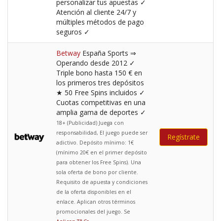
personalizar tus apuestas ✓
Atención al cliente 24/7 y
múltiples métodos de pago
seguros ✓
Betway
España Sports ⇒
Operando desde 2012 ✓
Triple bono hasta 150 € en
los primeros tres depósitos
★ 50 Free Spins incluidos ✓
Cuotas competitivas en una
amplia gama de deportes ✓
18+ (Publicidad) Juega con
responsabilidad, El juego puede ser
Regístrate
adictivo. Depósito mínimo: 1€
(mínimo 20€ en el primer depósito
para obtener los Free Spins). Una
sola oferta de bono por cliente.
Requisito de apuesta y condiciones
de la oferta disponibles en el
enlace. Aplican otros términos
promocionales del juego. Se