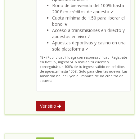
Bono de bienvenida del 100% hasta
200€ en créditos de apuesta ✓
Cuota mínima de 1.50 para liberar el
bono ★
Acceso a transmisiones en directo y
apuestas en vivo ✓
Apuestas deportivas y casino en una
sola plataforma ✓
18+ (Publicidad). Juega con responsabilidad. Regístrate
en bet365, ingresa 5€ o más en tu cuenta y
conseguirás un 100% de tu ingreso válido en créditos
de apuesta (hasta 100€). Solo para clientes nuevos. Las
ganancias no incluyen el importe de los créditos de
apuesta.
Ver sitio