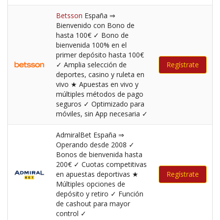
Betsson
España ⇒
Bienvenido con Bono de
hasta 100€ ✓ Bono de
bienvenida 100% en el
primer depósito hasta 100€
✓ Amplia selección de
Regístrate
deportes, casino y ruleta en
vivo ★ Apuestas en vivo y
múltiples métodos de pago
seguros ✓ Optimizado para
móviles, sin App necesaria ✓
AdmiralBet España ⇒
Operando desde 2008 ✓
Bonos de bienvenida hasta
200€ ✓ Cuotas competitivas
en apuestas deportivas ★
Regístrate
Múltiples opciones de
depósito y retiro ✓ Función
de cashout para mayor
control ✓