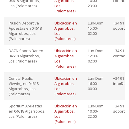
04618 Algarrobos,
Algarrobos,
10:00-
contact
Los (Palomares)
Los
23:00
(Palomares)
Pasión Deportiva
Ubicación en
Lun-Dom
+34 91 23
Apuestas en 04618
Algarrobos,
15:00-
soporte
Algarrobos, Los
Los
02:00
(Palomares)
(Palomares)
DAZN Sports Bar en
Ubicación en
Lun-Dom
+34 91 65
04618 Algarrobos,
Algarrobos,
12:00-
contact
Los (Palomares)
Los
02:00
(Palomares)
Central Public
Ubicación en
Lun-Dom
+34 91 76
Viewing en 04618
Algarrobos,
16:00-
info@dep
Algarrobos, Los
Los
00:00
(Palomares)
(Palomares)
Sportium Apuestas
Ubicación en
Lun-Dom
+34 91 45
en 04618 Algarrobos,
Algarrobos,
10:00-
soporte
Los (Palomares)
Los
22:00
(Palomares)