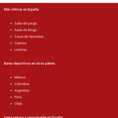
Más ofertas en España:
Salas de Juego
Salas de Bingo
Casas de Apuestas
Casinos
Loterías
Bares deportivos en otros países:
México
Colombia
Argentina
Perú
Chile
Juega seguro y responsable en España: