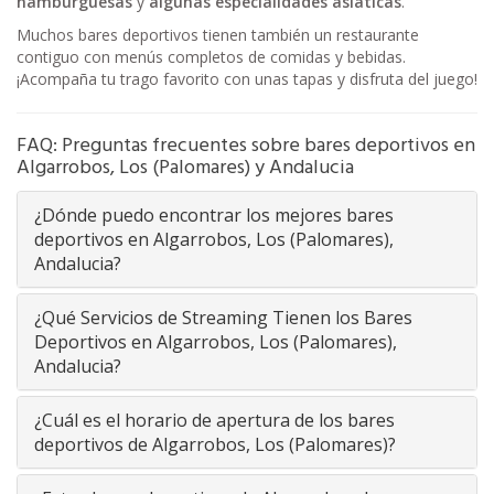
hamburguesas
y
algunas especialidades asiáticas
.
Muchos bares deportivos tienen también un restaurante
contiguo con menús completos de comidas y bebidas.
¡Acompaña tu trago favorito con unas tapas y disfruta del juego!
FAQ: Preguntas frecuentes sobre bares deportivos en
Algarrobos, Los (Palomares) y Andalucia
¿Dónde puedo encontrar los mejores bares
deportivos en Algarrobos, Los (Palomares),
Andalucia?
¿Qué Servicios de Streaming Tienen los Bares
Deportivos en Algarrobos, Los (Palomares),
Andalucia?
¿Cuál es el horario de apertura de los bares
deportivos de Algarrobos, Los (Palomares)?