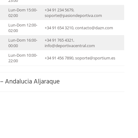
23:00
Lun-Dom 15:00-
+34 91 234 5679,
02:00
soporte@pasiondeportiva.com
Lun-Dom 12:00-
+34 91 654 3210, contacto@dazn.com
02:00
Lun-Dom 16:00-
+34 91 765 4321,
00:00
info@deportivacentral.com
Lun-Dom 10:00-
+34 91 456 7890, soporte@sportium.es
22:00
– Andalucia Aljaraque