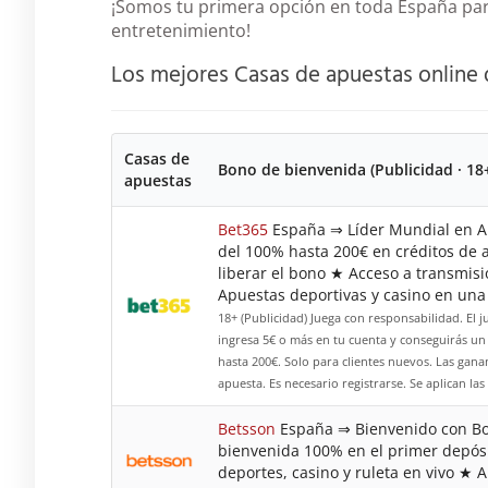
¡Somos tu primera opción en toda España par
entretenimiento!
Los mejores Casas de apuestas online 
Casas de
Bono de bienvenida (Publicidad · 18+
apuestas
Bet365
España ⇒ Líder Mundial en A
del 100% hasta 200€ en créditos de
liberar el bono ★ Acceso a transmisi
Apuestas deportivas y casino en una
18+ (Publicidad) Juega con responsabilidad. El 
ingresa 5€ o más en tu cuenta y conseguirás un
hasta 200€. Solo para clientes nuevos. Las gana
apuesta. Es necesario registrarse. Se aplican la
Betsson
España ⇒ Bienvenido con Bo
bienvenida 100% en el primer depósi
deportes, casino y ruleta en vivo ★ 