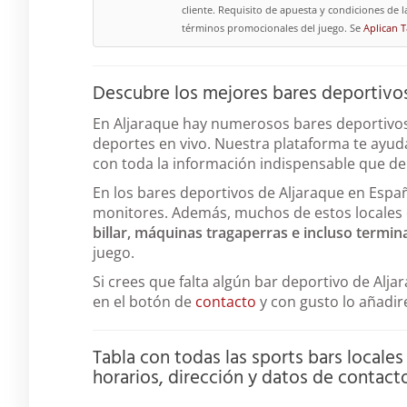
cliente. Requisito de apuesta y condiciones de l
términos promocionales del juego. Se
Aplican 
Descubre los mejores bares deportivo
En Aljaraque hay numerosos bares deportivos
deportes en vivo. Nuestra plataforma te ayud
con toda la información indispensable que de
En los bares deportivos de Aljaraque en Espa
monitores. Además, muchos de estos locales
billar, máquinas tragaperras e incluso termin
juego.
Si crees que falta algún bar deportivo de Alj
en el botón de
contacto
y con gusto lo añadi
Tabla con todas las sports bars locale
horarios, dirección y datos de contact