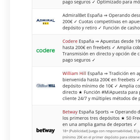
pago seguros ✓ Optimizado para móv
AdmiralBet España ⇒ Operando desd
200€ ✓ Cuotas competitivas en apues
depósito y retiro ✓ Función de cash
Codere
España ⇒ Apuestas desde 19
hasta 200€ en freebets ✓ Amplia cob
Transmisión en directo y opción de 
pago seguros ✓
William Hill
España ⇒ Tradición en a
bienvenida hasta 200€ en freebets ✓
depósito mínimo de 10€ ✓ Amplia co
directo ★ Función #MiApuesta para p
cliente 24/7 y múltiples métodos de
Betway
España Sports ⇒ Operando de
los primeros tres depósitos ★ 50 Fre
en una amplia gama de deportes ✓
18+ (Publicidad) Juega con responsabilidad, El 
(mínimo 20€ en el primer depósito para obtener