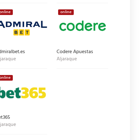
online
online
dmiralbet.es
Codere Apuestas
ljaraque
Aljaraque
online
et365
ljaraque