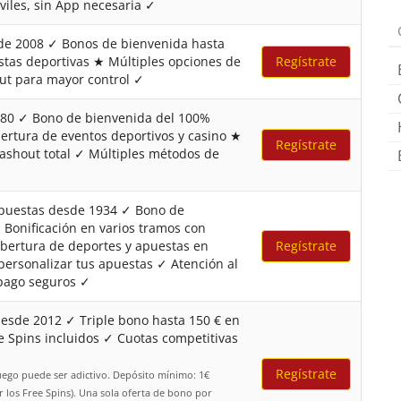
iles, sin App necesaria ✓
e 2008 ✓ Bonos de bienvenida hasta
tas deportivas ★ Múltiples opciones de
Regístrate
out para mayor control ✓
80 ✓ Bono de bienvenida del 100%
ertura de eventos deportivos y casino ★
Regístrate
cashout total ✓ Múltiples métodos de
puestas desde 1934 ✓ Bono de
 Bonificación en varios tramos con
bertura de deportes y apuestas en
Regístrate
ersonalizar tus apuestas ✓ Atención al
 pago seguros ✓
sde 2012 ✓ Triple bono hasta 150 € en
e Spins incluidos ✓ Cuotas competitivas
Regístrate
juego puede ser adictivo. Depósito mínimo: 1€
 los Free Spins). Una sola oferta de bono por