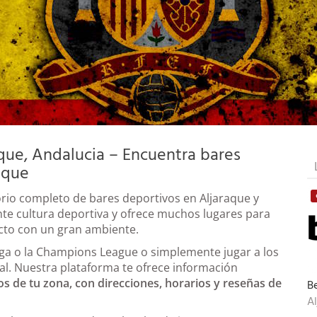
aque, Andalucia – Encuentra bares
raque
torio completo de bares deportivos en Aljaraque y
ante cultura deportiva y ofrece muchos lugares para
ecto con un gran ambiente.
Liga o la Champions League o simplemente jugar a los
deal. Nuestra plataforma te ofrece información
s de tu zona, con direcciones, horarios y reseñas de
B
A