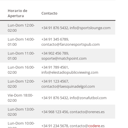
Horario de
Contacto
Apertura
Lun-Dom 12:00-
+34 91 876 5432, info@sportslounge.com
02:00
Lun-Dom 14:00-
+34 91 345 6789,
01:00
contacto@fanzonesportspub.com
Lun-Dom 11:00-
+34 902 456 789,
01:00
soporte@matchpoint.com
Lun-Dom 16:00-
+34 91 789 4561,
02:00
info@elestadiopublicviewing.com
Lun-Dom 12:00-
+34 91 123 4567,
02:00
contacto@laesquinadelgol.com
Vie-Dom 18:00-
+34 91 876 5432, info@zonafutbol.com
02:00
Lun-Dom 13:00-
+34 968 123 456, contacto@orenes.es
02:00
Lun-Dom 10:00-
+34 91 234 5678, contacto@
codere
.es