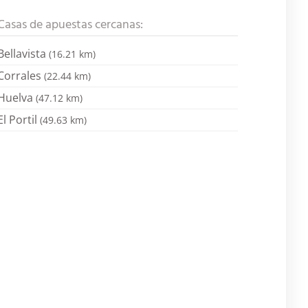
Casas de apuestas cercanas:
Bellavista
(16.21 km)
Corrales
(22.44 km)
Huelva
(47.12 km)
El Portil
(49.63 km)