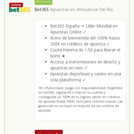
Premium
online
Bet365
Apuestas en
Almodovar Del Rio
Bet365 España ⇒ Líder Mundial en
Apuestas Online ✓
Bono de bienvenida del 100% hasta
200€ en créditos de apuesta ✓
Cuota mínima de 1.50 para liberar el
bono ★
Acceso a transmisiones en directo y
apuestas en vivo ✓
Apuestas deportivas y casino en una
sola plataforma ✓
18+ (Publicidad). Juega con responsabilidad. Regístrate
en bet365, ingresa 5€ o más en tu cuenta y
conseguirás un 100% de tu ingreso válido en créditos
de apuesta (hasta 100€). Solo para clientes nuevos. Las
ganancias no incluyen el importe de los créditos de
apuesta.