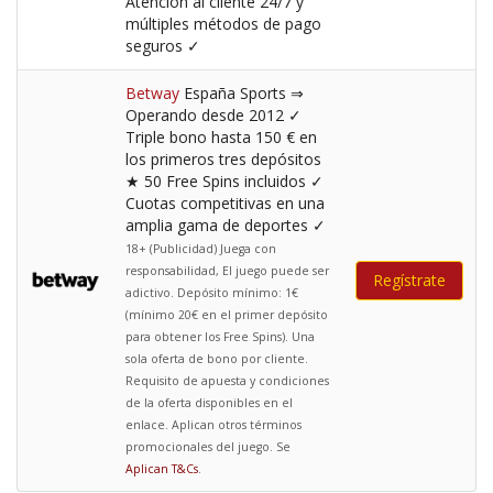
Atención al cliente 24/7 y
múltiples métodos de pago
seguros ✓
Betway
España Sports ⇒
Operando desde 2012 ✓
Triple bono hasta 150 € en
los primeros tres depósitos
★ 50 Free Spins incluidos ✓
Cuotas competitivas en una
amplia gama de deportes ✓
18+ (Publicidad) Juega con
responsabilidad, El juego puede ser
Regístrate
adictivo. Depósito mínimo: 1€
(mínimo 20€ en el primer depósito
para obtener los Free Spins). Una
sola oferta de bono por cliente.
Requisito de apuesta y condiciones
de la oferta disponibles en el
enlace. Aplican otros términos
promocionales del juego. Se
Aplican T&Cs
.