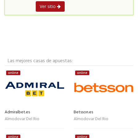
Ver sitio
Las mejores casas de apuestas:
online
online
Admiralbet.es
Betsson.es
Almodovar Del Rio
Almodovar Del Rio
online
online