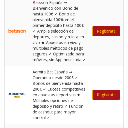
Betsson
España ⇒
Bienvenido con Bono de
hasta 100€ ✓ Bono de
bienvenida 100% en el
primer depósito hasta 100€
✓ Amplia selección de
Regístrate
deportes, casino y ruleta en
vivo ★ Apuestas en vivo y
múltiples métodos de pago
seguros ✓ Optimizado para
móviles, sin App necesaria ✓
AdmiralBet España ⇒
Operando desde 2008 ✓
Bonos de bienvenida hasta
200€ ✓ Cuotas competitivas
en apuestas deportivas ★
Regístrate
Múltiples opciones de
depósito y retiro ✓ Función
de cashout para mayor
control ✓