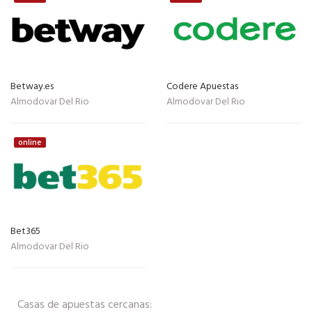
Betway.es
Codere Apuestas
Almodovar Del Rio
Almodovar Del Rio
online
Bet365
Almodovar Del Rio
Casas de apuestas cercanas: