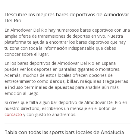
Descubre los mejores bares deportivos de Almodovar
Del Rio
En Almodovar Del Rio hay numerosos bares deportivos con una
amplia oferta de transmisiones de deportes en vivo. Nuestra
plataforma te ayuda a encontrar los bares deportivos que hay
tu zona con toda la información indispensable que debes
conocer sobre el lugar.
En los bares deportivos de Almodovar Del Rio en España
puedes ver los deportes en pantallas gigantes o monitores.
Además, muchos de estos locales ofrecen opciones de
entretenimiento como
dardos, billar, máquinas tragaperras
e incluso terminales de apuestas
para añadirle aún más
emoción al juego.
Si crees que falta algún bar deportivo de Almodovar Del Rio en
nuestro directorio, escríbenos un mensaje en el botón de
contacto
y con gusto lo añadiremos.
Tabla con todas las sports bars locales de Andalucia