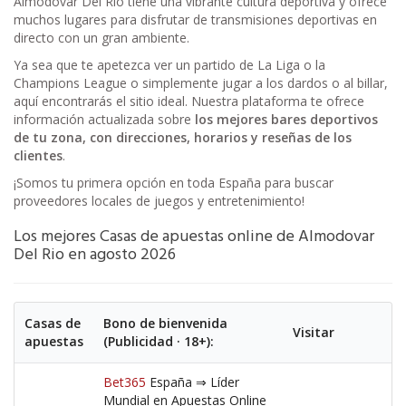
Almodovar Del Rio tiene una vibrante cultura deportiva y ofrece
muchos lugares para disfrutar de transmisiones deportivas en
directo con un gran ambiente.
Ya sea que te apetezca ver un partido de La Liga o la
Champions League o simplemente jugar a los dardos o al billar,
aquí encontrarás el sitio ideal. Nuestra plataforma te ofrece
información actualizada sobre
los mejores bares deportivos
de tu zona, con direcciones, horarios y reseñas de los
clientes
.
¡Somos tu primera opción en toda España para buscar
proveedores locales de juegos y entretenimiento!
Los mejores Casas de apuestas online de Almodovar
Del Rio en agosto 2026
Casas de
Bono de bienvenida
Visitar
apuestas
(Publicidad · 18+):
Bet365
España ⇒ Líder
Mundial en Apuestas Online