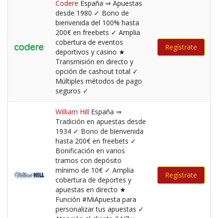
Codere
España ⇒ Apuestas
desde 1980 ✓ Bono de
bienvenida del 100% hasta
200€ en freebets ✓ Amplia
cobertura de eventos
Regístrate
deportivos y casino ★
Transmisión en directo y
opción de cashout total ✓
Múltiples métodos de pago
seguros ✓
William Hill
España ⇒
Tradición en apuestas desde
1934 ✓ Bono de bienvenida
hasta 200€ en freebets ✓
Bonificación en varios
tramos con depósito
mínimo de 10€ ✓ Amplia
Regístrate
cobertura de deportes y
apuestas en directo ★
Función #MiApuesta para
personalizar tus apuestas ✓