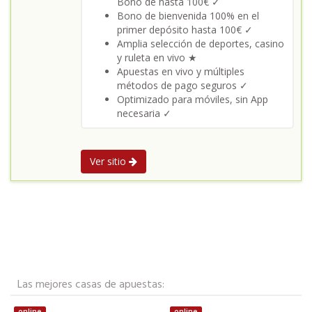
Bono de hasta 100€ ✓
Bono de bienvenida 100% en el
primer depósito hasta 100€ ✓
Amplia selección de deportes, casino
y ruleta en vivo ★
Apuestas en vivo y múltiples
métodos de pago seguros ✓
Optimizado para móviles, sin App
necesaria ✓
Ver sitio
Las mejores casas de apuestas:
online
online