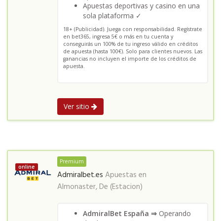
Apuestas deportivas y casino en una
sola plataforma ✓
18+ (Publicidad). Juega con responsabilidad. Regístrate
en bet365, ingresa 5€ o más en tu cuenta y
conseguirás un 100% de tu ingreso válido en créditos
de apuesta (hasta 100€). Solo para clientes nuevos. Las
ganancias no incluyen el importe de los créditos de
apuesta.
Ver sitio
Premium
online
Admiralbet.es
Apuestas en
Almonaster, De (Estacion)
AdmiralBet España ⇒
Operando