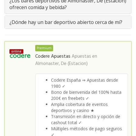
¿Los bares deportivos de Almonaster, De (Estacion)
ofrecen comida y bebida?
¿Dónde hay un bar deportivo abierto cerca de mí?
Premium
online
Codere Apuestas
Apuestas en
Almonaster, De (Estacion)
Codere España ⇒ Apuestas desde
1980 ✓
Bono de bienvenida del 100% hasta
200€ en freebets ✓
Amplia cobertura de eventos
deportivos y casino ★
Transmisión en directo y opción de
cashout total ✓
Múltiples métodos de pago seguros
✓