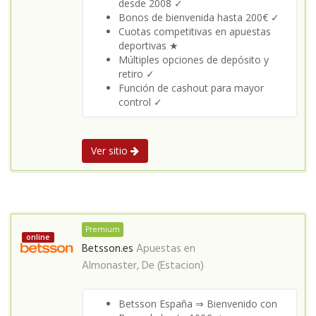
desde 2008 ✓
Bonos de bienvenida hasta 200€ ✓
Cuotas competitivas en apuestas
deportivas ★
Múltiples opciones de depósito y
retiro ✓
Función de cashout para mayor
control ✓
Ver sitio
Premium
online
Betsson.es
Apuestas en
Almonaster, De (Estacion)
Betsson España ⇒ Bienvenido con