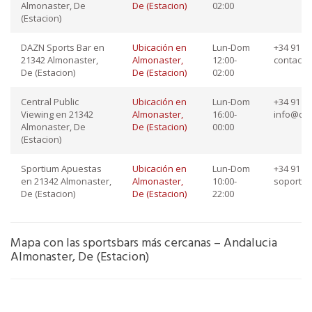
Almonaster, De
De (Estacion)
02:00
(Estacion)
DAZN Sports Bar en
Ubicación en
Lun-Dom
+34 91 65
21342 Almonaster,
Almonaster,
12:00-
contact
De (Estacion)
De (Estacion)
02:00
Central Public
Ubicación en
Lun-Dom
+34 91 76
Viewing en 21342
Almonaster,
16:00-
info@dep
Almonaster, De
De (Estacion)
00:00
(Estacion)
Sportium Apuestas
Ubicación en
Lun-Dom
+34 91 45
en 21342 Almonaster,
Almonaster,
10:00-
soporte
De (Estacion)
De (Estacion)
22:00
Mapa con las sportsbars más cercanas – Andalucia
Almonaster, De (Estacion)