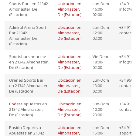
Sports Bars en 21342
Ubicación en
Lun-Dom
+34 91 78
Almonaster, De
Almonaster,
16:00-
info@ele
(Estacion)
De (Estacion)
02:00
Admiral Arena Sport
Ubicación en
Lun-Dom
+34 91 12
Bar 21342
Almonaster,
12:00-
contacto
Almonaster, De
De (Estacion)
02:00
(Estacion)
Sportsbars near me
Ubicación en
Vie-Dom
+34 91 87
en 21342 Almonaster,
Almonaster,
18:00-
info@zo
De (Estacion)
De (Estacion)
02:00
Orenes Sports Bar
Ubicación en
Lun-Dom
+34 968 1
en 21342 Almonaster,
Almonaster,
13:00-
contact
De (Estacion)
De (Estacion)
02:00
Codere
Apuestas en
Ubicación en
Lun-Dom
+34 91 23
21342 Almonaster,
Almonaster,
10:00-
contact
De (Estacion)
De (Estacion)
23:00
Pasión Deportiva
Ubicación en
Lun-Dom
+34 91 23
Apuestas en 21342
Almonaster,
15:00-
soporte