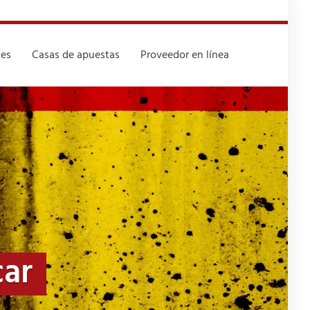
nes
Casas de apuestas
Proveedor en línea
ar