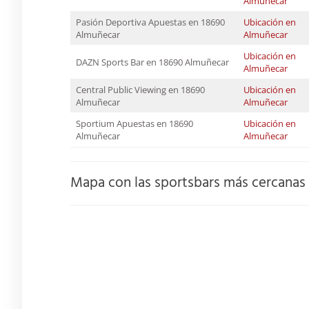
Almuñecar
Pasión Deportiva Apuestas en 18690
Ubicación en
Almuñecar
Almuñecar
Ubicación en
DAZN Sports Bar en 18690 Almuñecar
Almuñecar
Central Public Viewing en 18690
Ubicación en
Almuñecar
Almuñecar
Sportium Apuestas en 18690
Ubicación en
Almuñecar
Almuñecar
Mapa con las sportsbars más cercanas