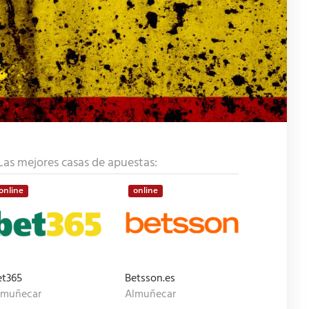
Las mejores casas de apuestas:
online
online
et365
Betsson.es
lmuñecar
Almuñecar