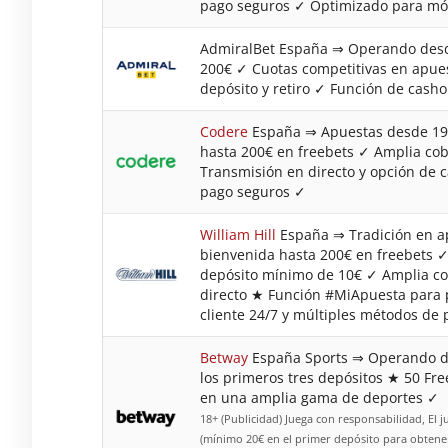
pago seguros ✓ Optimizado para móv
AdmiralBet España ⇒ Operando desd
200€ ✓ Cuotas competitivas en apues
depósito y retiro ✓ Función de cash
Codere
España ⇒ Apuestas desde 19
hasta 200€ en freebets ✓ Amplia cob
Transmisión en directo y opción de 
pago seguros ✓
William Hill
España ⇒ Tradición en a
bienvenida hasta 200€ en freebets ✓
depósito mínimo de 10€ ✓ Amplia co
directo ★ Función #MiApuesta para p
cliente 24/7 y múltiples métodos de
Betway
España Sports ⇒ Operando de
los primeros tres depósitos ★ 50 Fre
en una amplia gama de deportes ✓
18+ (Publicidad) Juega con responsabilidad, El 
(mínimo 20€ en el primer depósito para obtener