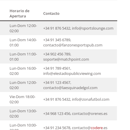
Horario de
Contacto
Apertura
Lun-Dom 12:00-
+34 91 876 5432, info@sportslounge.com
02:00
Lun-Dom 14:00-
+34 91 345 6789,
01:00
contacto@fanzonesportspub.com
Lun-Dom 11:00-
+34 902 456 789,
01:00
soporte@matchpoint.com
Lun-Dom 16:00-
+34 91 789 4561,
02:00
info@elestadiopublicviewing.com
Lun-Dom 12:00-
+34 91 123 4567,
02:00
contacto@laesquinadelgol.com
Vie-Dom 18:00-
+34 91 876 5432, info@zonafutbol.com
02:00
Lun-Dom 13:00-
+34 968 123 456, contacto@orenes.es
02:00
Lun-Dom 10:00-
+34 91 234 5678, contacto@
codere
.es