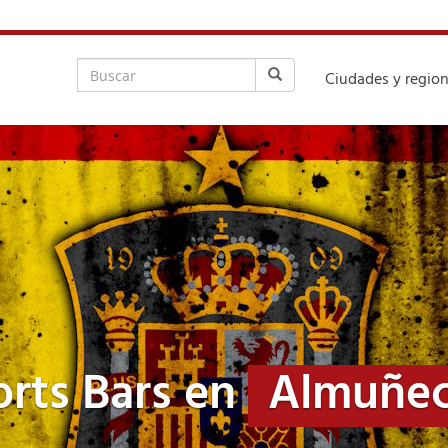
Ciudades y regio
orts Bars en
Almuñec