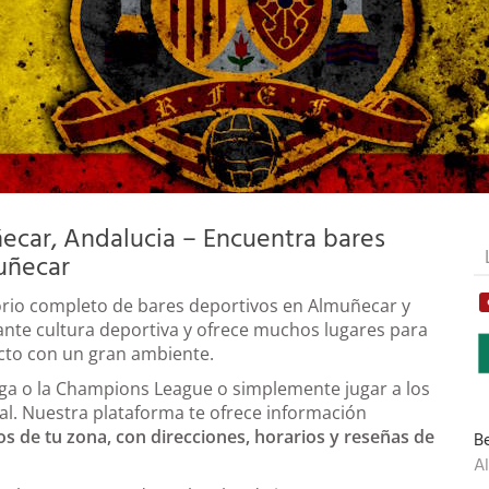
ecar, Andalucia – Encuentra bares
uñecar
torio completo de bares deportivos en Almuñecar y
ante cultura deportiva y ofrece muchos lugares para
ecto con un gran ambiente.
Liga o la Champions League o simplemente jugar a los
deal. Nuestra plataforma te ofrece información
s de tu zona, con direcciones, horarios y reseñas de
B
A