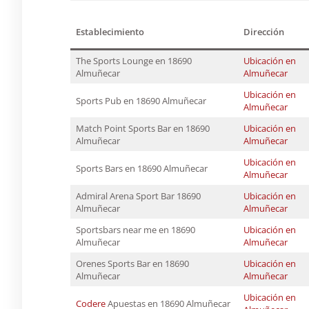
Establecimiento
Dirección
The Sports Lounge en 18690
Ubicación en
Almuñecar
Almuñecar
Ubicación en
Sports Pub en 18690 Almuñecar
Almuñecar
Match Point Sports Bar en 18690
Ubicación en
Almuñecar
Almuñecar
Ubicación en
Sports Bars en 18690 Almuñecar
Almuñecar
Admiral Arena Sport Bar 18690
Ubicación en
Almuñecar
Almuñecar
Sportsbars near me en 18690
Ubicación en
Almuñecar
Almuñecar
Orenes Sports Bar en 18690
Ubicación en
Almuñecar
Almuñecar
Ubicación en
Codere
Apuestas en 18690 Almuñecar