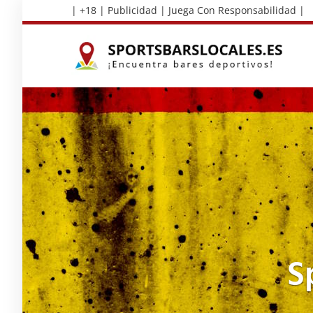
Skip
| +18 | Publicidad | Juega Con Responsabilidad |
to
main
content
S