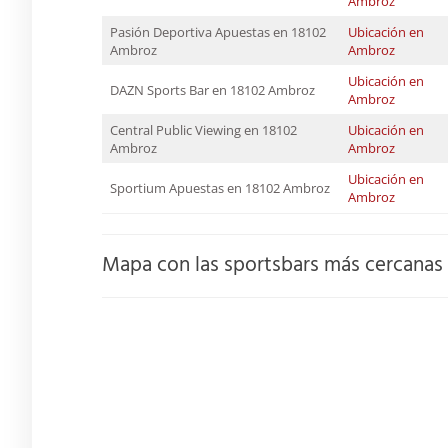
Ambroz
Pasión Deportiva Apuestas en 18102
Ubicación en
Ambroz
Ambroz
Ubicación en
DAZN Sports Bar en 18102 Ambroz
Ambroz
Central Public Viewing en 18102
Ubicación en
Ambroz
Ambroz
Ubicación en
Sportium Apuestas en 18102 Ambroz
Ambroz
Mapa con las sportsbars más cercanas