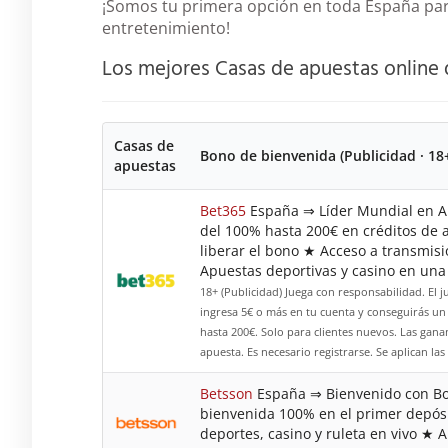
¡Somos tu primera opción en toda España par
entretenimiento!
Los mejores Casas de apuestas online
Casas de
Bono de bienvenida (Publicidad · 18+
apuestas
Bet365
España ⇒ Líder Mundial en A
del 100% hasta 200€ en créditos de
liberar el bono ★ Acceso a transmisi
Apuestas deportivas y casino en una
18+ (Publicidad) Juega con responsabilidad. El 
ingresa 5€ o más en tu cuenta y conseguirás un
hasta 200€. Solo para clientes nuevos. Las gana
apuesta. Es necesario registrarse. Se aplican la
Betsson
España ⇒ Bienvenido con Bo
bienvenida 100% en el primer depósi
deportes, casino y ruleta en vivo ★ 