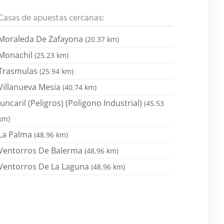
Casas de apuestas cercanas:
Moraleda De Zafayona
(20.37 km)
Monachil
(25.23 km)
Trasmulas
(25.94 km)
Villanueva Mesia
(40.74 km)
Juncaril (Peligros) (Poligono Industrial)
(45.53
km)
La Palma
(48.96 km)
Ventorros De Balerma
(48.96 km)
Ventorros De La Laguna
(48.96 km)