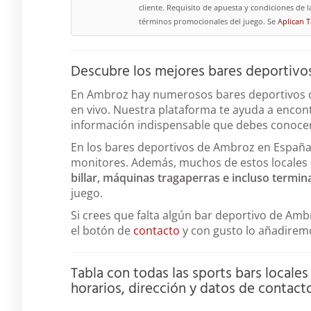
cliente. Requisito de apuesta y condiciones de l
términos promocionales del juego. Se
Aplican 
Descubre los mejores bares deportiv
En Ambroz hay numerosos bares deportivos c
en vivo. Nuestra plataforma te ayuda a encont
información indispensable que debes conocer 
En los bares deportivos de Ambroz en España 
monitores. Además, muchos de estos locales
billar, máquinas tragaperras e incluso termin
juego.
Si crees que falta algún bar deportivo de Am
el botón de
contacto
y con gusto lo añadirem
Tabla con todas las sports bars local
horarios, dirección y datos de contact