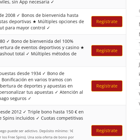
iles, sin App necesaria ✓
e 2008 ✓ Bonos de bienvenida hasta
tas deportivas ★ Múltiples opciones de
Regístrate
out para mayor control ✓
80 ✓ Bono de bienvenida del 100%
ertura de eventos deportivos y casino ★
Regístrate
cashout total ✓ Múltiples métodos de
puestas desde 1934 ✓ Bono de
 Bonificación en varios tramos con
bertura de deportes y apuestas en
Regístrate
ersonalizar tus apuestas ✓ Atención al
 pago seguros ✓
sde 2012 ✓ Triple bono hasta 150 € en
e Spins incluidos ✓ Cuotas competitivas
Regístrate
juego puede ser adictivo. Depósito mínimo: 1€
 los Free Spins). Una sola oferta de bono por