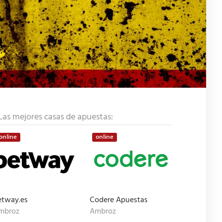
Las mejores casas de apuestas:
online
online
etway.es
Codere Apuestas
mbroz
Ambroz