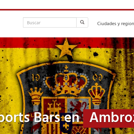
Ciudades y regio
ports Bars en
Ambro