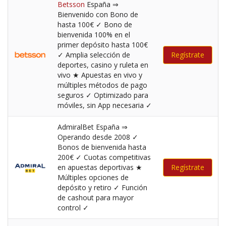
Betsson
España ⇒
Bienvenido con Bono de
hasta 100€ ✓ Bono de
bienvenida 100% en el
primer depósito hasta 100€
✓ Amplia selección de
Regístrate
deportes, casino y ruleta en
vivo ★ Apuestas en vivo y
múltiples métodos de pago
seguros ✓ Optimizado para
móviles, sin App necesaria ✓
AdmiralBet España ⇒
Operando desde 2008 ✓
Bonos de bienvenida hasta
200€ ✓ Cuotas competitivas
en apuestas deportivas ★
Regístrate
Múltiples opciones de
depósito y retiro ✓ Función
de cashout para mayor
control ✓