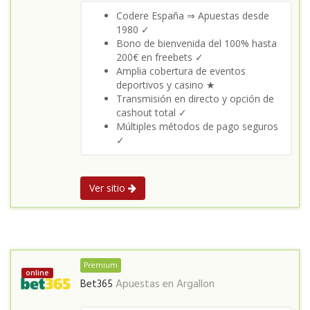
Codere España ⇒ Apuestas desde
1980 ✓
Bono de bienvenida del 100% hasta
200€ en freebets ✓
Amplia cobertura de eventos
deportivos y casino ★
Transmisión en directo y opción de
cashout total ✓
Múltiples métodos de pago seguros
✓
Ver sitio
Premium
online
Bet365
Apuestas en
Argallon