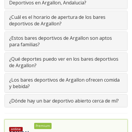
Deportivos en Argallon, Andalucia?
¿Cuál es el horario de apertura de los bares
deportivos de Argallon?
¿Estos bares deportivos de Argallon son aptos
para familias?
¿Qué deportes puedo ver en los bares deportivos
de Argallon?
¿Los bares deportivos de Argallon ofrecen comida
y bebida?
¿Dónde hay un bar deportivo abierto cerca de mí?
Premium
online