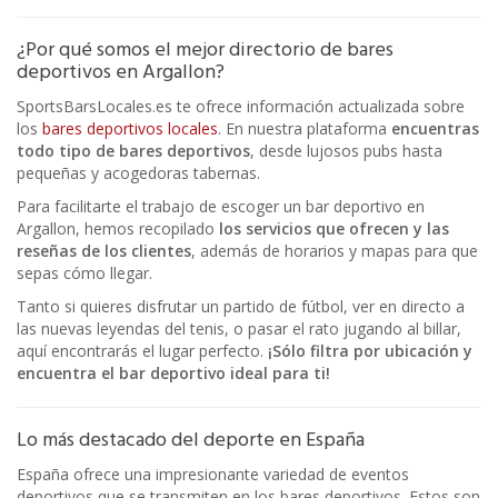
¿Por qué somos el mejor directorio de bares
deportivos en Argallon?
SportsBarsLocales.es te ofrece información actualizada sobre
los
bares deportivos locales
. En nuestra plataforma
encuentras
todo tipo de bares deportivos
, desde lujosos pubs hasta
pequeñas y acogedoras tabernas.
Para facilitarte el trabajo de escoger un bar deportivo en
Argallon, hemos recopilado
los servicios que ofrecen y las
reseñas de los clientes
, además de horarios y mapas para que
sepas cómo llegar.
Tanto si quieres disfrutar un partido de fútbol, ver en directo a
las nuevas leyendas del tenis, o pasar el rato jugando al billar,
aquí encontrarás el lugar perfecto.
¡Sólo filtra por ubicación y
encuentra el bar deportivo ideal para ti!
Lo más destacado del deporte en España
España ofrece una impresionante variedad de eventos
deportivos que se transmiten en los bares deportivos. Estos son