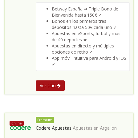
Betway España ⇒ Triple Bono de
Bienvenida hasta 150€ ✓
Bonos en los primeros tres
depósitos hasta 50€ cada uno ✓
Apuestas en eSports, fútbol y más
de 40 deportes ★
Apuestas en directo y múltiples
opciones de retiro ✓
App móvil intuitiva para Android y iOS
✓
Ver sitio
Premium
online
Codere Apuestas
Apuestas en
Argallon