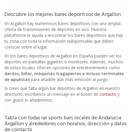
Descubre los mejores bares deportivos de Argallon
En Argallon hay numerosos bares deportivos con una amplia
oferta de transmisiones de deportes en vivo. Nuestra
plataforma te ayuda a encontrar los bares deportivos que hay
tu zona con toda la información indispensable que debes
conocer sobre el lugar.
En los bares deportivos de Argallon en España puedes ver los
deportes en pantallas gigantes o monitores. Además, muchos
de estos locales ofrecen opciones de entretenimiento como
dardos, billar, máquinas tragaperras e incluso terminales
de apuestas
para añadirle aún más emoción al juego.
Si crees que falta algún bar deportivo de Argallon en nuestro
directorio, escríbenos un mensaje en el botón de
contacto
y
con gusto lo añadiremos.
Tabla con todas las sports bars locales de Andalucia
Argallon y alrededores con horarios, dirección y datos
de contacto