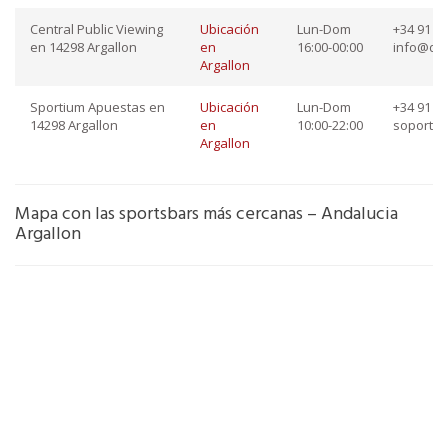
Central Public Viewing
Ubicación
Lun-Dom
+34 91 76
en 14298 Argallon
en
16:00-00:00
info@dep
Argallon
Sportium Apuestas en
Ubicación
Lun-Dom
+34 91 45
14298 Argallon
en
10:00-22:00
soporte
Argallon
Mapa con las sportsbars más cercanas – Andalucia
Argallon