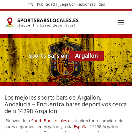
Skip
| +18 | Publicidad | Juega Con Responsabilidad |
to
main
content
Toggl
navig
Sports Bars en
Argallon
Los mejores sports bars de Argallon,
Andalucia – Encuentra bares deportivos cerca
de ti 14298 Argallon
¡Bienvenido a
SportsBarsLocales.es
, tu directorio completo de
bares deportivos en Argallon y toda
España
! 14298 Argallon