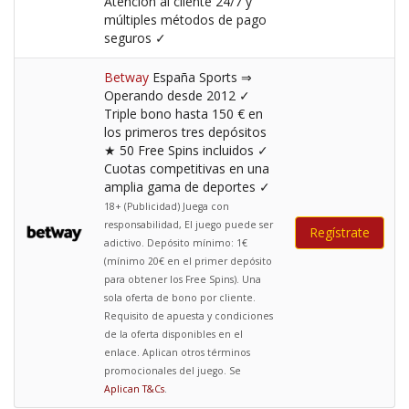
Atención al cliente 24/7 y
múltiples métodos de pago
seguros ✓
Betway
España Sports ⇒
Operando desde 2012 ✓
Triple bono hasta 150 € en
los primeros tres depósitos
★ 50 Free Spins incluidos ✓
Cuotas competitivas en una
amplia gama de deportes ✓
18+ (Publicidad) Juega con
responsabilidad, El juego puede ser
Regístrate
adictivo. Depósito mínimo: 1€
(mínimo 20€ en el primer depósito
para obtener los Free Spins). Una
sola oferta de bono por cliente.
Requisito de apuesta y condiciones
de la oferta disponibles en el
enlace. Aplican otros términos
promocionales del juego. Se
Aplican T&Cs
.