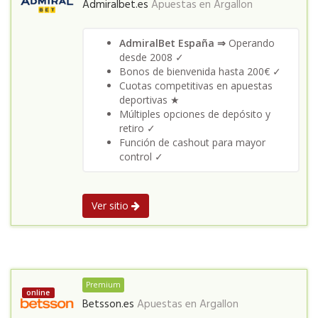
Admiralbet.es
Apuestas en
Argallon
AdmiralBet España ⇒
Operando
desde 2008 ✓
Bonos de bienvenida hasta 200€ ✓
Cuotas competitivas en apuestas
deportivas ★
Múltiples opciones de depósito y
retiro ✓
Función de cashout para mayor
control ✓
Ver sitio
Premium
online
Betsson.es
Apuestas en
Argallon