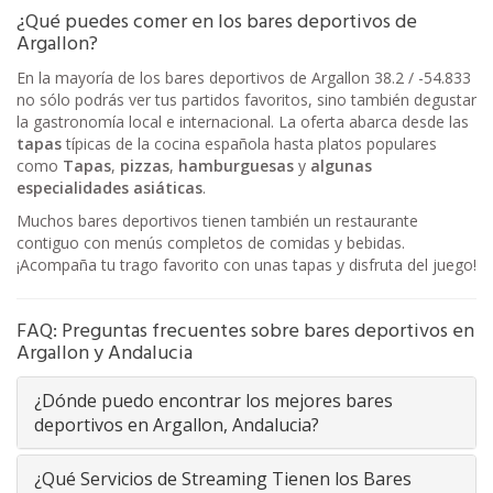
¿Qué puedes comer en los bares deportivos de
Argallon?
En la mayoría de los bares deportivos de Argallon 38.2 / -54.833
no sólo podrás ver tus partidos favoritos, sino también degustar
la gastronomía local e internacional. La oferta abarca desde las
tapas
típicas de la cocina española hasta platos populares
como
Tapas
,
pizzas
,
hamburguesas
y
algunas
especialidades asiáticas
.
Muchos bares deportivos tienen también un restaurante
contiguo con menús completos de comidas y bebidas.
¡Acompaña tu trago favorito con unas tapas y disfruta del juego!
FAQ: Preguntas frecuentes sobre bares deportivos en
Argallon y Andalucia
¿Dónde puedo encontrar los mejores bares
deportivos en Argallon, Andalucia?
¿Qué Servicios de Streaming Tienen los Bares