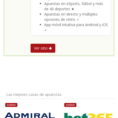
Apuestas en eSports, fútbol y más
de 40 deportes ★
Apuestas en directo y múltiples
opciones de retiro ✓
App móvil intuitiva para Android y iOS
✓
Ver sitio
Las mejores casas de apuestas:
online
online