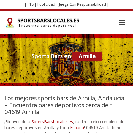
Skip
| +18 | Publicidad | Juega Con Responsabilidad |
to
main
content
Toggl
navig
Sports Bars en
Arnilla
Los mejores sports bars de Arnilla, Andalucia
– Encuentra bares deportivos cerca de ti
04619 Arnilla
¡Bienvenido a
SportsBarsLocales.es
, tu directorio completo de
bares deportivos en Arnilla y toda
España
! 04619 Arnilla tiene