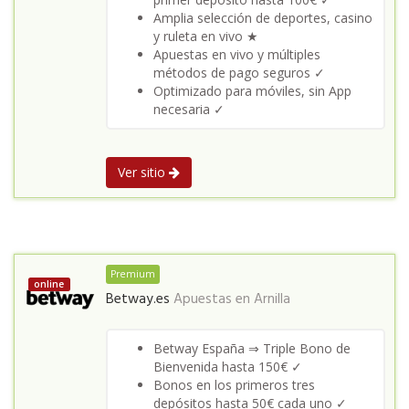
Amplia selección de deportes, casino
y ruleta en vivo ★
Apuestas en vivo y múltiples
métodos de pago seguros ✓
Optimizado para móviles, sin App
necesaria ✓
Ver sitio
Premium
online
Betway.es
Apuestas en
Arnilla
Betway España ⇒ Triple Bono de
Bienvenida hasta 150€ ✓
Bonos en los primeros tres
depósitos hasta 50€ cada uno ✓