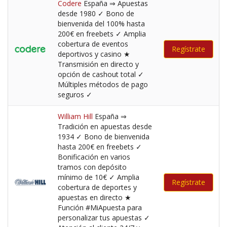
Codere
España ⇒ Apuestas
desde 1980 ✓ Bono de
bienvenida del 100% hasta
200€ en freebets ✓ Amplia
cobertura de eventos
Regístrate
deportivos y casino ★
Transmisión en directo y
opción de cashout total ✓
Múltiples métodos de pago
seguros ✓
William Hill
España ⇒
Tradición en apuestas desde
1934 ✓ Bono de bienvenida
hasta 200€ en freebets ✓
Bonificación en varios
tramos con depósito
mínimo de 10€ ✓ Amplia
Regístrate
cobertura de deportes y
apuestas en directo ★
Función #MiApuesta para
personalizar tus apuestas ✓