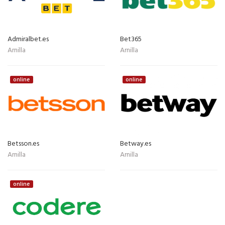
Admiralbet.es
Bet365
Arnilla
Arnilla
online
online
Betsson.es
Betway.es
Arnilla
Arnilla
online