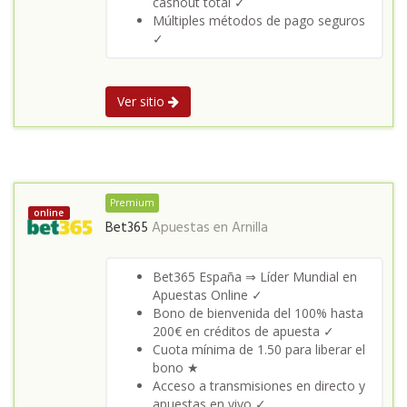
cashout total ✓
Múltiples métodos de pago seguros
✓
Ver sitio
Premium
online
Bet365
Apuestas en
Arnilla
Bet365 España ⇒ Líder Mundial en
Apuestas Online ✓
Bono de bienvenida del 100% hasta
200€ en créditos de apuesta ✓
Cuota mínima de 1.50 para liberar el
bono ★
Acceso a transmisiones en directo y
apuestas en vivo ✓