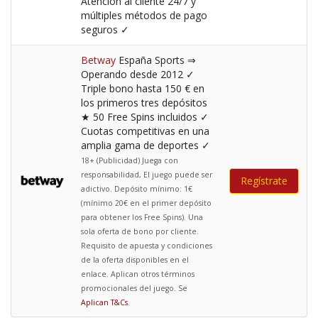
Atención al cliente 24/7 y
múltiples métodos de pago
seguros ✓
Betway
España Sports ⇒
Operando desde 2012 ✓
Triple bono hasta 150 € en
los primeros tres depósitos
★ 50 Free Spins incluidos ✓
Cuotas competitivas en una
amplia gama de deportes ✓
18+ (Publicidad) Juega con
responsabilidad, El juego puede ser
Regístrate
adictivo. Depósito mínimo: 1€
(mínimo 20€ en el primer depósito
para obtener los Free Spins). Una
sola oferta de bono por cliente.
Requisito de apuesta y condiciones
de la oferta disponibles en el
enlace. Aplican otros términos
promocionales del juego. Se
Aplican T&Cs
.