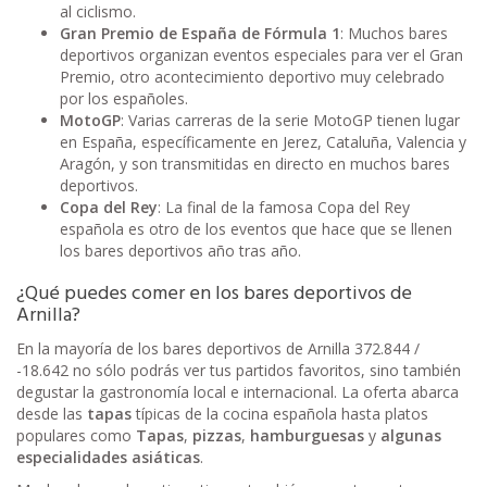
al ciclismo.
Gran Premio de España de Fórmula 1
: Muchos bares
deportivos organizan eventos especiales para ver el Gran
Premio, otro acontecimiento deportivo muy celebrado
por los españoles.
MotoGP
: Varias carreras de la serie MotoGP tienen lugar
en España, específicamente en Jerez, Cataluña, Valencia y
Aragón, y son transmitidas en directo en muchos bares
deportivos.
Copa del Rey
: La final de la famosa Copa del Rey
española es otro de los eventos que hace que se llenen
los bares deportivos año tras año.
¿Qué puedes comer en los bares deportivos de
Arnilla?
En la mayoría de los bares deportivos de Arnilla 372.844 /
-18.642 no sólo podrás ver tus partidos favoritos, sino también
degustar la gastronomía local e internacional. La oferta abarca
desde las
tapas
típicas de la cocina española hasta platos
populares como
Tapas
,
pizzas
,
hamburguesas
y
algunas
especialidades asiáticas
.