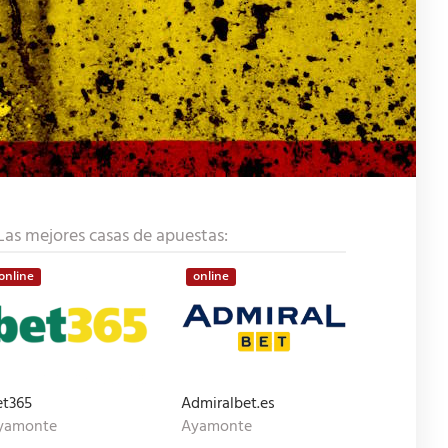
Las mejores casas de apuestas:
online
online
et365
Admiralbet.es
yamonte
Ayamonte