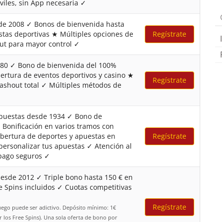
iles, sin App necesaria ✓
e 2008 ✓ Bonos de bienvenida hasta
tas deportivas ★ Múltiples opciones de
Regístrate
out para mayor control ✓
80 ✓ Bono de bienvenida del 100%
ertura de eventos deportivos y casino ★
Regístrate
cashout total ✓ Múltiples métodos de
puestas desde 1934 ✓ Bono de
 Bonificación en varios tramos con
bertura de deportes y apuestas en
Regístrate
ersonalizar tus apuestas ✓ Atención al
 pago seguros ✓
sde 2012 ✓ Triple bono hasta 150 € en
e Spins incluidos ✓ Cuotas competitivas
Regístrate
juego puede ser adictivo. Depósito mínimo: 1€
 los Free Spins). Una sola oferta de bono por