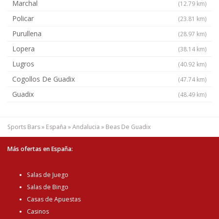
Marchal
(12.79 km)
Policar
(23.81 km)
Purullena
(28.97 km)
Lopera
(38.14 km)
Lugros
(40.92 km)
Cogollos De Guadix
(47.74 km)
Guadix
(48.49 km)
Sports Bars
»
España
»
Andalucia
»
Beas De Guadix
Más ofertas en España:
Salas de Juego
Salas de Bingo
Casas de Apuestas
Casinos