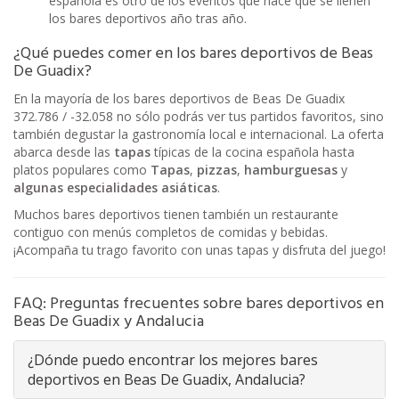
española es otro de los eventos que hace que se llenen
los bares deportivos año tras año.
¿Qué puedes comer en los bares deportivos de Beas
De Guadix?
En la mayoría de los bares deportivos de Beas De Guadix
372.786 / -32.058 no sólo podrás ver tus partidos favoritos, sino
también degustar la gastronomía local e internacional. La oferta
abarca desde las
tapas
típicas de la cocina española hasta
platos populares como
Tapas
,
pizzas
,
hamburguesas
y
algunas especialidades asiáticas
.
Muchos bares deportivos tienen también un restaurante
contiguo con menús completos de comidas y bebidas.
¡Acompaña tu trago favorito con unas tapas y disfruta del juego!
FAQ: Preguntas frecuentes sobre bares deportivos en
Beas De Guadix y Andalucia
¿Dónde puedo encontrar los mejores bares
deportivos en Beas De Guadix, Andalucia?