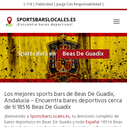
Skip
| +18 | Publicidad | Juega Con Responsabilidad |
to
main
content
Toggl
navig
Sports Bars en
Beas De Guadix
Los mejores sports bars de Beas De Guadix,
Andalucia – Encuentra bares deportivos cerca
de ti 18516 Beas De Guadix
¡Bienvenido a
SportsBarsLocales.es
, tu directorio completo de
bares deportivos en Beas De Guadix y toda
España
! 18516 Beas