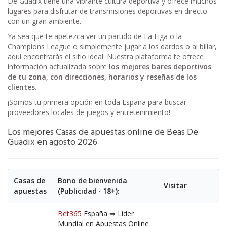
De Guadix tiene una vibrante cultura deportiva y ofrece muchos
lugares para disfrutar de transmisiones deportivas en directo
con un gran ambiente.
Ya sea que te apetezca ver un partido de La Liga o la
Champions League o simplemente jugar a los dardos o al billar,
aquí encontrarás el sitio ideal. Nuestra plataforma te ofrece
información actualizada sobre
los mejores bares deportivos
de tu zona, con direcciones, horarios y reseñas de los
clientes
.
¡Somos tu primera opción en toda España para buscar
proveedores locales de juegos y entretenimiento!
Los mejores Casas de apuestas online de Beas De
Guadix en agosto 2026
Casas de
Bono de bienvenida
Visitar
apuestas
(Publicidad · 18+):
Bet365
España ⇒ Líder
Mundial en Apuestas Online