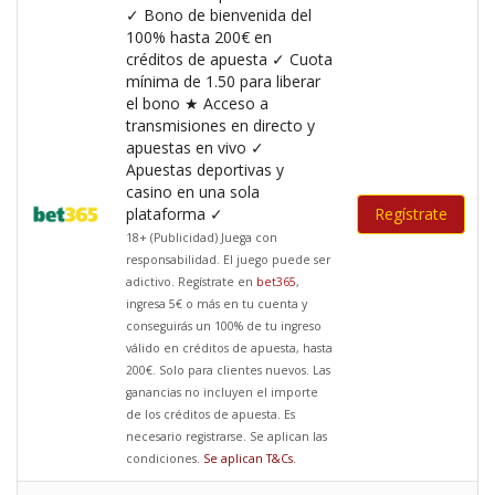
✓ Bono de bienvenida del
100% hasta 200€ en
créditos de apuesta ✓ Cuota
mínima de 1.50 para liberar
el bono ★ Acceso a
transmisiones en directo y
apuestas en vivo ✓
Apuestas deportivas y
casino en una sola
plataforma ✓
Regístrate
18+ (Publicidad) Juega con
responsabilidad. El juego puede ser
adictivo. Regístrate en
bet365
,
ingresa 5€ o más en tu cuenta y
conseguirás un 100% de tu ingreso
válido en créditos de apuesta, hasta
200€. Solo para clientes nuevos. Las
ganancias no incluyen el importe
de los créditos de apuesta. Es
necesario registrarse. Se aplican las
condiciones.
Se aplican T&Cs
.