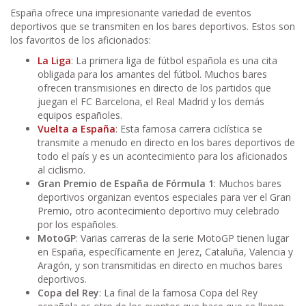
España ofrece una impresionante variedad de eventos
deportivos que se transmiten en los bares deportivos. Estos son
los favoritos de los aficionados:
La Liga
: La primera liga de fútbol española es una cita
obligada para los amantes del fútbol. Muchos bares
ofrecen transmisiones en directo de los partidos que
juegan el FC Barcelona, el Real Madrid y los demás
equipos españoles.
Vuelta a España
: Esta famosa carrera ciclística se
transmite a menudo en directo en los bares deportivos de
todo el país y es un acontecimiento para los aficionados
al ciclismo.
Gran Premio de España de Fórmula 1
: Muchos bares
deportivos organizan eventos especiales para ver el Gran
Premio, otro acontecimiento deportivo muy celebrado
por los españoles.
MotoGP
: Varias carreras de la serie MotoGP tienen lugar
en España, específicamente en Jerez, Cataluña, Valencia y
Aragón, y son transmitidas en directo en muchos bares
deportivos.
Copa del Rey
: La final de la famosa Copa del Rey