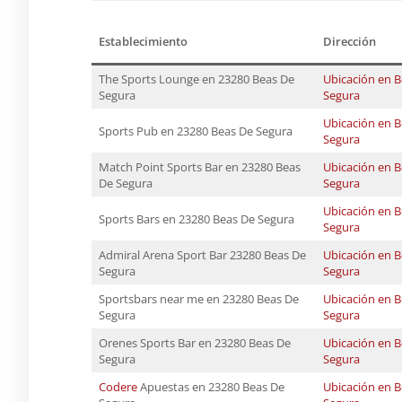
Establecimiento
Dirección
The Sports Lounge en 23280 Beas De
Ubicación en B
Segura
Segura
Ubicación en B
Sports Pub en 23280 Beas De Segura
Segura
Match Point Sports Bar en 23280 Beas
Ubicación en B
De Segura
Segura
Ubicación en B
Sports Bars en 23280 Beas De Segura
Segura
Admiral Arena Sport Bar 23280 Beas De
Ubicación en B
Segura
Segura
Sportsbars near me en 23280 Beas De
Ubicación en B
Segura
Segura
Orenes Sports Bar en 23280 Beas De
Ubicación en B
Segura
Segura
Codere
Apuestas en 23280 Beas De
Ubicación en B