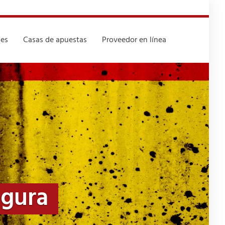
nes
Casas de apuestas
Proveedor en línea
egura