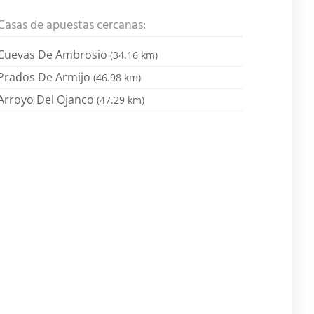
Casas de apuestas cercanas:
Cuevas De Ambrosio
(34.16 km)
Prados De Armijo
(46.98 km)
Arroyo Del Ojanco
(47.29 km)