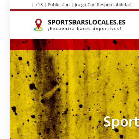
Skip
| +18 | Publicidad | Juega Con Responsabilidad |
to
main
content
Sport