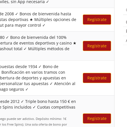
iles, sin App necesaria ✓
e 2008 ✓ Bonos de bienvenida hasta
tas deportivas ★ Múltiples opciones de
Regístrate
out para mayor control ✓
80 ✓ Bono de bienvenida del 100%
ertura de eventos deportivos y casino ★
Regístrate
cashout total ✓ Múltiples métodos de
puestas desde 1934 ✓ Bono de
 Bonificación en varios tramos con
bertura de deportes y apuestas en
Regístrate
ersonalizar tus apuestas ✓ Atención al
 pago seguros ✓
sde 2012 ✓ Triple bono hasta 150 € en
e Spins incluidos ✓ Cuotas competitivas
Regístrate
juego puede ser adictivo. Depósito mínimo: 1€
 los Free Spins). Una sola oferta de bono por