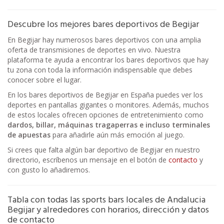
Descubre los mejores bares deportivos de Begijar
En Begijar hay numerosos bares deportivos con una amplia
oferta de transmisiones de deportes en vivo. Nuestra
plataforma te ayuda a encontrar los bares deportivos que hay
tu zona con toda la información indispensable que debes
conocer sobre el lugar.
En los bares deportivos de Begijar en España puedes ver los
deportes en pantallas gigantes o monitores. Además, muchos
de estos locales ofrecen opciones de entretenimiento como
dardos, billar, máquinas tragaperras e incluso terminales
de apuestas
para añadirle aún más emoción al juego.
Si crees que falta algún bar deportivo de Begijar en nuestro
directorio, escríbenos un mensaje en el botón de
contacto
y
con gusto lo añadiremos.
Tabla con todas las sports bars locales de Andalucia
Begijar y alrededores con horarios, dirección y datos
de contacto