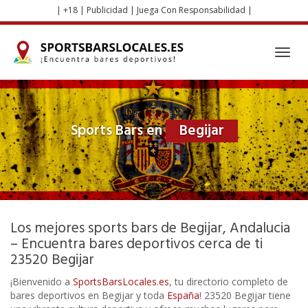
Skip
| +18 | Publicidad | Juega Con Responsabilidad |
to
main
content
Toggl
navig
Sports Bars en
Begijar
Los mejores sports bars de Begijar, Andalucia
– Encuentra bares deportivos cerca de ti
23520 Begijar
¡Bienvenido a
SportsBarsLocales.es
, tu directorio completo de
bares deportivos en Begijar y toda
España
! 23520 Begijar tiene