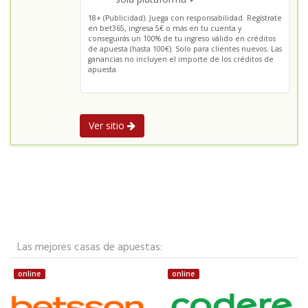
18+ (Publicidad). Juega con responsabilidad. Regístrate
en bet365, ingresa 5€ o más en tu cuenta y
conseguirás un 100% de tu ingreso válido en créditos
de apuesta (hasta 100€). Solo para clientes nuevos. Las
ganancias no incluyen el importe de los créditos de
apuesta.
Ver sitio
Las mejores casas de apuestas:
online
online