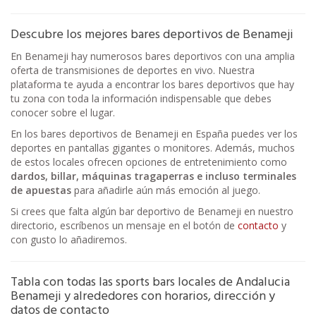
Descubre los mejores bares deportivos de Benameji
En Benameji hay numerosos bares deportivos con una amplia
oferta de transmisiones de deportes en vivo. Nuestra
plataforma te ayuda a encontrar los bares deportivos que hay
tu zona con toda la información indispensable que debes
conocer sobre el lugar.
En los bares deportivos de Benameji en España puedes ver los
deportes en pantallas gigantes o monitores. Además, muchos
de estos locales ofrecen opciones de entretenimiento como
dardos, billar, máquinas tragaperras e incluso terminales
de apuestas
para añadirle aún más emoción al juego.
Si crees que falta algún bar deportivo de Benameji en nuestro
directorio, escríbenos un mensaje en el botón de
contacto
y
con gusto lo añadiremos.
Tabla con todas las sports bars locales de Andalucia
Benameji y alrededores con horarios, dirección y
datos de contacto