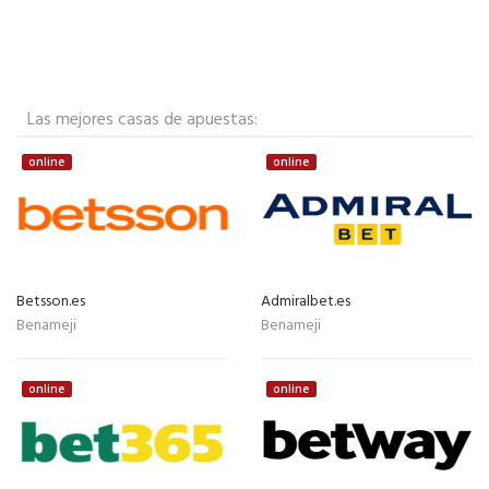
Las mejores casas de apuestas:
online
online
Betsson.es
Admiralbet.es
Benameji
Benameji
online
online