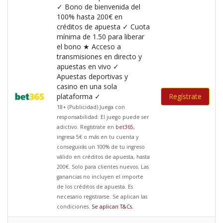
✓ Bono de bienvenida del
100% hasta 200€ en
créditos de apuesta ✓ Cuota
mínima de 1.50 para liberar
el bono ★ Acceso a
transmisiones en directo y
apuestas en vivo ✓
Apuestas deportivas y
casino en una sola
plataforma ✓
Regístrate
18+ (Publicidad) Juega con
responsabilidad. El juego puede ser
adictivo. Regístrate en
bet365
,
ingresa 5€ o más en tu cuenta y
conseguirás un 100% de tu ingreso
válido en créditos de apuesta, hasta
200€. Solo para clientes nuevos. Las
ganancias no incluyen el importe
de los créditos de apuesta. Es
necesario registrarse. Se aplican las
condiciones.
Se aplican T&Cs
.