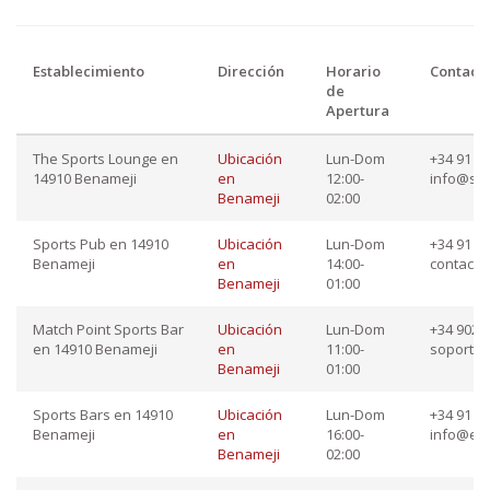
Establecimiento
Dirección
Horario
Contact
de
Apertura
The Sports Lounge en
Ubicación
Lun-Dom
+34 91 87
14910 Benameji
en
12:00-
info@sp
Benameji
02:00
Sports Pub en 14910
Ubicación
Lun-Dom
+34 91 34
Benameji
en
14:00-
contact
Benameji
01:00
Match Point Sports Bar
Ubicación
Lun-Dom
+34 902 4
en 14910 Benameji
en
11:00-
soporte
Benameji
01:00
Sports Bars en 14910
Ubicación
Lun-Dom
+34 91 78
Benameji
en
16:00-
info@ele
Benameji
02:00