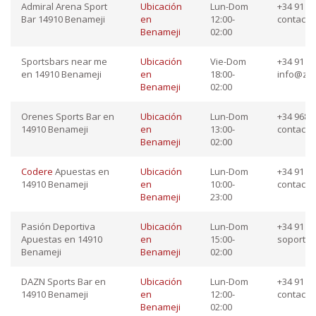
Admiral Arena Sport
Ubicación
Lun-Dom
+34 91 12
Bar 14910 Benameji
en
12:00-
contacto
Benameji
02:00
Sportsbars near me
Ubicación
Vie-Dom
+34 91 87
en 14910 Benameji
en
18:00-
info@zo
Benameji
02:00
Orenes Sports Bar en
Ubicación
Lun-Dom
+34 968 1
14910 Benameji
en
13:00-
contact
Benameji
02:00
Codere
Apuestas en
Ubicación
Lun-Dom
+34 91 23
14910 Benameji
en
10:00-
contact
Benameji
23:00
Pasión Deportiva
Ubicación
Lun-Dom
+34 91 23
Apuestas en 14910
en
15:00-
soporte
Benameji
Benameji
02:00
DAZN Sports Bar en
Ubicación
Lun-Dom
+34 91 65
14910 Benameji
en
12:00-
contact
Benameji
02:00