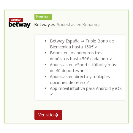
Premium
online
Betway.es
Apuestas en
Benameji
Betway España ⇒ Triple Bono de
Bienvenida hasta 150€ ✓
Bonos en los primeros tres
depósitos hasta 50€ cada uno ✓
Apuestas en eSports, fútbol y más
de 40 deportes ★
Apuestas en directo y múltiples
opciones de retiro ✓
App móvil intuitiva para Android y iOS
✓
Ver sitio