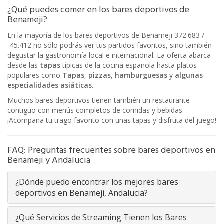
¿Qué puedes comer en los bares deportivos de
Benameji?
En la mayoría de los bares deportivos de Benameji 372.683 /
-45.412 no sólo podrás ver tus partidos favoritos, sino también
degustar la gastronomía local e internacional. La oferta abarca
desde las
tapas
típicas de la cocina española hasta platos
populares como
Tapas
,
pizzas
,
hamburguesas
y
algunas
especialidades asiáticas
.
Muchos bares deportivos tienen también un restaurante
contiguo con menús completos de comidas y bebidas.
¡Acompaña tu trago favorito con unas tapas y disfruta del juego!
FAQ: Preguntas frecuentes sobre bares deportivos en
Benameji y Andalucia
¿Dónde puedo encontrar los mejores bares
deportivos en Benameji, Andalucia?
¿Qué Servicios de Streaming Tienen los Bares