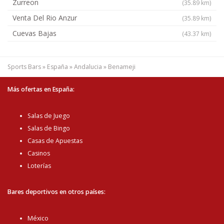
Zurreon
(35.89 km)
Venta Del Rio Anzur
(35.89 km)
Cuevas Bajas
(43.37 km)
Sports Bars
»
España
»
Andalucia
»
Benameji
Más ofertas en España:
Salas de Juego
Salas de Bingo
Casas de Apuestas
Casinos
Loterías
Bares deportivos en otros países:
México