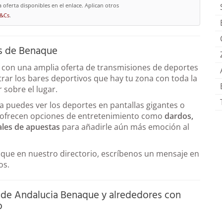
a oferta disponibles en el enlace. Aplican otros
T&Cs
.
os de Benaque
con una amplia oferta de transmisiones de deportes
rar los bares deportivos que hay tu zona con toda la
sobre el lugar.
 puedes ver los deportes en pantallas gigantes o
 ofrecen opciones de entretenimiento como
dardos,
ales de apuestas
para añadirle aún más emoción al
naque en nuestro directorio, escríbenos un mensaje en
os.
es de Andalucia Benaque y alrededores con
o