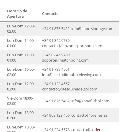
Horario de
Contacto
Apertura
Lun-Dom 12:00-
+34 91 876 5432, info@sportslounge.com
02:00
Lun-Dom 14:00-
+34 91 345 6789,
01:00
contacto@fanzonesportspub.com
Lun-Dom 11:00-
+34 902 456 789,
01:00
soporte@matchpoint.com
Lun-Dom 16:00-
+34 91 789 4561,
02:00
info@elestadiopublicviewing.com
Lun-Dom 12:00-
+34 91 123 4567,
02:00
contacto@laesquinadelgol.com
Vie-Dom 18:00-
+34 91 876 5432, info@zonafutbol.com
02:00
Lun-Dom 13:00-
+34 968 123 456, contacto@orenes.es
02:00
Lun-Dom 10:00-
+34 91 234 5678, contacto@
codere
.es