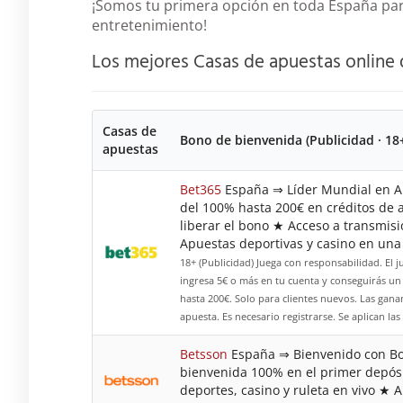
¡Somos tu primera opción en toda España par
entretenimiento!
Los mejores Casas de apuestas online
Casas de
Bono de bienvenida (Publicidad · 18+
apuestas
Bet365
España ⇒ Líder Mundial en A
del 100% hasta 200€ en créditos de
liberar el bono ★ Acceso a transmisi
Apuestas deportivas y casino en una
18+ (Publicidad) Juega con responsabilidad. El 
ingresa 5€ o más en tu cuenta y conseguirás un
hasta 200€. Solo para clientes nuevos. Las gana
apuesta. Es necesario registrarse. Se aplican la
Betsson
España ⇒ Bienvenido con Bo
bienvenida 100% en el primer depósi
deportes, casino y ruleta en vivo ★ 