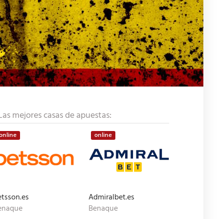
Las mejores casas de apuestas:
online
online
etsson.es
Admiralbet.es
enaque
Benaque