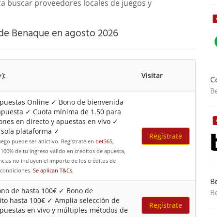
a buscar proveedores locales de juegos y
 de Benaque en agosto 2026
):
Visitar
C
B
puestas Online ✓ Bono de bienvenida
 apuesta ✓ Cuota mínima de 1.50 para
ones en directo y apuestas en vivo ✓
 sola plataforma ✓
Regístrate
juego puede ser adictivo. Regístrate en
bet365
,
 100% de tu ingreso válido en créditos de apuesta,
ncias no incluyen el importe de los créditos de
s condiciones.
Se aplican T&Cs
.
B
no de hasta 100€ ✓ Bono de
B
to hasta 100€ ✓ Amplia selección de
Regístrate
Apuestas en vivo y múltiples métodos de