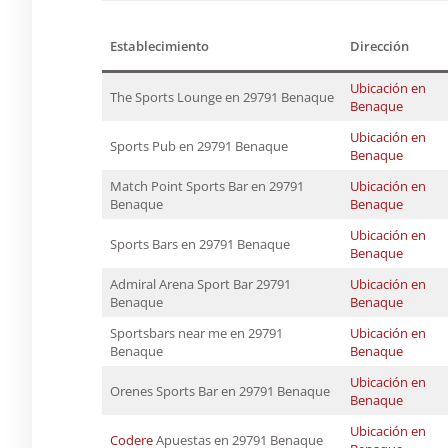
Establecimiento
Dirección
Ubicación en
The Sports Lounge en 29791 Benaque
Benaque
Ubicación en
Sports Pub en 29791 Benaque
Benaque
Match Point Sports Bar en 29791
Ubicación en
Benaque
Benaque
Ubicación en
Sports Bars en 29791 Benaque
Benaque
Admiral Arena Sport Bar 29791
Ubicación en
Benaque
Benaque
Sportsbars near me en 29791
Ubicación en
Benaque
Benaque
Ubicación en
Orenes Sports Bar en 29791 Benaque
Benaque
Ubicación en
Codere
Apuestas en 29791 Benaque