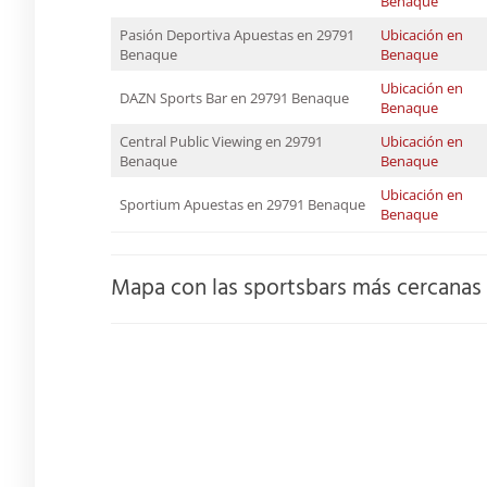
Benaque
Pasión Deportiva Apuestas en 29791
Ubicación en
Benaque
Benaque
Ubicación en
DAZN Sports Bar en 29791 Benaque
Benaque
Central Public Viewing en 29791
Ubicación en
Benaque
Benaque
Ubicación en
Sportium Apuestas en 29791 Benaque
Benaque
Mapa con las sportsbars más cercanas