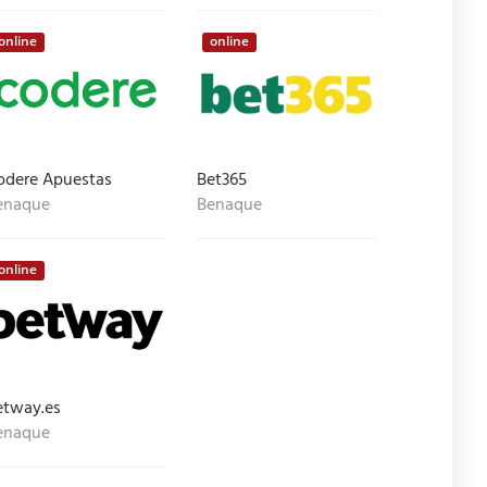
online
online
odere Apuestas
Bet365
enaque
Benaque
online
etway.es
enaque