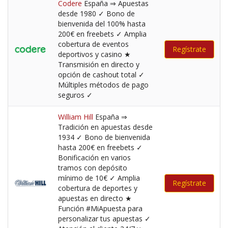
Codere
España ⇒ Apuestas
desde 1980 ✓ Bono de
bienvenida del 100% hasta
200€ en freebets ✓ Amplia
cobertura de eventos
Regístrate
deportivos y casino ★
Transmisión en directo y
opción de cashout total ✓
Múltiples métodos de pago
seguros ✓
William Hill
España ⇒
Tradición en apuestas desde
1934 ✓ Bono de bienvenida
hasta 200€ en freebets ✓
Bonificación en varios
tramos con depósito
mínimo de 10€ ✓ Amplia
Regístrate
cobertura de deportes y
apuestas en directo ★
Función #MiApuesta para
personalizar tus apuestas ✓