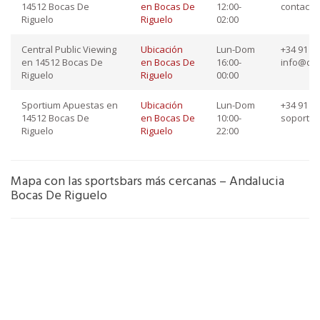
14512 Bocas De
en Bocas De
12:00-
contact
Riguelo
Riguelo
02:00
Central Public Viewing
Ubicación
Lun-Dom
+34 91 76
en 14512 Bocas De
en Bocas De
16:00-
info@dep
Riguelo
Riguelo
00:00
Sportium Apuestas en
Ubicación
Lun-Dom
+34 91 45
14512 Bocas De
en Bocas De
10:00-
soporte
Riguelo
Riguelo
22:00
Mapa con las sportsbars más cercanas – Andalucia
Bocas De Riguelo