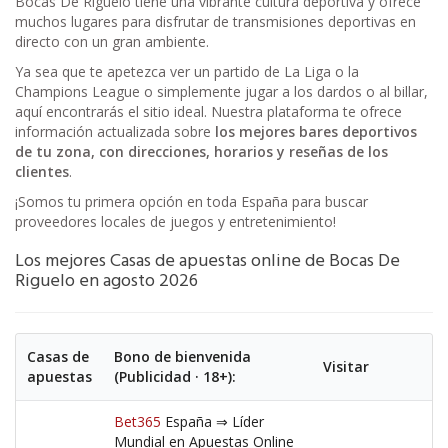
Bocas De Riguelo tiene una vibrante cultura deportiva y ofrece
muchos lugares para disfrutar de transmisiones deportivas en
directo con un gran ambiente.
Ya sea que te apetezca ver un partido de La Liga o la
Champions League o simplemente jugar a los dardos o al billar,
aquí encontrarás el sitio ideal. Nuestra plataforma te ofrece
información actualizada sobre
los mejores bares deportivos
de tu zona, con direcciones, horarios y reseñas de los
clientes
.
¡Somos tu primera opción en toda España para buscar
proveedores locales de juegos y entretenimiento!
Los mejores Casas de apuestas online de Bocas De
Riguelo en agosto 2026
Casas de
Bono de bienvenida
Visitar
apuestas
(Publicidad · 18+):
Bet365
España ⇒ Líder
Mundial en Apuestas Online