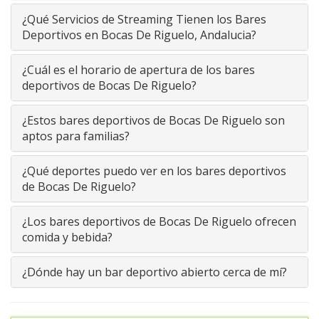
¿Qué Servicios de Streaming Tienen los Bares
Deportivos en Bocas De Riguelo, Andalucia?
¿Cuál es el horario de apertura de los bares
deportivos de Bocas De Riguelo?
¿Estos bares deportivos de Bocas De Riguelo son
aptos para familias?
¿Qué deportes puedo ver en los bares deportivos
de Bocas De Riguelo?
¿Los bares deportivos de Bocas De Riguelo ofrecen
comida y bebida?
¿Dónde hay un bar deportivo abierto cerca de mí?