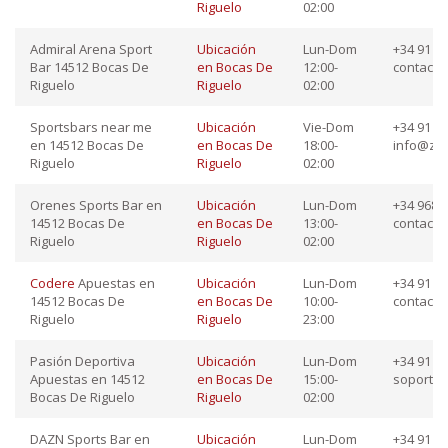
Riguelo
02:00
Admiral Arena Sport
Ubicación
Lun-Dom
+34 91 12
Bar 14512 Bocas De
en Bocas De
12:00-
contacto
Riguelo
Riguelo
02:00
Sportsbars near me
Ubicación
Vie-Dom
+34 91 87
en 14512 Bocas De
en Bocas De
18:00-
info@zo
Riguelo
Riguelo
02:00
Orenes Sports Bar en
Ubicación
Lun-Dom
+34 968 1
14512 Bocas De
en Bocas De
13:00-
contact
Riguelo
Riguelo
02:00
Codere
Apuestas en
Ubicación
Lun-Dom
+34 91 23
14512 Bocas De
en Bocas De
10:00-
contact
Riguelo
Riguelo
23:00
Pasión Deportiva
Ubicación
Lun-Dom
+34 91 23
Apuestas en 14512
en Bocas De
15:00-
soporte
Bocas De Riguelo
Riguelo
02:00
DAZN Sports Bar en
Ubicación
Lun-Dom
+34 91 65