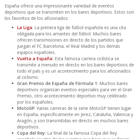
España ofrece una impresionante variedad de eventos
deportivos que se transmiten en los bares deportivos. Estos son
los favoritos de los aficionados:
La Liga
: La primera liga de fútbol española es una cita
obligada para los amantes del fútbol. Muchos bares
ofrecen transmisiones en directo de los partidos que
juegan el FC Barcelona, el Real Madrid y los demás
equipos españoles.
Vuelta a España
: Esta famosa carrera ciclística se
transmite a menudo en directo en los bares deportivos de
todo el país y es un acontecimiento para los aficionados
al ciclismo.
Gran Premio de España de Fórmula 1
: Muchos bares
deportivos organizan eventos especiales para ver el Gran
Premio, otro acontecimiento deportivo muy celebrado
por los españoles.
MotoGP
: Varias carreras de la serie MotoGP tienen lugar
en España, específicamente en Jerez, Cataluña, Valencia y
Aragón, y son transmitidas en directo en muchos bares
deportivos.
Copa del Rey
: La final de la famosa Copa del Rey