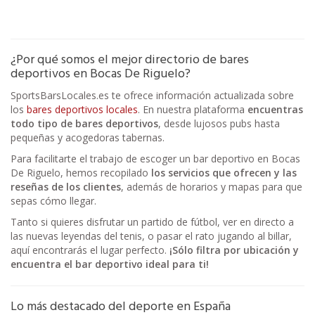
¿Por qué somos el mejor directorio de bares
deportivos en Bocas De Riguelo?
SportsBarsLocales.es te ofrece información actualizada sobre
los
bares deportivos locales
. En nuestra plataforma
encuentras
todo tipo de bares deportivos
, desde lujosos pubs hasta
pequeñas y acogedoras tabernas.
Para facilitarte el trabajo de escoger un bar deportivo en Bocas
De Riguelo, hemos recopilado
los servicios que ofrecen y las
reseñas de los clientes
, además de horarios y mapas para que
sepas cómo llegar.
Tanto si quieres disfrutar un partido de fútbol, ver en directo a
las nuevas leyendas del tenis, o pasar el rato jugando al billar,
aquí encontrarás el lugar perfecto.
¡Sólo filtra por ubicación y
encuentra el bar deportivo ideal para ti!
Lo más destacado del deporte en España