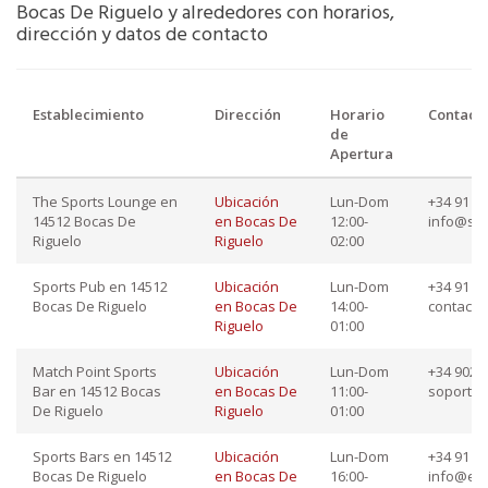
Bocas De Riguelo y alrededores con horarios,
dirección y datos de contacto
Establecimiento
Dirección
Horario
Contact
de
Apertura
The Sports Lounge en
Ubicación
Lun-Dom
+34 91 87
14512 Bocas De
en Bocas De
12:00-
info@sp
Riguelo
Riguelo
02:00
Sports Pub en 14512
Ubicación
Lun-Dom
+34 91 34
Bocas De Riguelo
en Bocas De
14:00-
contact
Riguelo
01:00
Match Point Sports
Ubicación
Lun-Dom
+34 902 4
Bar en 14512 Bocas
en Bocas De
11:00-
soporte
De Riguelo
Riguelo
01:00
Sports Bars en 14512
Ubicación
Lun-Dom
+34 91 78
Bocas De Riguelo
en Bocas De
16:00-
info@ele