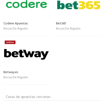
Codere Apuestas
Bet365
Bocas De Riguelo
Bocas De Riguelo
online
Betway.es
Bocas De Riguelo
Casas de apuestas cercanas: