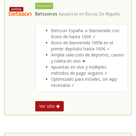
Premium
online
Betsson.es
Apuestas en
Bocas De Riguelo
Betsson España ⇒ Bienvenido con
Bono de hasta 100€ ✓
Bono de bienvenida 100% en el
primer depósito hasta 100€ ✓
Amplia selección de deportes, casino
y ruleta en vivo ★
Apuestas en vivo y múltiples
métodos de pago seguros ✓
Optimizado para móviles, sin App
necesaria ✓
Ver sitio