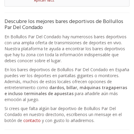
Aplican T&Cs
.
Descubre los mejores bares deportivos de Bollullos
Par Del Condado
En Bollullos Par Del Condado hay numerosos bares deportivos
con una amplia oferta de transmisiones de deportes en vivo.
Nuestra plataforma te ayuda a encontrar los bares deportivos
que hay tu zona con toda la información indispensable que
debes conocer sobre el lugar.
En los bares deportivos de Bollullos Par Del Condado en España
puedes ver los deportes en pantallas gigantes o monitores.
Además, muchos de estos locales ofrecen opciones de
entretenimiento como
dardos, billar, máquinas tragaperras
e incluso terminales de apuestas
para añadirle aún más
emoción al juego.
Si crees que falta algún bar deportivo de Bollullos Par Del
Condado en nuestro directorio, escríbenos un mensaje en el
botón de
contacto
y con gusto lo añadiremos.