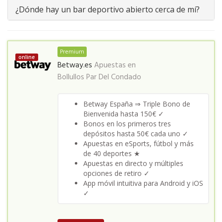
¿Dónde hay un bar deportivo abierto cerca de mí?
Premium
online
Betway.es
Apuestas en
Bollullos Par Del Condado
Betway España ⇒ Triple Bono de
Bienvenida hasta 150€ ✓
Bonos en los primeros tres
depósitos hasta 50€ cada uno ✓
Apuestas en eSports, fútbol y más
de 40 deportes ★
Apuestas en directo y múltiples
opciones de retiro ✓
App móvil intuitiva para Android y iOS
✓