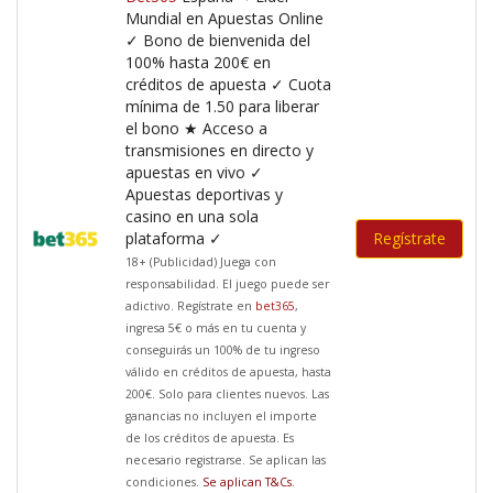
Mundial en Apuestas Online
✓ Bono de bienvenida del
100% hasta 200€ en
créditos de apuesta ✓ Cuota
mínima de 1.50 para liberar
el bono ★ Acceso a
transmisiones en directo y
apuestas en vivo ✓
Apuestas deportivas y
casino en una sola
plataforma ✓
Regístrate
18+ (Publicidad) Juega con
responsabilidad. El juego puede ser
adictivo. Regístrate en
bet365
,
ingresa 5€ o más en tu cuenta y
conseguirás un 100% de tu ingreso
válido en créditos de apuesta, hasta
200€. Solo para clientes nuevos. Las
ganancias no incluyen el importe
de los créditos de apuesta. Es
necesario registrarse. Se aplican las
condiciones.
Se aplican T&Cs
.