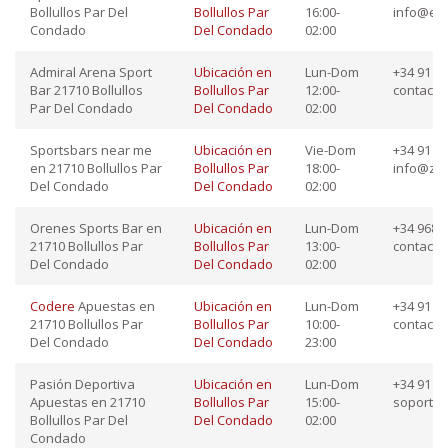
Bollullos Par Del
Bollullos Par
16:00-
info@ele
Condado
Del Condado
02:00
Admiral Arena Sport
Ubicación en
Lun-Dom
+34 91 12
Bar 21710 Bollullos
Bollullos Par
12:00-
contacto
Par Del Condado
Del Condado
02:00
Sportsbars near me
Ubicación en
Vie-Dom
+34 91 87
en 21710 Bollullos Par
Bollullos Par
18:00-
info@zo
Del Condado
Del Condado
02:00
Orenes Sports Bar en
Ubicación en
Lun-Dom
+34 968 1
21710 Bollullos Par
Bollullos Par
13:00-
contact
Del Condado
Del Condado
02:00
Codere
Apuestas en
Ubicación en
Lun-Dom
+34 91 23
21710 Bollullos Par
Bollullos Par
10:00-
contact
Del Condado
Del Condado
23:00
Pasión Deportiva
Ubicación en
Lun-Dom
+34 91 23
Apuestas en 21710
Bollullos Par
15:00-
soporte
Bollullos Par Del
Del Condado
02:00
Condado