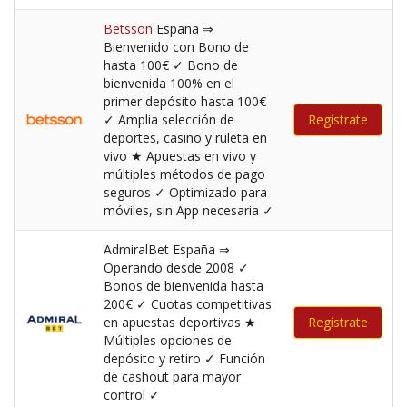
Betsson
España ⇒
Bienvenido con Bono de
hasta 100€ ✓ Bono de
bienvenida 100% en el
primer depósito hasta 100€
✓ Amplia selección de
Regístrate
deportes, casino y ruleta en
vivo ★ Apuestas en vivo y
múltiples métodos de pago
seguros ✓ Optimizado para
móviles, sin App necesaria ✓
AdmiralBet España ⇒
Operando desde 2008 ✓
Bonos de bienvenida hasta
200€ ✓ Cuotas competitivas
en apuestas deportivas ★
Regístrate
Múltiples opciones de
depósito y retiro ✓ Función
de cashout para mayor
control ✓