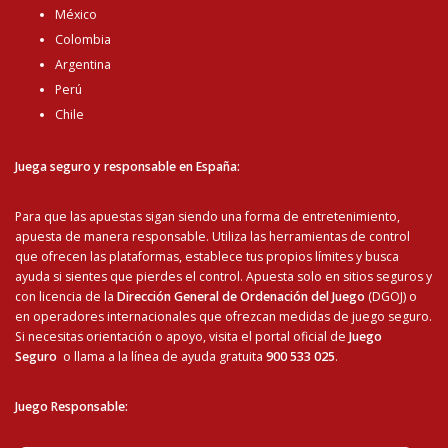
México
Colombia
Argentina
Perú
Chile
Juega seguro y responsable en España:
Para que las apuestas sigan siendo una forma de entretenimiento,
apuesta de manera responsable. Utiliza las herramientas de control
que ofrecen las plataformas, establece tus propios límites y busca
ayuda si sientes que pierdes el control. Apuesta solo en sitios seguros y
con licencia de la
Dirección General de Ordenación del Juego
(DGOJ) o
en operadores internacionales que ofrezcan medidas de juego seguro.
Si necesitas orientación o apoyo, visita el portal oficial de
Juego
Seguro
o llama a la línea de ayuda gratuita
900 533 025
.
Juego Responsable
: