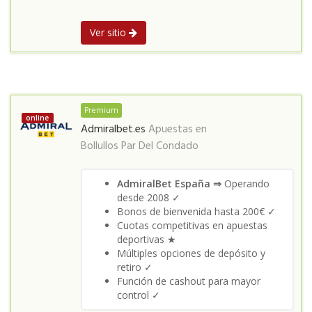
Ver sitio
Premium
online
Admiralbet.es
Apuestas en
Bollullos Par Del Condado
AdmiralBet España ⇒
Operando
desde 2008 ✓
Bonos de bienvenida hasta 200€ ✓
Cuotas competitivas en apuestas
deportivas ★
Múltiples opciones de depósito y
retiro ✓
Función de cashout para mayor
control ✓