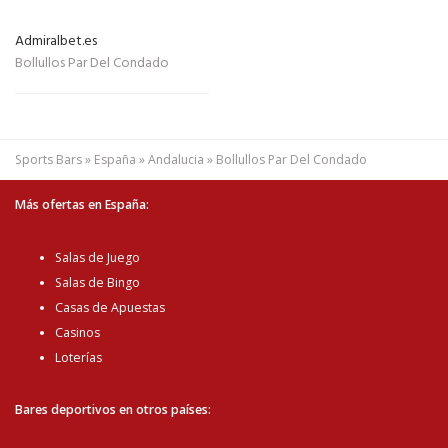
Admiralbet.es
Bollullos Par Del Condado
Sports Bars
»
España
»
Andalucia
»
Bollullos Par Del Condado
Más ofertas en España:
Salas de Juego
Salas de Bingo
Casas de Apuestas
Casinos
Loterías
Bares deportivos en otros países: