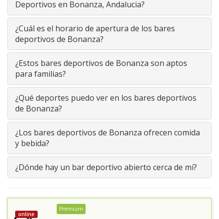
Deportivos en Bonanza, Andalucia?
¿Cuál es el horario de apertura de los bares
deportivos de Bonanza?
¿Estos bares deportivos de Bonanza son aptos
para familias?
¿Qué deportes puedo ver en los bares deportivos
de Bonanza?
¿Los bares deportivos de Bonanza ofrecen comida
y bebida?
¿Dónde hay un bar deportivo abierto cerca de mí?
Premium
online