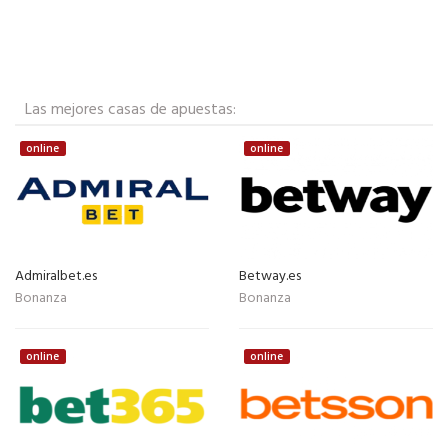
Las mejores casas de apuestas:
online
online
Admiralbet.es
Betway.es
Bonanza
Bonanza
online
online