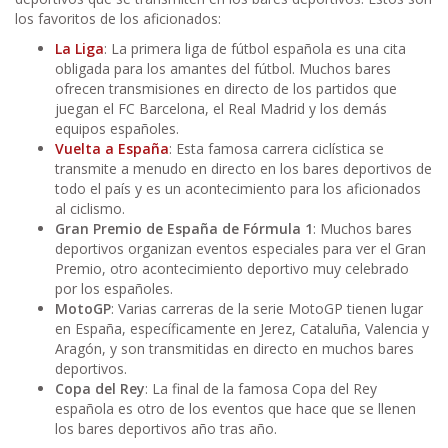
los favoritos de los aficionados:
La Liga
: La primera liga de fútbol española es una cita
obligada para los amantes del fútbol. Muchos bares
ofrecen transmisiones en directo de los partidos que
juegan el FC Barcelona, el Real Madrid y los demás
equipos españoles.
Vuelta a España
: Esta famosa carrera ciclística se
transmite a menudo en directo en los bares deportivos de
todo el país y es un acontecimiento para los aficionados
al ciclismo.
Gran Premio de España de Fórmula 1
: Muchos bares
deportivos organizan eventos especiales para ver el Gran
Premio, otro acontecimiento deportivo muy celebrado
por los españoles.
MotoGP
: Varias carreras de la serie MotoGP tienen lugar
en España, específicamente en Jerez, Cataluña, Valencia y
Aragón, y son transmitidas en directo en muchos bares
deportivos.
Copa del Rey
: La final de la famosa Copa del Rey
española es otro de los eventos que hace que se llenen
los bares deportivos año tras año.