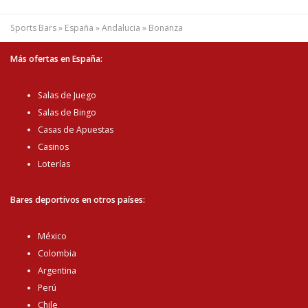
Sports Bars
»
España
»
Andalucia
»
Bonanza
Más ofertas en España:
Salas de Juego
Salas de Bingo
Casas de Apuestas
Casinos
Loterías
Bares deportivos en otros países:
México
Colombia
Argentina
Perú
Chile