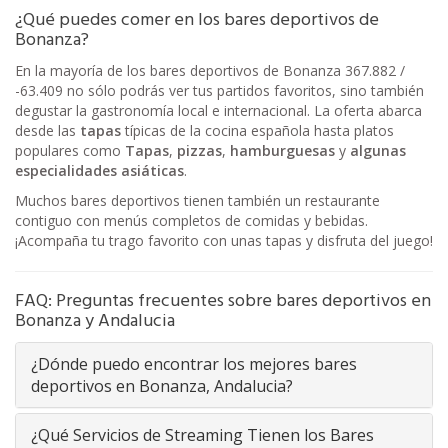
¿Qué puedes comer en los bares deportivos de
Bonanza?
En la mayoría de los bares deportivos de Bonanza 367.882 /
-63.409 no sólo podrás ver tus partidos favoritos, sino también
degustar la gastronomía local e internacional. La oferta abarca
desde las
tapas
típicas de la cocina española hasta platos
populares como
Tapas
,
pizzas
,
hamburguesas
y
algunas
especialidades asiáticas
.
Muchos bares deportivos tienen también un restaurante
contiguo con menús completos de comidas y bebidas.
¡Acompaña tu trago favorito con unas tapas y disfruta del juego!
FAQ: Preguntas frecuentes sobre bares deportivos en
Bonanza y Andalucia
¿Dónde puedo encontrar los mejores bares
deportivos en Bonanza, Andalucia?
¿Qué Servicios de Streaming Tienen los Bares