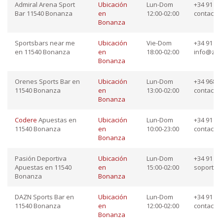
Admiral Arena Sport
Ubicación
Lun-Dom
+34 91 12
Bar 11540 Bonanza
en
12:00-02:00
contacto
Bonanza
Sportsbars near me
Ubicación
Vie-Dom
+34 91 87
en 11540 Bonanza
en
18:00-02:00
info@zo
Bonanza
Orenes Sports Bar en
Ubicación
Lun-Dom
+34 968 1
11540 Bonanza
en
13:00-02:00
contact
Bonanza
Codere
Apuestas en
Ubicación
Lun-Dom
+34 91 23
11540 Bonanza
en
10:00-23:00
contact
Bonanza
Pasión Deportiva
Ubicación
Lun-Dom
+34 91 23
Apuestas en 11540
en
15:00-02:00
soporte
Bonanza
Bonanza
DAZN Sports Bar en
Ubicación
Lun-Dom
+34 91 65
11540 Bonanza
en
12:00-02:00
contact
Bonanza