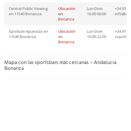
Central Public Viewing
Ubicación
Lun-Dom
+34 91 76
en 11540 Bonanza
en
16:00-00:00
info@dep
Bonanza
Sportium Apuestas en
Ubicación
Lun-Dom
+34 91 45
11540 Bonanza
en
10:00-22:00
soporte
Bonanza
Mapa con las sportsbars más cercanas – Andalucia
Bonanza