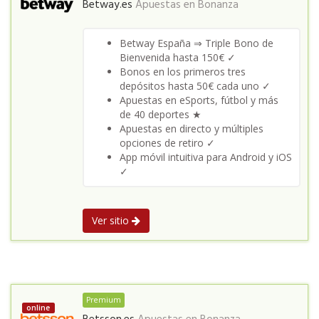
Betway.es
Apuestas en
Bonanza
Betway España ⇒ Triple Bono de
Bienvenida hasta 150€ ✓
Bonos en los primeros tres
depósitos hasta 50€ cada uno ✓
Apuestas en eSports, fútbol y más
de 40 deportes ★
Apuestas en directo y múltiples
opciones de retiro ✓
App móvil intuitiva para Android y iOS
✓
Ver sitio
Premium
online