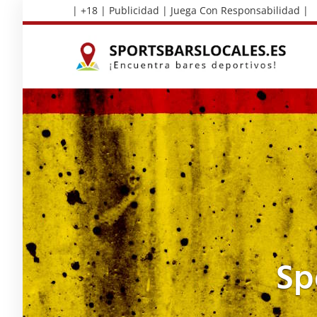
Skip
| +18 | Publicidad | Juega Con Responsabilidad |
to
main
content
Sp