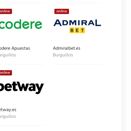
online
online
odere Apuestas
Admiralbet.es
rguillos
Burguillos
online
etway.es
rguillos