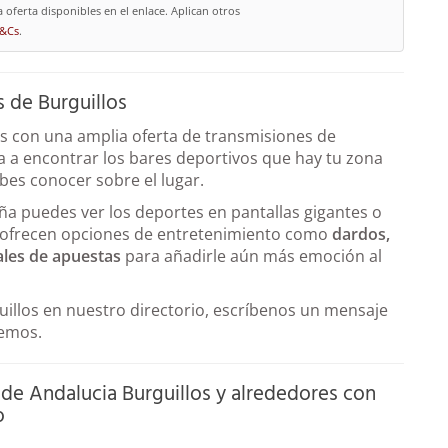
a oferta disponibles en el enlace. Aplican otros
T&Cs
.
 de Burguillos
s con una amplia oferta de transmisiones de
a a encontrar los bares deportivos que hay tu zona
bes conocer sobre el lugar.
ña puedes ver los deportes en pantallas gigantes o
 ofrecen opciones de entretenimiento como
dardos,
ales de apuestas
para añadirle aún más emoción al
guillos en nuestro directorio, escríbenos un mensaje
remos.
s de Andalucia Burguillos y alrededores con
o