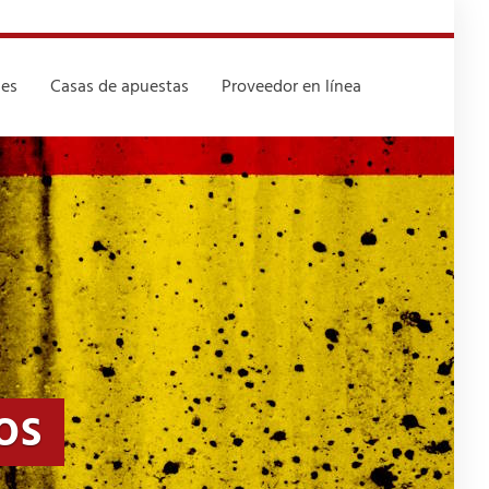
nes
Casas de apuestas
Proveedor en línea
os