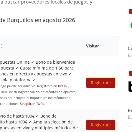
a buscar proveedores locales de juegos y
de Burguillos en agosto 2026
):
Visitar
C
Bu
puestas Online ✓ Bono de bienvenida
 apuesta ✓ Cuota mínima de 1.50 para
ones en directo y apuestas en vivo ✓
 sola plataforma ✓
Regístrate
juego puede ser adictivo. Regístrate en
bet365
,
 100% de tu ingreso válido en créditos de apuesta,
ncias no incluyen el importe de los créditos de
s condiciones.
Se aplican T&Cs
.
B
no de hasta 100€ ✓ Bono de
Bu
to hasta 100€ ✓ Amplia selección de
Regístrate
Apuestas en vivo y múltiples métodos de