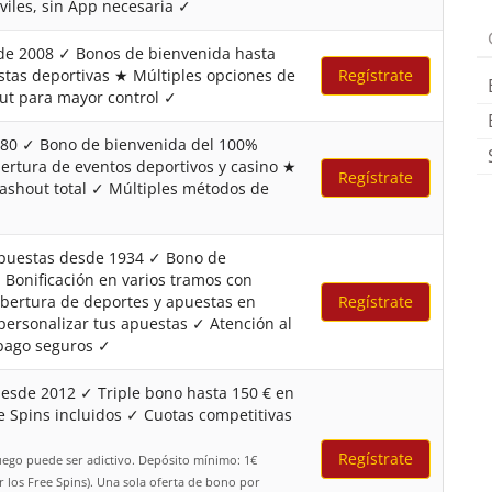
iles, sin App necesaria ✓
e 2008 ✓ Bonos de bienvenida hasta
tas deportivas ★ Múltiples opciones de
Regístrate
out para mayor control ✓
80 ✓ Bono de bienvenida del 100%
ertura de eventos deportivos y casino ★
Regístrate
cashout total ✓ Múltiples métodos de
puestas desde 1934 ✓ Bono de
 Bonificación en varios tramos con
bertura de deportes y apuestas en
Regístrate
ersonalizar tus apuestas ✓ Atención al
 pago seguros ✓
sde 2012 ✓ Triple bono hasta 150 € en
e Spins incluidos ✓ Cuotas competitivas
Regístrate
juego puede ser adictivo. Depósito mínimo: 1€
 los Free Spins). Una sola oferta de bono por