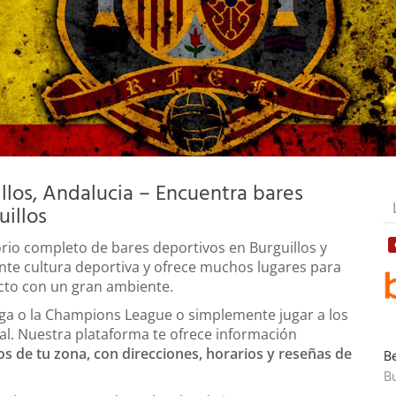
llos, Andalucia – Encuentra bares
uillos
torio completo de bares deportivos en Burguillos y
ante cultura deportiva y ofrece muchos lugares para
ecto con un gran ambiente.
Liga o la Champions League o simplemente jugar a los
deal. Nuestra plataforma te ofrece información
s de tu zona, con direcciones, horarios y reseñas de
B
Bu