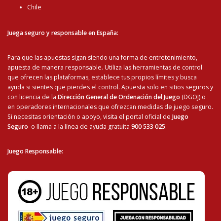
Chile
Juega seguro y responsable en España:
Para que las apuestas sigan siendo una forma de entretenimiento,
apuesta de manera responsable. Utiliza las herramientas de control
que ofrecen las plataformas, establece tus propios límites y busca
ayuda si sientes que pierdes el control. Apuesta solo en sitios seguros y
con licencia de la
Dirección General de Ordenación del Juego
(DGOJ) o
en operadores internacionales que ofrezcan medidas de juego seguro.
Si necesitas orientación o apoyo, visita el portal oficial de
Juego
Seguro
o llama a la línea de ayuda gratuita
900 533 025
.
Juego Responsable
: