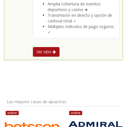
Amplia cobertura de eventos
deportivos y casino ★
Transmisión en directo y opción de
cashout total ✓
Múltiples métodos de pago seguros
✓
Ver sitio
Las mejores casas de apuestas:
online
online