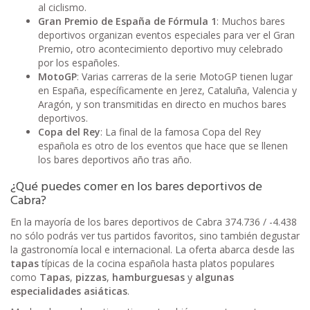
al ciclismo.
Gran Premio de España de Fórmula 1
: Muchos bares
deportivos organizan eventos especiales para ver el Gran
Premio, otro acontecimiento deportivo muy celebrado
por los españoles.
MotoGP
: Varias carreras de la serie MotoGP tienen lugar
en España, específicamente en Jerez, Cataluña, Valencia y
Aragón, y son transmitidas en directo en muchos bares
deportivos.
Copa del Rey
: La final de la famosa Copa del Rey
española es otro de los eventos que hace que se llenen
los bares deportivos año tras año.
¿Qué puedes comer en los bares deportivos de
Cabra?
En la mayoría de los bares deportivos de Cabra 374.736 / -4.438
no sólo podrás ver tus partidos favoritos, sino también degustar
la gastronomía local e internacional. La oferta abarca desde las
tapas
típicas de la cocina española hasta platos populares
como
Tapas
,
pizzas
,
hamburguesas
y
algunas
especialidades asiáticas
.