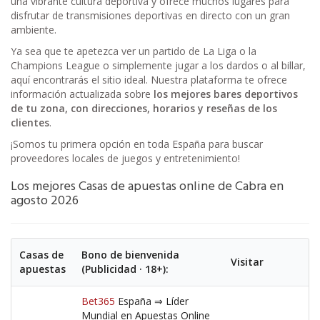
una vibrante cultura deportiva y ofrece muchos lugares para
disfrutar de transmisiones deportivas en directo con un gran
ambiente.
Ya sea que te apetezca ver un partido de La Liga o la
Champions League o simplemente jugar a los dardos o al billar,
aquí encontrarás el sitio ideal. Nuestra plataforma te ofrece
información actualizada sobre
los mejores bares deportivos
de tu zona, con direcciones, horarios y reseñas de los
clientes
.
¡Somos tu primera opción en toda España para buscar
proveedores locales de juegos y entretenimiento!
Los mejores Casas de apuestas online de Cabra en
agosto 2026
Casas de
Bono de bienvenida
Visitar
apuestas
(Publicidad · 18+):
Bet365
España ⇒ Líder
Mundial en Apuestas Online