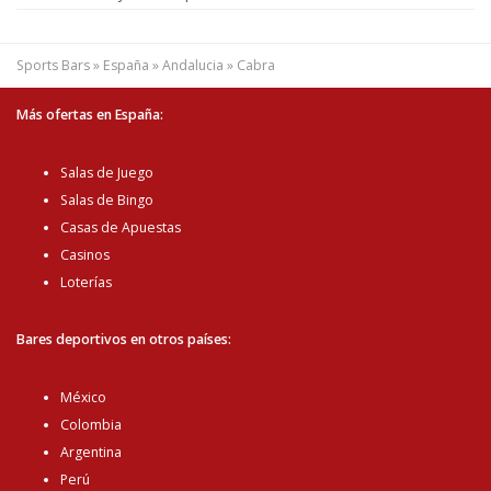
Sports Bars
»
España
»
Andalucia
»
Cabra
Más ofertas en España:
Salas de Juego
Salas de Bingo
Casas de Apuestas
Casinos
Loterías
Bares deportivos en otros países:
México
Colombia
Argentina
Perú