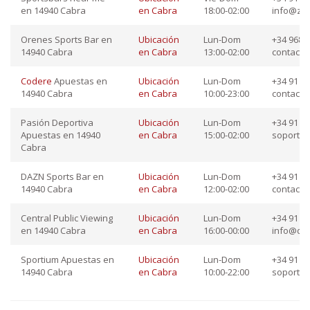
en 14940 Cabra
en Cabra
18:00-02:00
info@zo
Orenes Sports Bar en
Ubicación
Lun-Dom
+34 968 1
14940 Cabra
en Cabra
13:00-02:00
contact
Codere
Apuestas en
Ubicación
Lun-Dom
+34 91 23
14940 Cabra
en Cabra
10:00-23:00
contact
Pasión Deportiva
Ubicación
Lun-Dom
+34 91 23
Apuestas en 14940
en Cabra
15:00-02:00
soporte
Cabra
DAZN Sports Bar en
Ubicación
Lun-Dom
+34 91 65
14940 Cabra
en Cabra
12:00-02:00
contact
Central Public Viewing
Ubicación
Lun-Dom
+34 91 76
en 14940 Cabra
en Cabra
16:00-00:00
info@dep
Sportium Apuestas en
Ubicación
Lun-Dom
+34 91 45
14940 Cabra
en Cabra
10:00-22:00
soporte