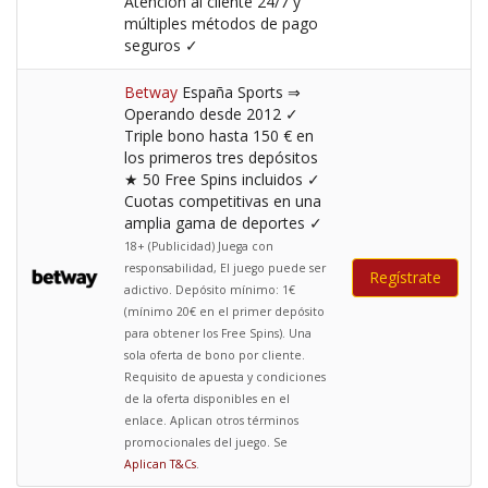
Atención al cliente 24/7 y
múltiples métodos de pago
seguros ✓
Betway
España Sports ⇒
Operando desde 2012 ✓
Triple bono hasta 150 € en
los primeros tres depósitos
★ 50 Free Spins incluidos ✓
Cuotas competitivas en una
amplia gama de deportes ✓
18+ (Publicidad) Juega con
responsabilidad, El juego puede ser
Regístrate
adictivo. Depósito mínimo: 1€
(mínimo 20€ en el primer depósito
para obtener los Free Spins). Una
sola oferta de bono por cliente.
Requisito de apuesta y condiciones
de la oferta disponibles en el
enlace. Aplican otros términos
promocionales del juego. Se
Aplican T&Cs
.