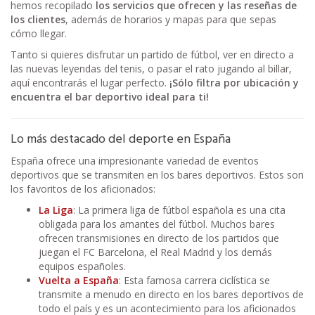
hemos recopilado
los servicios que ofrecen y las reseñas de
los clientes
, además de horarios y mapas para que sepas
cómo llegar.
Tanto si quieres disfrutar un partido de fútbol, ver en directo a
las nuevas leyendas del tenis, o pasar el rato jugando al billar,
aquí encontrarás el lugar perfecto.
¡Sólo filtra por ubicación y
encuentra el bar deportivo ideal para ti!
Lo más destacado del deporte en España
España ofrece una impresionante variedad de eventos
deportivos que se transmiten en los bares deportivos. Estos son
los favoritos de los aficionados:
La Liga
: La primera liga de fútbol española es una cita
obligada para los amantes del fútbol. Muchos bares
ofrecen transmisiones en directo de los partidos que
juegan el FC Barcelona, el Real Madrid y los demás
equipos españoles.
Vuelta a España
: Esta famosa carrera ciclística se
transmite a menudo en directo en los bares deportivos de
todo el país y es un acontecimiento para los aficionados