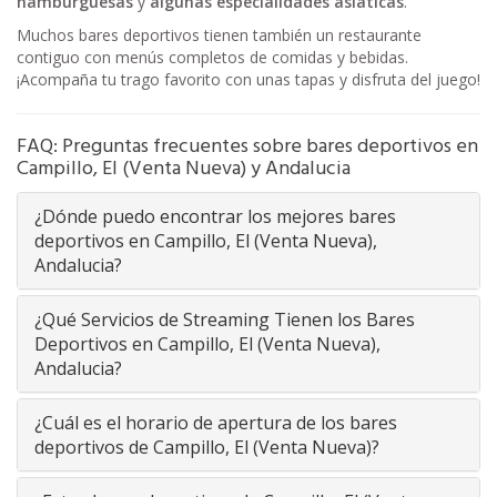
hamburguesas
y
algunas especialidades asiáticas
.
Muchos bares deportivos tienen también un restaurante
contiguo con menús completos de comidas y bebidas.
¡Acompaña tu trago favorito con unas tapas y disfruta del juego!
FAQ: Preguntas frecuentes sobre bares deportivos en
Campillo, El (Venta Nueva) y Andalucia
¿Dónde puedo encontrar los mejores bares
deportivos en Campillo, El (Venta Nueva),
Andalucia?
¿Qué Servicios de Streaming Tienen los Bares
Deportivos en Campillo, El (Venta Nueva),
Andalucia?
¿Cuál es el horario de apertura de los bares
deportivos de Campillo, El (Venta Nueva)?