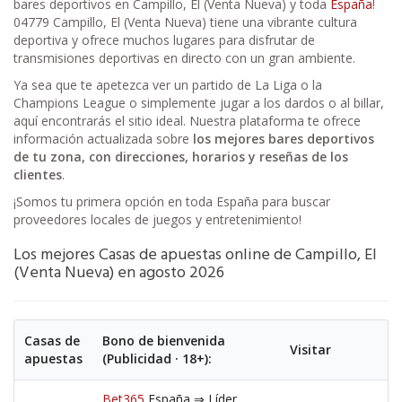
bares deportivos en Campillo, El (Venta Nueva) y toda
España
!
04779 Campillo, El (Venta Nueva) tiene una vibrante cultura
deportiva y ofrece muchos lugares para disfrutar de
transmisiones deportivas en directo con un gran ambiente.
Ya sea que te apetezca ver un partido de La Liga o la
Champions League o simplemente jugar a los dardos o al billar,
aquí encontrarás el sitio ideal. Nuestra plataforma te ofrece
información actualizada sobre
los mejores bares deportivos
de tu zona, con direcciones, horarios y reseñas de los
clientes
.
¡Somos tu primera opción en toda España para buscar
proveedores locales de juegos y entretenimiento!
Los mejores Casas de apuestas online de Campillo, El
(Venta Nueva) en agosto 2026
Casas de
Bono de bienvenida
Visitar
apuestas
(Publicidad · 18+):
Bet365
España ⇒ Líder