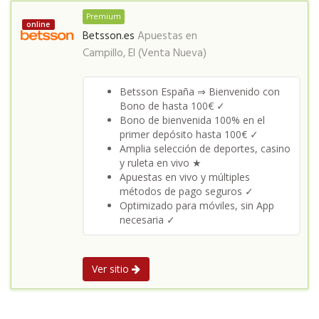
Premium
online
Betsson.es
Apuestas en
Campillo, El (Venta Nueva)
Betsson España ⇒ Bienvenido con
Bono de hasta 100€ ✓
Bono de bienvenida 100% en el
primer depósito hasta 100€ ✓
Amplia selección de deportes, casino
y ruleta en vivo ★
Apuestas en vivo y múltiples
métodos de pago seguros ✓
Optimizado para móviles, sin App
necesaria ✓
Ver sitio