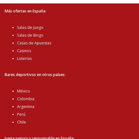
Más ofertas en España:
Salas de Juego
Salas de Bingo
Casas de Apuestas
Casinos
Loterías
Bares deportivos en otros países:
México
Colombia
Argentina
Perú
Chile
Juega seguro y responsable en España: