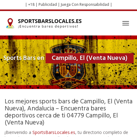
Skip
| +18 | Publicidad | Juega Con Responsabilidad |
to
main
content
Toggl
navig
Sports Bars en
Campillo, El (Venta Nueva)
Los mejores sports bars de Campillo, El (Venta
Nueva), Andalucia – Encuentra bares
deportivos cerca de ti 04779 Campillo, El
(Venta Nueva)
¡Bienvenido a
SportsBarsLocales.es
, tu directorio completo de