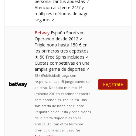
personalizar tus apuestas ✓
Atención al cliente 24/7 y
múltiples métodos de pago
seguros ✓
Betway
España Sports ⇒
Operando desde 2012 ✓
Triple bono hasta 150 € en
los primeros tres depósitos
★ 50 Free Spins incluidos ✓
Cuotas competitivas en una
amplia gama de deportes ✓
18+ (Publicidad) Juega con
responsabilidad, El juego puede ser
Regístrate
adictivo. Depósito mínimo: 1€
(mínimo 20€ en el primer depósito
para obtener los Free Spins). Una
sola oferta de bono por cliente.
Requisito de apuesta y condiciones
de la oferta disponibles en el
enlace. Aplican otros términos
promocionales del juego. Se