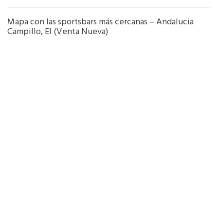
Mapa con las sportsbars más cercanas – Andalucia
Campillo, El (Venta Nueva)