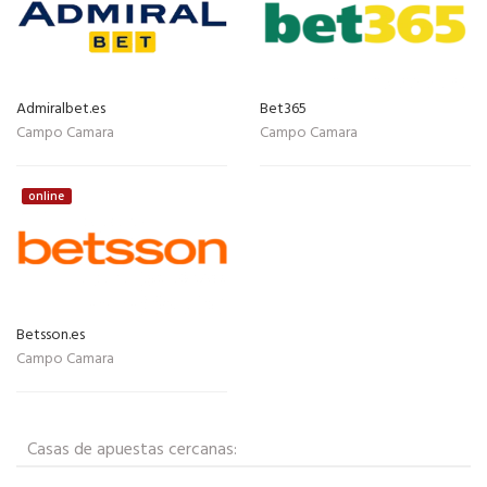
Admiralbet.es
Bet365
Campo Camara
Campo Camara
online
Betsson.es
Campo Camara
Casas de apuestas cercanas: