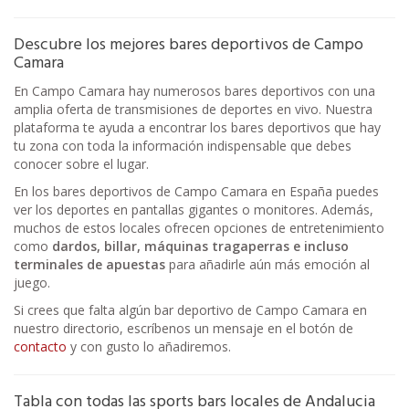
Descubre los mejores bares deportivos de Campo
Camara
En Campo Camara hay numerosos bares deportivos con una
amplia oferta de transmisiones de deportes en vivo. Nuestra
plataforma te ayuda a encontrar los bares deportivos que hay
tu zona con toda la información indispensable que debes
conocer sobre el lugar.
En los bares deportivos de Campo Camara en España puedes
ver los deportes en pantallas gigantes o monitores. Además,
muchos de estos locales ofrecen opciones de entretenimiento
como
dardos, billar, máquinas tragaperras e incluso
terminales de apuestas
para añadirle aún más emoción al
juego.
Si crees que falta algún bar deportivo de Campo Camara en
nuestro directorio, escríbenos un mensaje en el botón de
contacto
y con gusto lo añadiremos.
Tabla con todas las sports bars locales de Andalucia