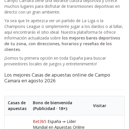
Campo Camara tiene una vibrante cultura deportiva y ofrece
muchos lugares para disfrutar de transmisiones deportivas en
directo con un gran ambiente.
Ya sea que te apetezca ver un partido de La Liga o la
Champions League o simplemente jugar a los dardos o al billar,
aquí encontrarás el sitio ideal. Nuestra plataforma te ofrece
información actualizada sobre
los mejores bares deportivos
de tu zona, con direcciones, horarios y reseñas de los
clientes
.
¡Somos tu primera opción en toda España para buscar
proveedores locales de juegos y entretenimiento!
Los mejores Casas de apuestas online de Campo
Camara en agosto 2026
Casas de
Bono de bienvenida
Visitar
apuestas
(Publicidad · 18+):
Bet365
España ⇒ Líder
Mundial en Apuestas Online