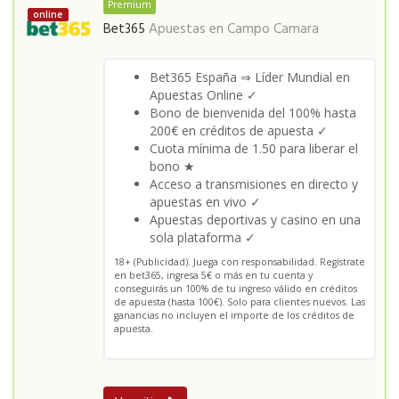
Premium
online
Bet365
Apuestas en
Campo Camara
Bet365 España ⇒ Líder Mundial en
Apuestas Online ✓
Bono de bienvenida del 100% hasta
200€ en créditos de apuesta ✓
Cuota mínima de 1.50 para liberar el
bono ★
Acceso a transmisiones en directo y
apuestas en vivo ✓
Apuestas deportivas y casino en una
sola plataforma ✓
18+ (Publicidad). Juega con responsabilidad. Regístrate
en bet365, ingresa 5€ o más en tu cuenta y
conseguirás un 100% de tu ingreso válido en créditos
de apuesta (hasta 100€). Solo para clientes nuevos. Las
ganancias no incluyen el importe de los créditos de
apuesta.