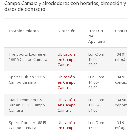
Campo Camara y alrededores con horarios, dirección y
datos de contacto
Establecimiento
Dirección
Horario
Contact
de
Apertura
The Sports Lounge en
Ubicación
Lun-Dom
+34 91 87
18815 Campo Camara
en Campo
12:00-
info@sp
Camara
02:00
Sports Pub en 18815
Ubicación
Lun-Dom
+34 91 34
Campo Camara
en Campo
14:00-
contact
Camara
01:00
Match Point Sports
Ubicación
Lun-Dom
+34 902 4
Bar en 18815 Campo
en Campo
11:00-
soporte
Camara
Camara
01:00
Sports Bars en 18815
Ubicación
Lun-Dom
+34 91 78
Campo Camara
en Campo
16:00-
info@ele