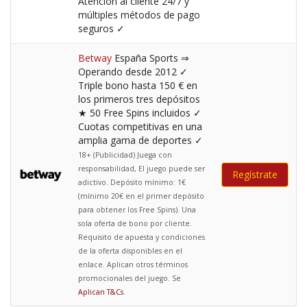
Atención al cliente 24/7 y
múltiples métodos de pago
seguros ✓
Betway
España Sports ⇒
Operando desde 2012 ✓
Triple bono hasta 150 € en
los primeros tres depósitos
★ 50 Free Spins incluidos ✓
Cuotas competitivas en una
amplia gama de deportes ✓
18+ (Publicidad) Juega con
responsabilidad, El juego puede ser
Regístrate
adictivo. Depósito mínimo: 1€
(mínimo 20€ en el primer depósito
para obtener los Free Spins). Una
sola oferta de bono por cliente.
Requisito de apuesta y condiciones
de la oferta disponibles en el
enlace. Aplican otros términos
promocionales del juego. Se
Aplican T&Cs
.