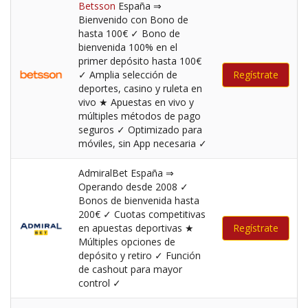
Betsson
España ⇒
Bienvenido con Bono de
hasta 100€ ✓ Bono de
bienvenida 100% en el
primer depósito hasta 100€
✓ Amplia selección de
Regístrate
deportes, casino y ruleta en
vivo ★ Apuestas en vivo y
múltiples métodos de pago
seguros ✓ Optimizado para
móviles, sin App necesaria ✓
AdmiralBet España ⇒
Operando desde 2008 ✓
Bonos de bienvenida hasta
200€ ✓ Cuotas competitivas
en apuestas deportivas ★
Regístrate
Múltiples opciones de
depósito y retiro ✓ Función
de cashout para mayor
control ✓