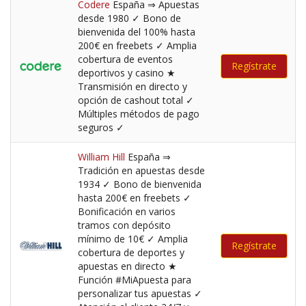
Codere
España ⇒ Apuestas
desde 1980 ✓ Bono de
bienvenida del 100% hasta
200€ en freebets ✓ Amplia
cobertura de eventos
Regístrate
deportivos y casino ★
Transmisión en directo y
opción de cashout total ✓
Múltiples métodos de pago
seguros ✓
William Hill
España ⇒
Tradición en apuestas desde
1934 ✓ Bono de bienvenida
hasta 200€ en freebets ✓
Bonificación en varios
tramos con depósito
mínimo de 10€ ✓ Amplia
Regístrate
cobertura de deportes y
apuestas en directo ★
Función #MiApuesta para
personalizar tus apuestas ✓