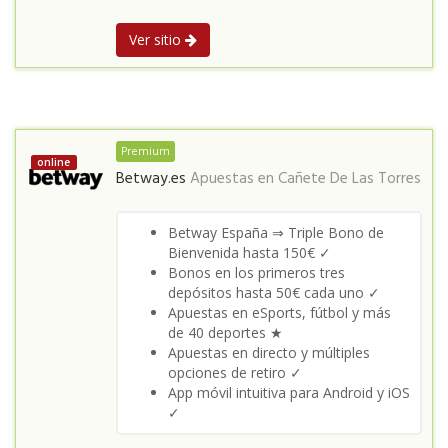
Ver sitio
Premium
online
Betway.es
Apuestas en
Cañete De Las Torres
Betway España ⇒ Triple Bono de
Bienvenida hasta 150€ ✓
Bonos en los primeros tres
depósitos hasta 50€ cada uno ✓
Apuestas en eSports, fútbol y más
de 40 deportes ★
Apuestas en directo y múltiples
opciones de retiro ✓
App móvil intuitiva para Android y iOS
✓