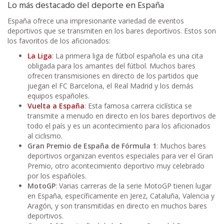
Lo más destacado del deporte en España
España ofrece una impresionante variedad de eventos
deportivos que se transmiten en los bares deportivos. Estos son
los favoritos de los aficionados:
La Liga
: La primera liga de fútbol española es una cita
obligada para los amantes del fútbol. Muchos bares
ofrecen transmisiones en directo de los partidos que
juegan el FC Barcelona, el Real Madrid y los demás
equipos españoles.
Vuelta a España
: Esta famosa carrera ciclística se
transmite a menudo en directo en los bares deportivos de
todo el país y es un acontecimiento para los aficionados
al ciclismo.
Gran Premio de España de Fórmula 1
: Muchos bares
deportivos organizan eventos especiales para ver el Gran
Premio, otro acontecimiento deportivo muy celebrado
por los españoles.
MotoGP
: Varias carreras de la serie MotoGP tienen lugar
en España, específicamente en Jerez, Cataluña, Valencia y
Aragón, y son transmitidas en directo en muchos bares
deportivos.