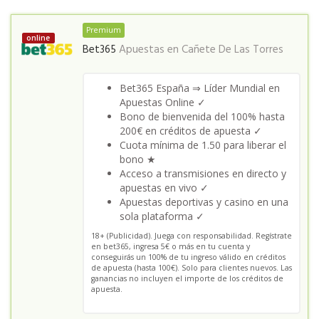
Premium
online
Bet365
Apuestas en
Cañete De Las Torres
Bet365 España ⇒ Líder Mundial en
Apuestas Online ✓
Bono de bienvenida del 100% hasta
200€ en créditos de apuesta ✓
Cuota mínima de 1.50 para liberar el
bono ★
Acceso a transmisiones en directo y
apuestas en vivo ✓
Apuestas deportivas y casino en una
sola plataforma ✓
18+ (Publicidad). Juega con responsabilidad. Regístrate
en bet365, ingresa 5€ o más en tu cuenta y
conseguirás un 100% de tu ingreso válido en créditos
de apuesta (hasta 100€). Solo para clientes nuevos. Las
ganancias no incluyen el importe de los créditos de
apuesta.