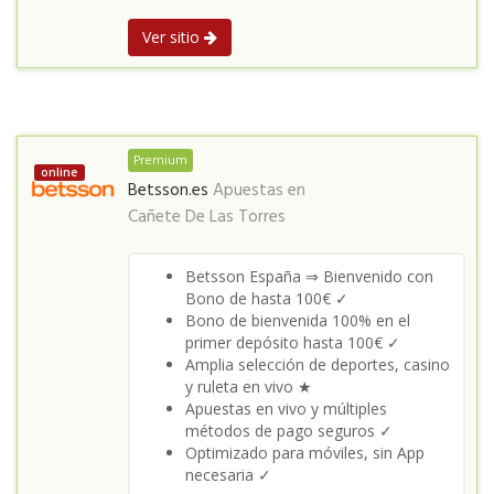
Ver sitio
Premium
online
Betsson.es
Apuestas en
Cañete De Las Torres
Betsson España ⇒ Bienvenido con
Bono de hasta 100€ ✓
Bono de bienvenida 100% en el
primer depósito hasta 100€ ✓
Amplia selección de deportes, casino
y ruleta en vivo ★
Apuestas en vivo y múltiples
métodos de pago seguros ✓
Optimizado para móviles, sin App
necesaria ✓