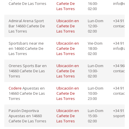
Cañete De Las Torres
Cañete De
16:00-
info@ele
Las Torres
02:00
Admiral Arena Sport
Ubicación en
Lun-Dom
+34 91 12
Bar 14660 Cañete De
Cañete De
12:00-
contacto
Las Torres
Las Torres
02:00
Sportsbars near me
Ubicación en
Vie-Dom
+34 91 87
en 14660 Cañete De
Cañete De
18:00-
info@zo
Las Torres
Las Torres
02:00
Orenes Sports Bar en
Ubicación en
Lun-Dom
+34 968 1
14660 Cañete De Las
Cañete De
13:00-
contact
Torres
Las Torres
02:00
Codere
Apuestas en
Ubicación en
Lun-Dom
+34 91 23
14660 Cañete De Las
Cañete De
10:00-
contact
Torres
Las Torres
23:00
Pasión Deportiva
Ubicación en
Lun-Dom
+34 91 23
Apuestas en 14660
Cañete De
15:00-
soporte
Cañete De Las Torres
Las Torres
02:00