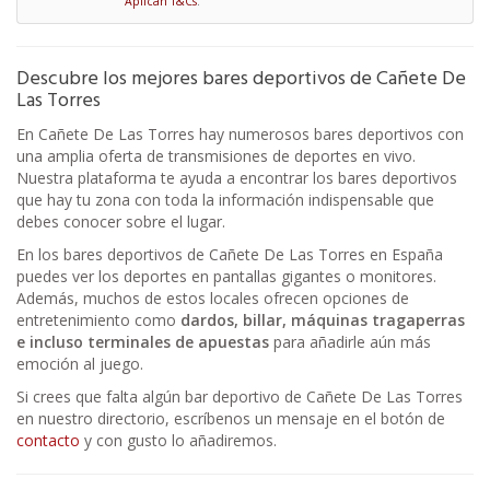
Aplican T&Cs
.
Descubre los mejores bares deportivos de Cañete De
Las Torres
En Cañete De Las Torres hay numerosos bares deportivos con
una amplia oferta de transmisiones de deportes en vivo.
Nuestra plataforma te ayuda a encontrar los bares deportivos
que hay tu zona con toda la información indispensable que
debes conocer sobre el lugar.
En los bares deportivos de Cañete De Las Torres en España
puedes ver los deportes en pantallas gigantes o monitores.
Además, muchos de estos locales ofrecen opciones de
entretenimiento como
dardos, billar, máquinas tragaperras
e incluso terminales de apuestas
para añadirle aún más
emoción al juego.
Si crees que falta algún bar deportivo de Cañete De Las Torres
en nuestro directorio, escríbenos un mensaje en el botón de
contacto
y con gusto lo añadiremos.