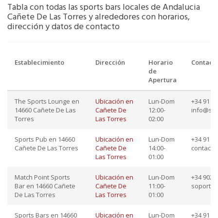
Tabla con todas las sports bars locales de Andalucia
Cañete De Las Torres y alrededores con horarios,
dirección y datos de contacto
Establecimiento
Dirección
Horario
Contact
de
Apertura
The Sports Lounge en
Ubicación en
Lun-Dom
+34 91 87
14660 Cañete De Las
Cañete De
12:00-
info@sp
Torres
Las Torres
02:00
Sports Pub en 14660
Ubicación en
Lun-Dom
+34 91 34
Cañete De Las Torres
Cañete De
14:00-
contact
Las Torres
01:00
Match Point Sports
Ubicación en
Lun-Dom
+34 902 4
Bar en 14660 Cañete
Cañete De
11:00-
soporte
De Las Torres
Las Torres
01:00
Sports Bars en 14660
Ubicación en
Lun-Dom
+34 91 78