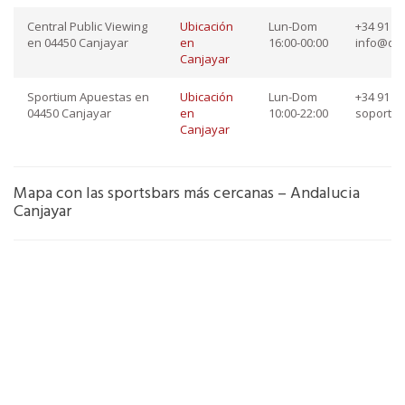
Central Public Viewing
Ubicación
Lun-Dom
+34 91 76
en 04450 Canjayar
en
16:00-00:00
info@dep
Canjayar
Sportium Apuestas en
Ubicación
Lun-Dom
+34 91 45
04450 Canjayar
en
10:00-22:00
soporte
Canjayar
Mapa con las sportsbars más cercanas – Andalucia
Canjayar