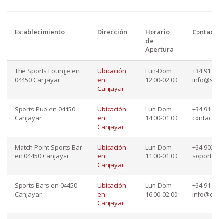
Establecimiento
Dirección
Horario
Contact
de
Apertura
The Sports Lounge en
Ubicación
Lun-Dom
+34 91 87
04450 Canjayar
en
12:00-02:00
info@sp
Canjayar
Sports Pub en 04450
Ubicación
Lun-Dom
+34 91 34
Canjayar
en
14:00-01:00
contact
Canjayar
Match Point Sports Bar
Ubicación
Lun-Dom
+34 902 4
en 04450 Canjayar
en
11:00-01:00
soporte
Canjayar
Sports Bars en 04450
Ubicación
Lun-Dom
+34 91 78
Canjayar
en
16:00-02:00
info@ele
Canjayar