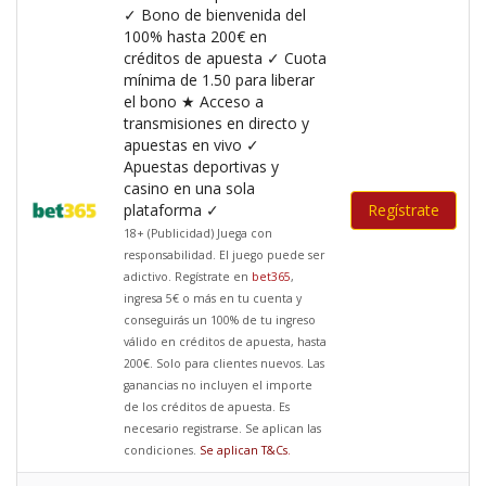
✓ Bono de bienvenida del
100% hasta 200€ en
créditos de apuesta ✓ Cuota
mínima de 1.50 para liberar
el bono ★ Acceso a
transmisiones en directo y
apuestas en vivo ✓
Apuestas deportivas y
casino en una sola
plataforma ✓
Regístrate
18+ (Publicidad) Juega con
responsabilidad. El juego puede ser
adictivo. Regístrate en
bet365
,
ingresa 5€ o más en tu cuenta y
conseguirás un 100% de tu ingreso
válido en créditos de apuesta, hasta
200€. Solo para clientes nuevos. Las
ganancias no incluyen el importe
de los créditos de apuesta. Es
necesario registrarse. Se aplican las
condiciones.
Se aplican T&Cs
.