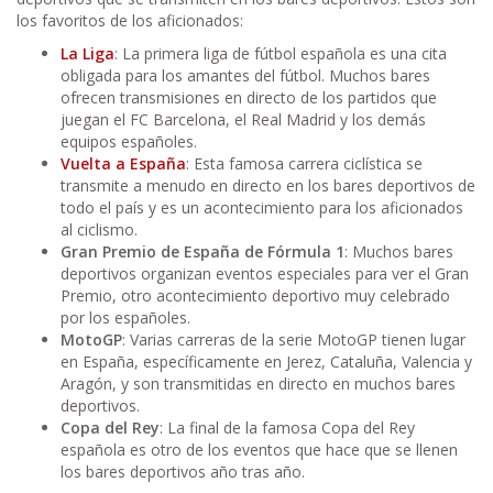
los favoritos de los aficionados:
La Liga
: La primera liga de fútbol española es una cita
obligada para los amantes del fútbol. Muchos bares
ofrecen transmisiones en directo de los partidos que
juegan el FC Barcelona, el Real Madrid y los demás
equipos españoles.
Vuelta a España
: Esta famosa carrera ciclística se
transmite a menudo en directo en los bares deportivos de
todo el país y es un acontecimiento para los aficionados
al ciclismo.
Gran Premio de España de Fórmula 1
: Muchos bares
deportivos organizan eventos especiales para ver el Gran
Premio, otro acontecimiento deportivo muy celebrado
por los españoles.
MotoGP
: Varias carreras de la serie MotoGP tienen lugar
en España, específicamente en Jerez, Cataluña, Valencia y
Aragón, y son transmitidas en directo en muchos bares
deportivos.
Copa del Rey
: La final de la famosa Copa del Rey
española es otro de los eventos que hace que se llenen
los bares deportivos año tras año.