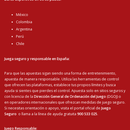
México
Colombia
Argentina
Perú
Chile
Juega seguro y responsable en España:
Para que las apuestas sigan siendo una forma de entretenimiento,
apuesta de manera responsable. Utiliza las herramientas de control
que ofrecen las plataformas, establece tus propios límites y busca
ayuda si sientes que pierdes el control. Apuesta solo en sitios seguros y
con licencia de la
Dirección General de Ordenación del Juego
(DGOJ) o
en operadores internacionales que ofrezcan medidas de juego seguro.
Si necesitas orientación o apoyo, visita el portal oficial de
Juego
Seguro
o llama a la línea de ayuda gratuita
900 533 025
.
Juego Responsable
: