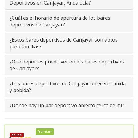
Deportivos en Canjayar, Andalucia?
¿Cuál es el horario de apertura de los bares
deportivos de Canjayar?
¿Estos bares deportivos de Canjayar son aptos
para familias?
¿Qué deportes puedo ver en los bares deportivos
de Canjayar?
¿Los bares deportivos de Canjayar ofrecen comida
y bebida?
¿Dónde hay un bar deportivo abierto cerca de mí?
Premium
online