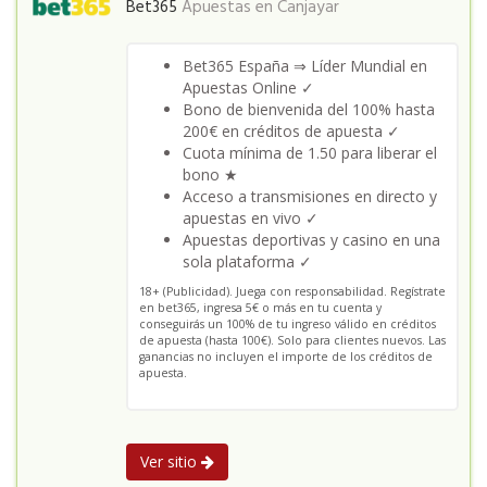
Bet365
Apuestas en
Canjayar
Bet365 España ⇒ Líder Mundial en
Apuestas Online ✓
Bono de bienvenida del 100% hasta
200€ en créditos de apuesta ✓
Cuota mínima de 1.50 para liberar el
bono ★
Acceso a transmisiones en directo y
apuestas en vivo ✓
Apuestas deportivas y casino en una
sola plataforma ✓
18+ (Publicidad). Juega con responsabilidad. Regístrate
en bet365, ingresa 5€ o más en tu cuenta y
conseguirás un 100% de tu ingreso válido en créditos
de apuesta (hasta 100€). Solo para clientes nuevos. Las
ganancias no incluyen el importe de los créditos de
apuesta.
Ver sitio