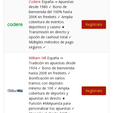
Codere
España ⇒ Apuestas
desde 1980 ✓ Bono de
bienvenida del 100% hasta
200€ en freebets ✓ Amplia
cobertura de eventos
Regístrate
deportivos y casino ★
Transmisión en directo y
opción de cashout total ✓
Múltiples métodos de pago
seguros ✓
William Hill
España ⇒
Tradición en apuestas desde
1934 ✓ Bono de bienvenida
hasta 200€ en freebets ✓
Bonificación en varios
tramos con depósito
mínimo de 10€ ✓ Amplia
Regístrate
cobertura de deportes y
apuestas en directo ★
Función #MiApuesta para
personalizar tus apuestas ✓