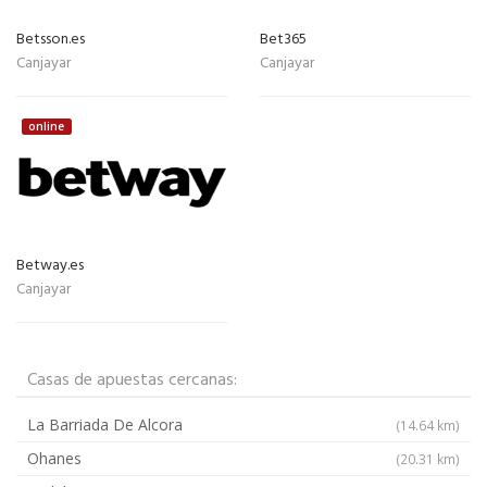
Betsson.es
Bet365
Canjayar
Canjayar
online
Betway.es
Canjayar
Casas de apuestas cercanas:
La Barriada De Alcora
(14.64 km)
Ohanes
(20.31 km)