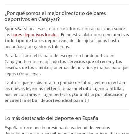
¿Por qué somos el mejor directorio de bares
deportivos en Canjayar?
SportsBarsLocales.es te ofrece información actualizada sobre
los
bares deportivos locales
. En nuestra plataforma
encuentras
todo tipo de bares deportivos
, desde lujosos pubs hasta
pequeñas y acogedoras tabernas.
Para facilitarte el trabajo de escoger un bar deportivo en
Canjayar, hemos recopilado
los servicios que ofrecen y las
reseñas de los clientes
, además de horarios y mapas para que
sepas cómo llegar.
Tanto si quieres disfrutar un partido de fútbol, ver en directo a
las nuevas leyendas del tenis, o pasar el rato jugando al billar,
aquí encontrarás el lugar perfecto.
¡Sólo filtra por ubicación y
encuentra el bar deportivo ideal para ti!
Lo más destacado del deporte en España
España ofrece una impresionante variedad de eventos
deportivos que se transmiten en los bares deportivos. Estos son