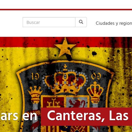
Ciudades y regio
Bars en
Canteras, Las 