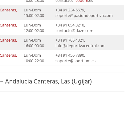
10:00-23:00
contacto@
codere
.es
Canteras,
Lun-Dom
+34 91 234 5679,
15:00-02:00
soporte@pasiondeportiva.com
Canteras,
Lun-Dom
+34 91 654 3210,
12:00-02:00
contacto@dazn.com
Canteras,
Lun-Dom
+34 91 765 4321,
16:00-00:00
info@deportivacentral.com
Canteras,
Lun-Dom
+34 91 456 7890,
10:00-22:00
soporte@sportium.es
 Andalucia Canteras, Las (Ugijar)