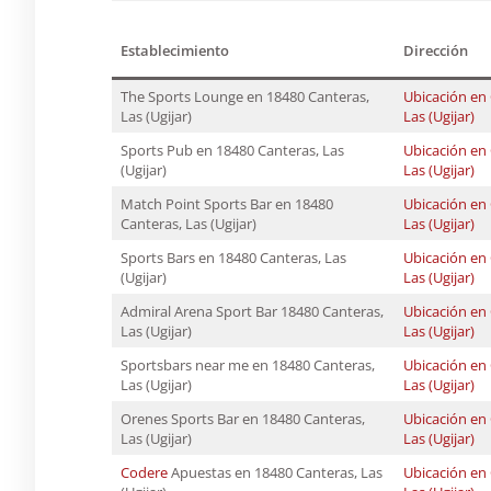
Establecimiento
Dirección
The Sports Lounge en 18480 Canteras,
Ubicación en 
Las (Ugijar)
Las (Ugijar)
Sports Pub en 18480 Canteras, Las
Ubicación en 
(Ugijar)
Las (Ugijar)
Match Point Sports Bar en 18480
Ubicación en 
Canteras, Las (Ugijar)
Las (Ugijar)
Sports Bars en 18480 Canteras, Las
Ubicación en 
(Ugijar)
Las (Ugijar)
Admiral Arena Sport Bar 18480 Canteras,
Ubicación en 
Las (Ugijar)
Las (Ugijar)
Sportsbars near me en 18480 Canteras,
Ubicación en 
Las (Ugijar)
Las (Ugijar)
Orenes Sports Bar en 18480 Canteras,
Ubicación en 
Las (Ugijar)
Las (Ugijar)
Codere
Apuestas en 18480 Canteras, Las
Ubicación en 