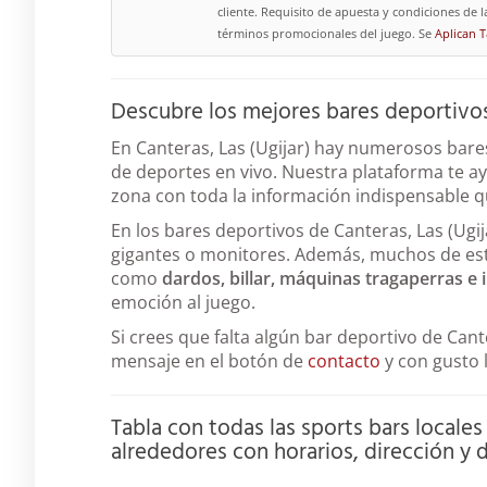
cliente. Requisito de apuesta y condiciones de l
términos promocionales del juego. Se
Aplican 
Descubre los mejores bares deportivos
En Canteras, Las (Ugijar) hay numerosos bare
de deportes en vivo. Nuestra plataforma te a
zona con toda la información indispensable q
En los bares deportivos de Canteras, Las (Ugi
gigantes o monitores. Además, muchos de est
como
dardos, billar, máquinas tragaperras e 
emoción al juego.
Si crees que falta algún bar deportivo de Cant
mensaje en el botón de
contacto
y con gusto 
Tabla con todas las sports bars locales
alrededores con horarios, dirección y