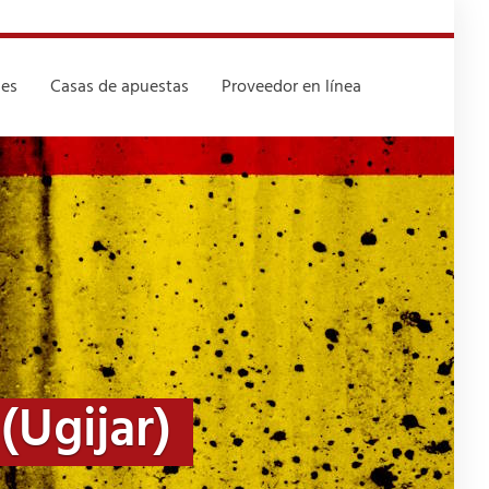
nes
Casas de apuestas
Proveedor en línea
(Ugijar)