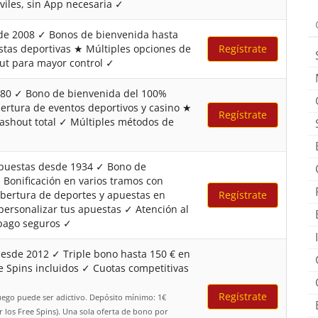
iles, sin App necesaria ✓
e 2008 ✓ Bonos de bienvenida hasta
tas deportivas ★ Múltiples opciones de
Regístrate
out para mayor control ✓
80 ✓ Bono de bienvenida del 100%
ertura de eventos deportivos y casino ★
Regístrate
cashout total ✓ Múltiples métodos de
puestas desde 1934 ✓ Bono de
 Bonificación en varios tramos con
bertura de deportes y apuestas en
Regístrate
ersonalizar tus apuestas ✓ Atención al
 pago seguros ✓
sde 2012 ✓ Triple bono hasta 150 € en
e Spins incluidos ✓ Cuotas competitivas
Regístrate
juego puede ser adictivo. Depósito mínimo: 1€
 los Free Spins). Una sola oferta de bono por