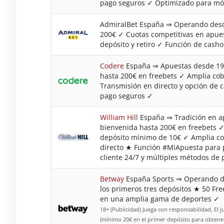
pago seguros ✓ Optimizado para móv
AdmiralBet España ⇒ Operando desd
200€ ✓ Cuotas competitivas en apues
depósito y retiro ✓ Función de cash
Codere
España ⇒ Apuestas desde 19
hasta 200€ en freebets ✓ Amplia cob
Transmisión en directo y opción de 
pago seguros ✓
William Hill
España ⇒ Tradición en a
bienvenida hasta 200€ en freebets ✓
depósito mínimo de 10€ ✓ Amplia co
directo ★ Función #MiApuesta para p
cliente 24/7 y múltiples métodos de
Betway
España Sports ⇒ Operando de
los primeros tres depósitos ★ 50 Fre
en una amplia gama de deportes ✓
18+ (Publicidad) Juega con responsabilidad, El 
(mínimo 20€ en el primer depósito para obtener