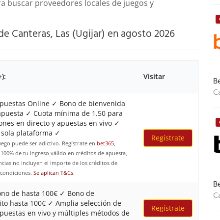
a buscar proveedores locales de juegos y
de Canteras, Las (Ugijar) en agosto 2026
):
Visitar
B
Ca
puestas Online ✓ Bono de bienvenida
 apuesta ✓ Cuota mínima de 1.50 para
ones en directo y apuestas en vivo ✓
 sola plataforma ✓
Regístrate
juego puede ser adictivo. Regístrate en
bet365
,
 100% de tu ingreso válido en créditos de apuesta,
ncias no incluyen el importe de los créditos de
s condiciones.
Se aplican T&Cs
.
B
no de hasta 100€ ✓ Bono de
Ca
to hasta 100€ ✓ Amplia selección de
Regístrate
Apuestas en vivo y múltiples métodos de