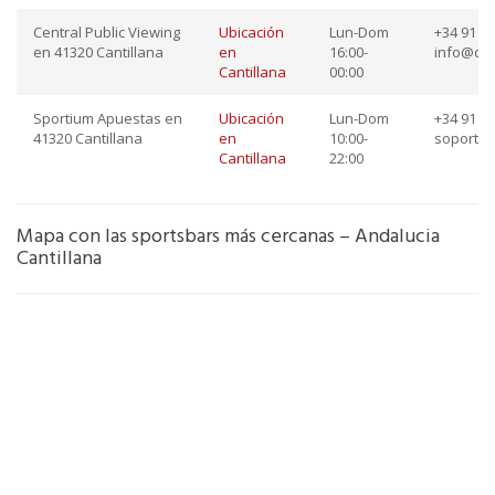
Central Public Viewing
Ubicación
Lun-Dom
+34 91 76
en 41320 Cantillana
en
16:00-
info@dep
Cantillana
00:00
Sportium Apuestas en
Ubicación
Lun-Dom
+34 91 45
41320 Cantillana
en
10:00-
soporte
Cantillana
22:00
Mapa con las sportsbars más cercanas – Andalucia
Cantillana