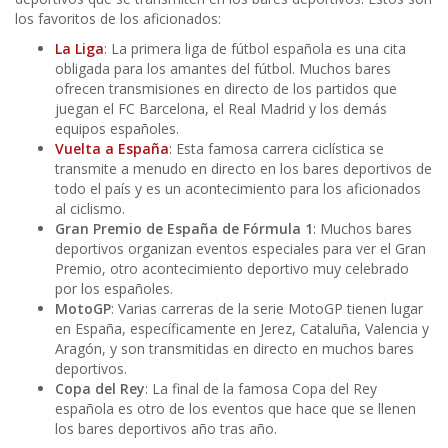
los favoritos de los aficionados:
La Liga
: La primera liga de fútbol española es una cita
obligada para los amantes del fútbol. Muchos bares
ofrecen transmisiones en directo de los partidos que
juegan el FC Barcelona, el Real Madrid y los demás
equipos españoles.
Vuelta a España
: Esta famosa carrera ciclística se
transmite a menudo en directo en los bares deportivos de
todo el país y es un acontecimiento para los aficionados
al ciclismo.
Gran Premio de España de Fórmula 1
: Muchos bares
deportivos organizan eventos especiales para ver el Gran
Premio, otro acontecimiento deportivo muy celebrado
por los españoles.
MotoGP
: Varias carreras de la serie MotoGP tienen lugar
en España, específicamente en Jerez, Cataluña, Valencia y
Aragón, y son transmitidas en directo en muchos bares
deportivos.
Copa del Rey
: La final de la famosa Copa del Rey
española es otro de los eventos que hace que se llenen
los bares deportivos año tras año.