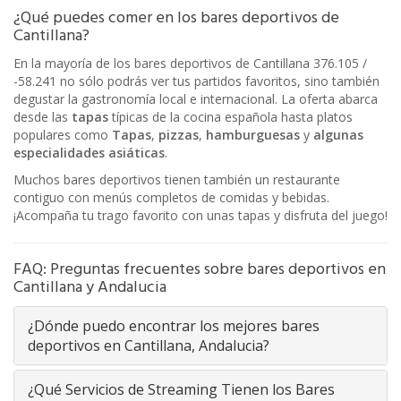
¿Qué puedes comer en los bares deportivos de
Cantillana?
En la mayoría de los bares deportivos de Cantillana 376.105 /
-58.241 no sólo podrás ver tus partidos favoritos, sino también
degustar la gastronomía local e internacional. La oferta abarca
desde las
tapas
típicas de la cocina española hasta platos
populares como
Tapas
,
pizzas
,
hamburguesas
y
algunas
especialidades asiáticas
.
Muchos bares deportivos tienen también un restaurante
contiguo con menús completos de comidas y bebidas.
¡Acompaña tu trago favorito con unas tapas y disfruta del juego!
FAQ: Preguntas frecuentes sobre bares deportivos en
Cantillana y Andalucia
¿Dónde puedo encontrar los mejores bares
deportivos en Cantillana, Andalucia?
¿Qué Servicios de Streaming Tienen los Bares