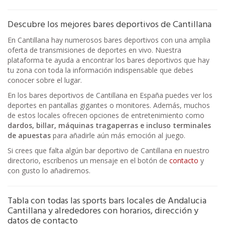
Descubre los mejores bares deportivos de Cantillana
En Cantillana hay numerosos bares deportivos con una amplia
oferta de transmisiones de deportes en vivo. Nuestra
plataforma te ayuda a encontrar los bares deportivos que hay
tu zona con toda la información indispensable que debes
conocer sobre el lugar.
En los bares deportivos de Cantillana en España puedes ver los
deportes en pantallas gigantes o monitores. Además, muchos
de estos locales ofrecen opciones de entretenimiento como
dardos, billar, máquinas tragaperras e incluso terminales
de apuestas
para añadirle aún más emoción al juego.
Si crees que falta algún bar deportivo de Cantillana en nuestro
directorio, escríbenos un mensaje en el botón de
contacto
y
con gusto lo añadiremos.
Tabla con todas las sports bars locales de Andalucia
Cantillana y alrededores con horarios, dirección y
datos de contacto