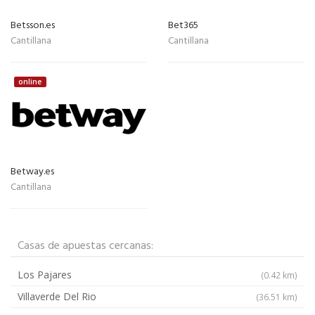
Betsson.es
Bet365
Cantillana
Cantillana
online
Betway.es
Cantillana
Casas de apuestas cercanas:
Los Pajares
(0.42 km)
Villaverde Del Rio
(36.51 km)