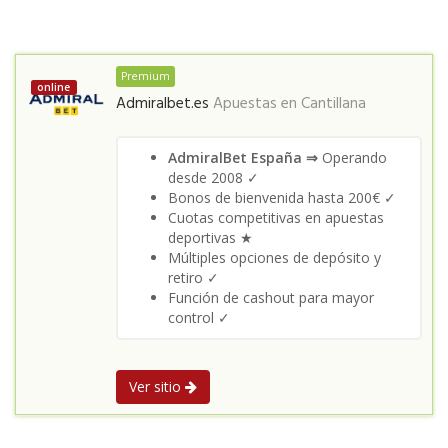
Premium
online
Admiralbet.es
Apuestas en
Cantillana
AdmiralBet España ⇒
Operando
desde 2008 ✓
Bonos de bienvenida hasta 200€ ✓
Cuotas competitivas en apuestas
deportivas ★
Múltiples opciones de depósito y
retiro ✓
Función de cashout para mayor
control ✓
Ver sitio