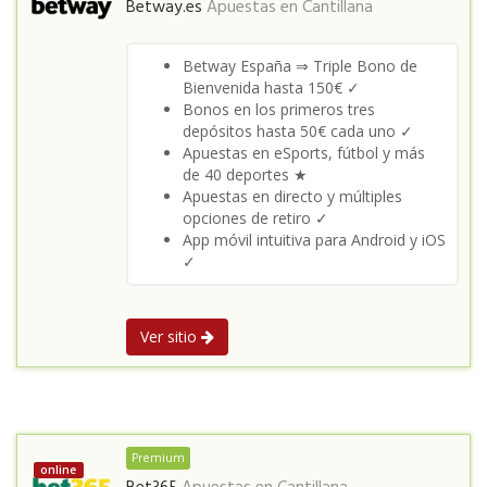
Betway.es
Apuestas en
Cantillana
Betway España ⇒ Triple Bono de
Bienvenida hasta 150€ ✓
Bonos en los primeros tres
depósitos hasta 50€ cada uno ✓
Apuestas en eSports, fútbol y más
de 40 deportes ★
Apuestas en directo y múltiples
opciones de retiro ✓
App móvil intuitiva para Android y iOS
✓
Ver sitio
Premium
online