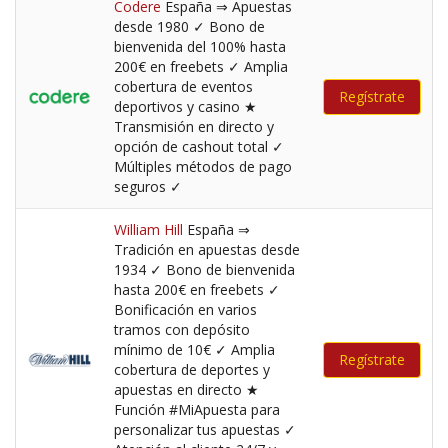
Codere
España ⇒ Apuestas
desde 1980 ✓ Bono de
bienvenida del 100% hasta
200€ en freebets ✓ Amplia
cobertura de eventos
Regístrate
deportivos y casino ★
Transmisión en directo y
opción de cashout total ✓
Múltiples métodos de pago
seguros ✓
William Hill
España ⇒
Tradición en apuestas desde
1934 ✓ Bono de bienvenida
hasta 200€ en freebets ✓
Bonificación en varios
tramos con depósito
mínimo de 10€ ✓ Amplia
Regístrate
cobertura de deportes y
apuestas en directo ★
Función #MiApuesta para
personalizar tus apuestas ✓