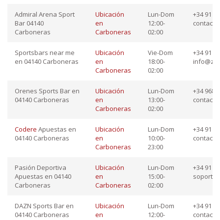
Admiral Arena Sport
Ubicación
Lun-Dom
+34 91 12
Bar 04140
en
12:00-
contacto
Carboneras
Carboneras
02:00
Sportsbars near me
Ubicación
Vie-Dom
+34 91 87
en 04140 Carboneras
en
18:00-
info@zo
Carboneras
02:00
Orenes Sports Bar en
Ubicación
Lun-Dom
+34 968 1
04140 Carboneras
en
13:00-
contact
Carboneras
02:00
Codere
Apuestas en
Ubicación
Lun-Dom
+34 91 23
04140 Carboneras
en
10:00-
contact
Carboneras
23:00
Pasión Deportiva
Ubicación
Lun-Dom
+34 91 23
Apuestas en 04140
en
15:00-
soporte
Carboneras
Carboneras
02:00
DAZN Sports Bar en
Ubicación
Lun-Dom
+34 91 65
04140 Carboneras
en
12:00-
contact