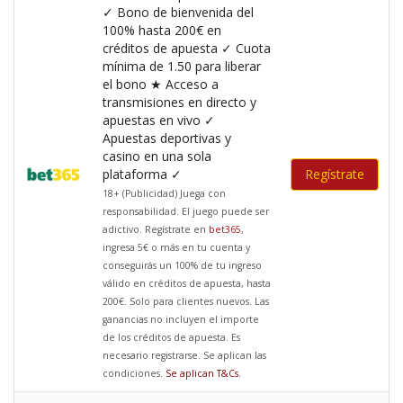
✓ Bono de bienvenida del
100% hasta 200€ en
créditos de apuesta ✓ Cuota
mínima de 1.50 para liberar
el bono ★ Acceso a
transmisiones en directo y
apuestas en vivo ✓
Apuestas deportivas y
casino en una sola
plataforma ✓
Regístrate
18+ (Publicidad) Juega con
responsabilidad. El juego puede ser
adictivo. Regístrate en
bet365
,
ingresa 5€ o más en tu cuenta y
conseguirás un 100% de tu ingreso
válido en créditos de apuesta, hasta
200€. Solo para clientes nuevos. Las
ganancias no incluyen el importe
de los créditos de apuesta. Es
necesario registrarse. Se aplican las
condiciones.
Se aplican T&Cs
.