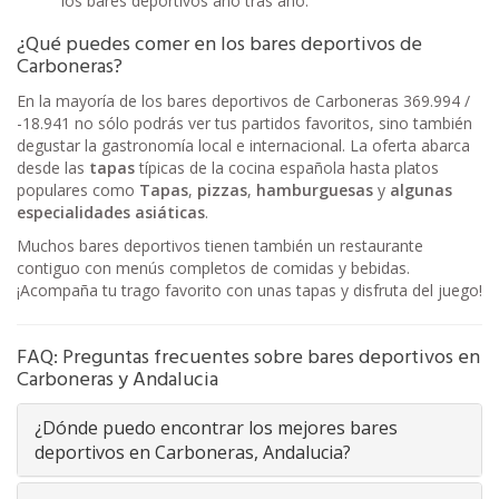
los bares deportivos año tras año.
¿Qué puedes comer en los bares deportivos de
Carboneras?
En la mayoría de los bares deportivos de Carboneras 369.994 /
-18.941 no sólo podrás ver tus partidos favoritos, sino también
degustar la gastronomía local e internacional. La oferta abarca
desde las
tapas
típicas de la cocina española hasta platos
populares como
Tapas
,
pizzas
,
hamburguesas
y
algunas
especialidades asiáticas
.
Muchos bares deportivos tienen también un restaurante
contiguo con menús completos de comidas y bebidas.
¡Acompaña tu trago favorito con unas tapas y disfruta del juego!
FAQ: Preguntas frecuentes sobre bares deportivos en
Carboneras y Andalucia
¿Dónde puedo encontrar los mejores bares
deportivos en Carboneras, Andalucia?