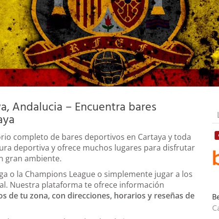
ya, Andalucia – Encuentra bares
aya
torio completo de bares deportivos en Cartaya y toda
tura deportiva y ofrece muchos lugares para disfrutar
un gran ambiente.
Liga o la Champions League o simplemente jugar a los
deal. Nuestra plataforma te ofrece información
s de tu zona, con direcciones, horarios y reseñas de
B
C