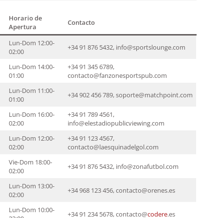
Horario de
Contacto
Apertura
Lun-Dom 12:00-
+34 91 876 5432, info@sportslounge.com
02:00
Lun-Dom 14:00-
+34 91 345 6789,
01:00
contacto@fanzonesportspub.com
Lun-Dom 11:00-
+34 902 456 789, soporte@matchpoint.com
01:00
Lun-Dom 16:00-
+34 91 789 4561,
02:00
info@elestadiopublicviewing.com
Lun-Dom 12:00-
+34 91 123 4567,
02:00
contacto@laesquinadelgol.com
Vie-Dom 18:00-
+34 91 876 5432, info@zonafutbol.com
02:00
Lun-Dom 13:00-
+34 968 123 456, contacto@orenes.es
02:00
Lun-Dom 10:00-
+34 91 234 5678, contacto@
codere
.es