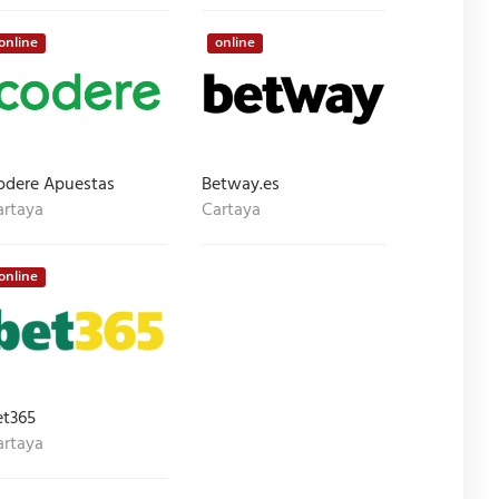
online
online
odere Apuestas
Betway.es
artaya
Cartaya
online
et365
artaya