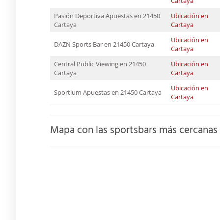
Cartaya
Pasión Deportiva Apuestas en 21450
Ubicación en
Cartaya
Cartaya
Ubicación en
DAZN Sports Bar en 21450 Cartaya
Cartaya
Central Public Viewing en 21450
Ubicación en
Cartaya
Cartaya
Ubicación en
Sportium Apuestas en 21450 Cartaya
Cartaya
Mapa con las sportsbars más cercanas 