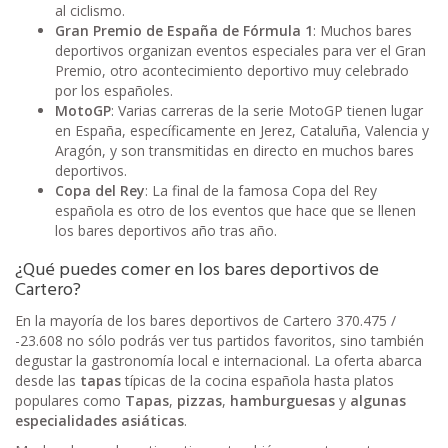
al ciclismo.
Gran Premio de España de Fórmula 1
: Muchos bares
deportivos organizan eventos especiales para ver el Gran
Premio, otro acontecimiento deportivo muy celebrado
por los españoles.
MotoGP
: Varias carreras de la serie MotoGP tienen lugar
en España, específicamente en Jerez, Cataluña, Valencia y
Aragón, y son transmitidas en directo en muchos bares
deportivos.
Copa del Rey
: La final de la famosa Copa del Rey
española es otro de los eventos que hace que se llenen
los bares deportivos año tras año.
¿Qué puedes comer en los bares deportivos de
Cartero?
En la mayoría de los bares deportivos de Cartero 370.475 /
-23.608 no sólo podrás ver tus partidos favoritos, sino también
degustar la gastronomía local e internacional. La oferta abarca
desde las
tapas
típicas de la cocina española hasta platos
populares como
Tapas
,
pizzas
,
hamburguesas
y
algunas
especialidades asiáticas
.