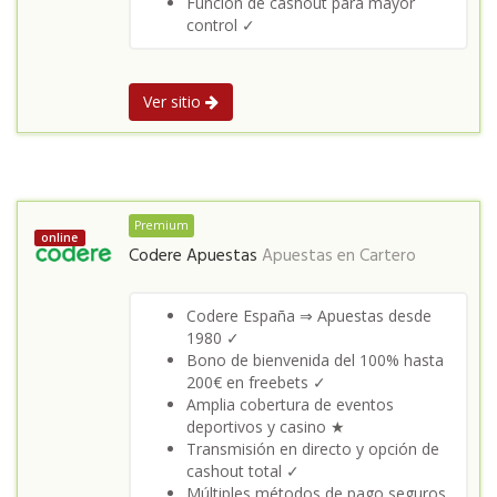
Función de cashout para mayor
control ✓
Ver sitio
Premium
online
Codere Apuestas
Apuestas en
Cartero
Codere España ⇒ Apuestas desde
1980 ✓
Bono de bienvenida del 100% hasta
200€ en freebets ✓
Amplia cobertura de eventos
deportivos y casino ★
Transmisión en directo y opción de
cashout total ✓
Múltiples métodos de pago seguros