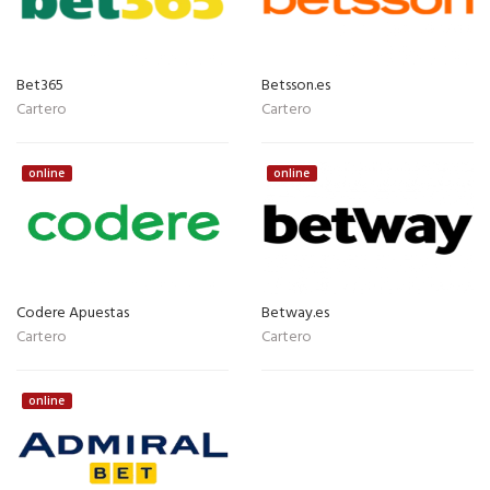
Bet365
Betsson.es
Cartero
Cartero
online
online
Codere Apuestas
Betway.es
Cartero
Cartero
online