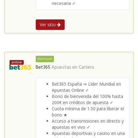
necesaria ✓
Ver sitio
Premium
online
Bet365
Apuestas en
Cartero
Bet365 España ⇒ Líder Mundial en
Apuestas Online ✓
Bono de bienvenida del 100% hasta
200€ en créditos de apuesta ✓
Cuota mínima de 1.50 para liberar el
bono ★
Acceso a transmisiones en directo y
apuestas en vivo ✓
Apuestas deportivas y casino en una