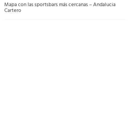
Mapa con las sportsbars más cercanas – Andalucia
Cartero