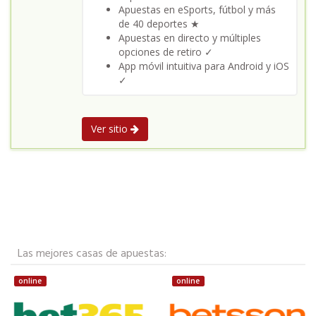
Apuestas en eSports, fútbol y más
de 40 deportes ★
Apuestas en directo y múltiples
opciones de retiro ✓
App móvil intuitiva para Android y iOS
✓
Ver sitio
Las mejores casas de apuestas:
online
online