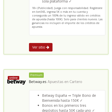
sola plataforma ✓
18+ (Publicidad). Juega con responsabilidad. Regístrate
en bet365, ingresa 5€ o más en tu cuenta y
conseguirás un 100% de tu ingreso válido en créditos
de apuesta (hasta 100€). Solo para clientes nuevos. Las
ganancias no incluyen el importe de los créditos de
apuesta.
Ver sitio
Premium
online
Betway.es
Apuestas en
Cartero
Betway España ⇒ Triple Bono de
Bienvenida hasta 150€ ✓
Bonos en los primeros tres
depósitos hasta 50€ cada uno ✓