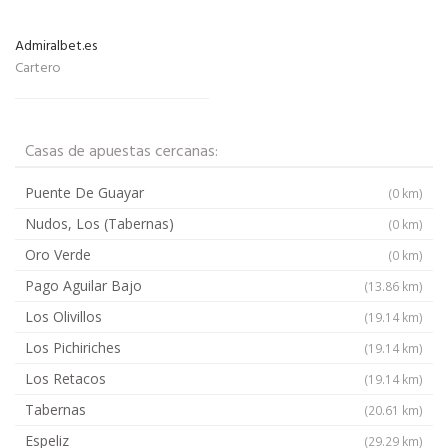
Admiralbet.es
Cartero
Casas de apuestas cercanas:
Puente De Guayar
(0 km)
Nudos, Los (Tabernas)
(0 km)
Oro Verde
(0 km)
Pago Aguilar Bajo
(13.86 km)
Los Olivillos
(19.14 km)
Los Pichiriches
(19.14 km)
Los Retacos
(19.14 km)
Tabernas
(20.61 km)
Espeliz
(29.29 km)