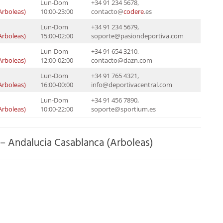
Lun-Dom
+34 91 234 5678,
Arboleas)
10:00-23:00
contacto@
codere
.es
Lun-Dom
+34 91 234 5679,
Arboleas)
15:00-02:00
soporte@pasiondeportiva.com
Lun-Dom
+34 91 654 3210,
Arboleas)
12:00-02:00
contacto@dazn.com
Lun-Dom
+34 91 765 4321,
Arboleas)
16:00-00:00
info@deportivacentral.com
Lun-Dom
+34 91 456 7890,
Arboleas)
10:00-22:00
soporte@sportium.es
– Andalucia Casablanca (Arboleas)