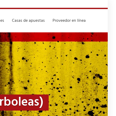
nes
Casas de apuestas
Proveedor en línea
rboleas)