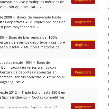
Apuestas en vivo y múltiples métodos de
iles, sin App necesaria ✓
e 2008 ✓ Bonos de bienvenida hasta
tas deportivas ★ Múltiples opciones de
Regístrate
out para mayor control ✓
80 ✓ Bono de bienvenida del 100%
ertura de eventos deportivos y casino ★
Regístrate
cashout total ✓ Múltiples métodos de
puestas desde 1934 ✓ Bono de
 Bonificación en varios tramos con
bertura de deportes y apuestas en
Regístrate
ersonalizar tus apuestas ✓ Atención al
 pago seguros ✓
sde 2012 ✓ Triple bono hasta 150 € en
e Spins incluidos ✓ Cuotas competitivas
Regístrate
juego puede ser adictivo. Depósito mínimo: 1€