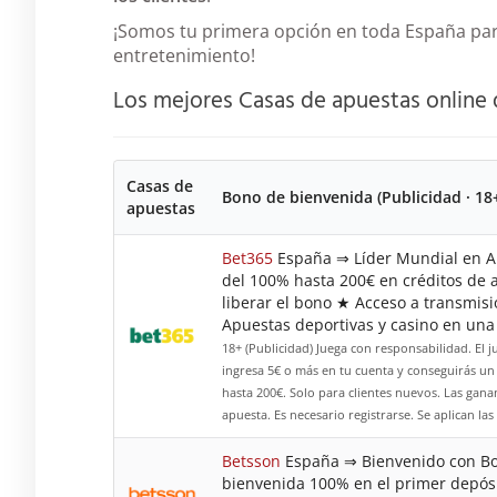
¡Somos tu primera opción en toda España par
entretenimiento!
Los mejores Casas de apuestas online
Casas de
Bono de bienvenida (Publicidad · 18+
apuestas
Bet365
España ⇒ Líder Mundial en A
del 100% hasta 200€ en créditos de
liberar el bono ★ Acceso a transmisi
Apuestas deportivas y casino en una
18+ (Publicidad) Juega con responsabilidad. El 
ingresa 5€ o más en tu cuenta y conseguirás un
hasta 200€. Solo para clientes nuevos. Las gana
apuesta. Es necesario registrarse. Se aplican la
Betsson
España ⇒ Bienvenido con Bo
bienvenida 100% en el primer depósi