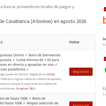
a buscar proveedores locales de juegos y
 de Casablanca (Arboleas) en agosto 2026
B
):
Visitar
C
puestas Online ✓ Bono de bienvenida
 apuesta ✓ Cuota mínima de 1.50 para
ones en directo y apuestas en vivo ✓
 sola plataforma ✓
Regístrate
juego puede ser adictivo. Regístrate en
bet365
,
 100% de tu ingreso válido en créditos de apuesta,
ncias no incluyen el importe de los créditos de
C
s condiciones.
Se aplican T&Cs
.
C
no de hasta 100€ ✓ Bono de
to hasta 100€ ✓ Amplia selección de
Regístrate