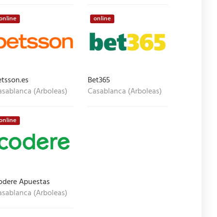
online
online
etsson.es
Bet365
asablanca (Arboleas)
Casablanca (Arboleas)
online
odere Apuestas
asablanca (Arboleas)