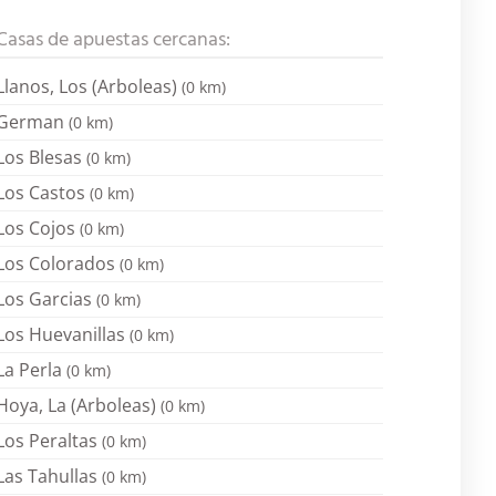
Casas de apuestas cercanas:
Llanos, Los (Arboleas)
(0 km)
German
(0 km)
Los Blesas
(0 km)
Los Castos
(0 km)
Los Cojos
(0 km)
Los Colorados
(0 km)
Los Garcias
(0 km)
Los Huevanillas
(0 km)
La Perla
(0 km)
Hoya, La (Arboleas)
(0 km)
Los Peraltas
(0 km)
Las Tahullas
(0 km)