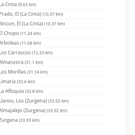
La Cinta
(9.63 km)
Prado, El (La Cinta)
(10.37 km)
Rincon, El (La Cinta)
(10.37 km)
El Chopo
(11.24 km)
Arboleas
(11.68 km)
Los Carrascos
(12.33 km)
Almanzora
(31.1 km)
Los Morillas
(31.14 km)
Limaria
(33.6 km)
La Alfoquia
(33.8 km)
Llanos, Los (Zurgena)
(33.92 km)
Almajalejo (Zurgena)
(33.92 km)
Zurgena
(33.93 km)