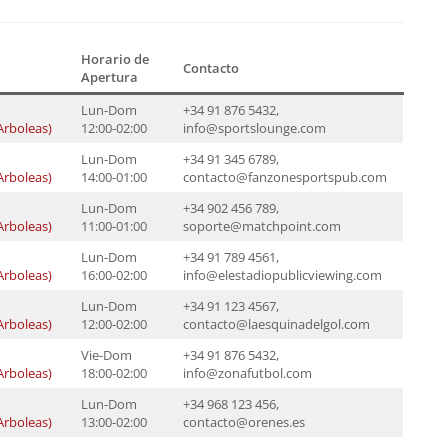
Horario de
Contacto
Apertura
Lun-Dom
+34 91 876 5432,
Arboleas)
12:00-02:00
info@sportslounge.com
Lun-Dom
+34 91 345 6789,
Arboleas)
14:00-01:00
contacto@fanzonesportspub.com
Lun-Dom
+34 902 456 789,
Arboleas)
11:00-01:00
soporte@matchpoint.com
Lun-Dom
+34 91 789 4561,
Arboleas)
16:00-02:00
info@elestadiopublicviewing.com
Lun-Dom
+34 91 123 4567,
Arboleas)
12:00-02:00
contacto@laesquinadelgol.com
Vie-Dom
+34 91 876 5432,
Arboleas)
18:00-02:00
info@zonafutbol.com
Lun-Dom
+34 968 123 456,
Arboleas)
13:00-02:00
contacto@orenes.es