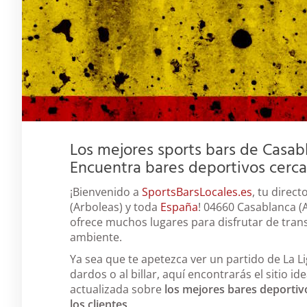
Los mejores sports bars de Casab
Encuentra bares deportivos cerca
¡Bienvenido a
SportsBarsLocales.es
, tu direc
(Arboleas) y toda
España
! 04660 Casablanca (A
ofrece muchos lugares para disfrutar de tran
ambiente.
Ya sea que te apetezca ver un partido de La 
dardos o al billar, aquí encontrarás el sitio i
actualizada sobre
los mejores bares deportivo
los clientes
.