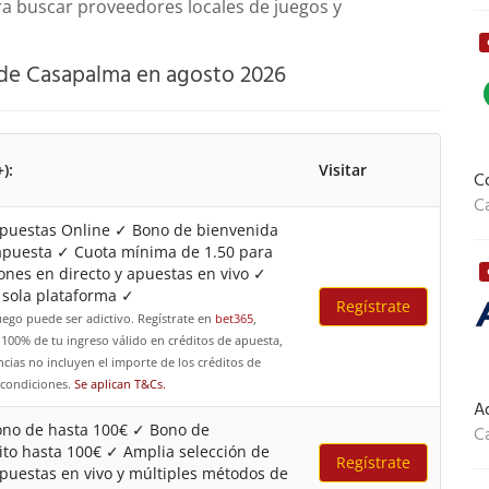
a buscar proveedores locales de juegos y
 de Casapalma en agosto 2026
):
Visitar
C
C
puestas Online ✓ Bono de bienvenida
 apuesta ✓ Cuota mínima de 1.50 para
ones en directo y apuestas en vivo ✓
 sola plataforma ✓
Regístrate
juego puede ser adictivo. Regístrate en
bet365
,
 100% de tu ingreso válido en créditos de apuesta,
ncias no incluyen el importe de los créditos de
s condiciones.
Se aplican T&Cs
.
A
no de hasta 100€ ✓ Bono de
C
to hasta 100€ ✓ Amplia selección de
Regístrate
Apuestas en vivo y múltiples métodos de