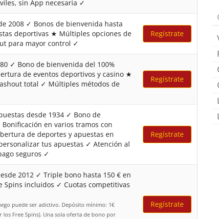
iles, sin App necesaria ✓
e 2008 ✓ Bonos de bienvenida hasta
tas deportivas ★ Múltiples opciones de
Regístrate
out para mayor control ✓
80 ✓ Bono de bienvenida del 100%
ertura de eventos deportivos y casino ★
Regístrate
cashout total ✓ Múltiples métodos de
puestas desde 1934 ✓ Bono de
 Bonificación en varios tramos con
bertura de deportes y apuestas en
Regístrate
ersonalizar tus apuestas ✓ Atención al
 pago seguros ✓
sde 2012 ✓ Triple bono hasta 150 € en
e Spins incluidos ✓ Cuotas competitivas
Regístrate
juego puede ser adictivo. Depósito mínimo: 1€
 los Free Spins). Una sola oferta de bono por