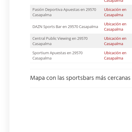
Casapalma
Pasión Deportiva Apuestas en 29570
Ubicación en
Casapalma
Casapalma
Ubicación en
DAZN Sports Bar en 29570 Casapalma
Casapalma
Central Public Viewing en 29570
Ubicación en
Casapalma
Casapalma
Sportium Apuestas en 29570
Ubicación en
Casapalma
Casapalma
Mapa con las sportsbars más cercanas