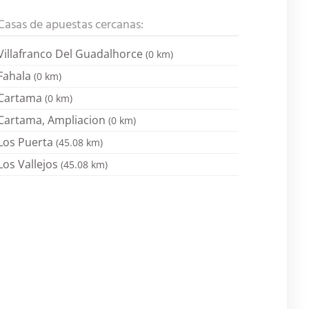
Casas de apuestas cercanas:
Villafranco Del Guadalhorce
(0 km)
Fahala
(0 km)
Cartama
(0 km)
Cartama, Ampliacion
(0 km)
Los Puerta
(45.08 km)
Los Vallejos
(45.08 km)