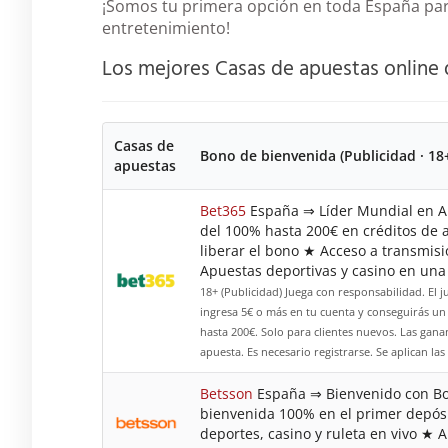
¡Somos tu primera opción en toda España par
entretenimiento!
Los mejores Casas de apuestas online
Casas de
Bono de bienvenida (Publicidad · 18+
apuestas
Bet365
España ⇒ Líder Mundial en A
del 100% hasta 200€ en créditos de
liberar el bono ★ Acceso a transmisi
Apuestas deportivas y casino en una
18+ (Publicidad) Juega con responsabilidad. El 
ingresa 5€ o más en tu cuenta y conseguirás un
hasta 200€. Solo para clientes nuevos. Las gana
apuesta. Es necesario registrarse. Se aplican la
Betsson
España ⇒ Bienvenido con Bo
bienvenida 100% en el primer depósi
deportes, casino y ruleta en vivo ★ 