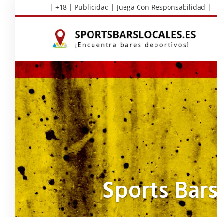
Skip
| +18 | Publicidad | Juega Con Responsabilidad |
to
main
content
Sports Bar