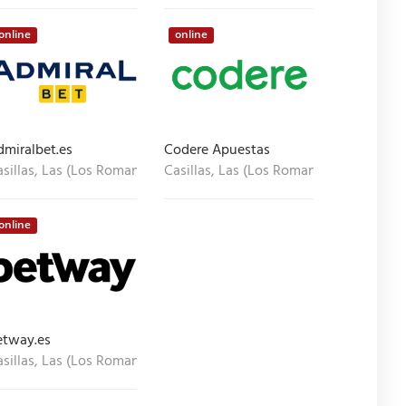
online
online
dmiralbet.es
Codere Apuestas
sillas, Las (Los Romanes)
Casillas, Las (Los Romanes)
online
etway.es
sillas, Las (Los Romanes)