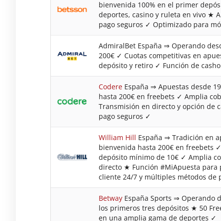
bienvenida 100% en el primer depósi
deportes, casino y ruleta en vivo ★ 
pago seguros ✓ Optimizado para móv
AdmiralBet España ⇒ Operando desd
200€ ✓ Cuotas competitivas en apues
depósito y retiro ✓ Función de cash
Codere
España ⇒ Apuestas desde 19
hasta 200€ en freebets ✓ Amplia cob
Transmisión en directo y opción de 
pago seguros ✓
William Hill
España ⇒ Tradición en a
bienvenida hasta 200€ en freebets ✓
depósito mínimo de 10€ ✓ Amplia co
directo ★ Función #MiApuesta para p
cliente 24/7 y múltiples métodos de
Betway
España Sports ⇒ Operando de
los primeros tres depósitos ★ 50 Fre
en una amplia gama de deportes ✓