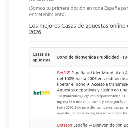
¡Somos tu primera opción en toda España par
entretenimiento!
Los mejores Casas de apuestas online 
2026
Casas de
Bono de bienvenida (Publicidad · 18+
apuestas
Bet365
España ⇒ Líder Mundial en A
del 100% hasta 200€ en créditos de
liberar el bono ★ Acceso a transmisi
Apuestas deportivas y casino en una
18+ (Publicidad) Juega con responsabilidad. El 
ingresa 5€ o más en tu cuenta y conseguirás un
hasta 200€. Solo para clientes nuevos. Las gana
apuesta. Es necesario registrarse. Se aplican la
Betsson
España ⇒ Bienvenido con Bo