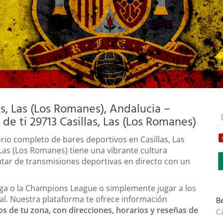
as, Las (Los Romanes), Andalucia –
de ti 29713 Casillas, Las (Los Romanes)
torio completo de bares deportivos en Casillas, Las
, Las (Los Romanes) tiene una vibrante cultura
utar de transmisiones deportivas en directo con un
Liga o la Champions League o simplemente jugar a los
deal. Nuestra plataforma te ofrece información
B
s de tu zona, con direcciones, horarios y reseñas de
Ca