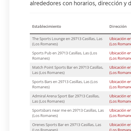
alrededores con horarios, dirección y
Establecimiento
Dirección
The Sports Lounge en 29713 Casillas, Las
Ubicación en 
(Los Romanes)
(Los Romane
Sports Pub en 29713 Casillas, Las (Los
Ubicación en 
Romanes)
(Los Romane
Match Point Sports Bar en 29713 Casillas,
Ubicación en 
Las (Los Romanes)
(Los Romane
Sports Bars en 29713 Casillas, Las (Los
Ubicación en 
Romanes)
(Los Romane
Admiral Arena Sport Bar 29713 Casillas,
Ubicación en 
Las (Los Romanes)
(Los Romane
Sportsbars near me en 29713 Casillas, Las
Ubicación en 
(Los Romanes)
(Los Romane
Orenes Sports Bar en 29713 Casillas, Las
Ubicación en 
(Los Romanes)
(Los Romane