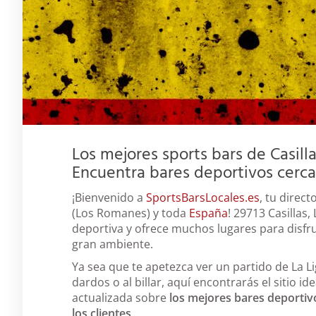
Los mejores sports bars de Casill
Encuentra bares deportivos cerca 
¡Bienvenido a
SportsBarsLocales.es
, tu direc
(Los Romanes) y toda
España
! 29713 Casillas
deportiva y ofrece muchos lugares para disfr
gran ambiente.
Ya sea que te apetezca ver un partido de La 
dardos o al billar, aquí encontrarás el sitio i
actualizada sobre
los mejores bares deportivo
los clientes
.