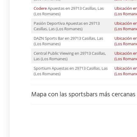
Codere
Apuestas en 29713 Casillas, Las
Ubicación en 
(Los Romanes)
(Los Romane
Pasión Deportiva Apuestas en 29713
Ubicación en 
Casillas, Las (Los Romanes)
(Los Romane
DAZN Sports Bar en 29713 Casillas, Las
Ubicación en 
(Los Romanes)
(Los Romane
Central Public Viewing en 29713 Casillas,
Ubicación en 
Las (Los Romanes)
(Los Romane
Sportium Apuestas en 29713 Casillas, Las
Ubicación en 
(Los Romanes)
(Los Romane
Mapa con las sportsbars más cercanas 