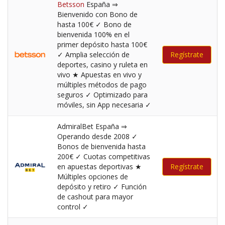
Betsson
España ⇒
Bienvenido con Bono de
hasta 100€ ✓ Bono de
bienvenida 100% en el
primer depósito hasta 100€
✓ Amplia selección de
Regístrate
deportes, casino y ruleta en
vivo ★ Apuestas en vivo y
múltiples métodos de pago
seguros ✓ Optimizado para
móviles, sin App necesaria ✓
AdmiralBet España ⇒
Operando desde 2008 ✓
Bonos de bienvenida hasta
200€ ✓ Cuotas competitivas
en apuestas deportivas ★
Regístrate
Múltiples opciones de
depósito y retiro ✓ Función
de cashout para mayor
control ✓