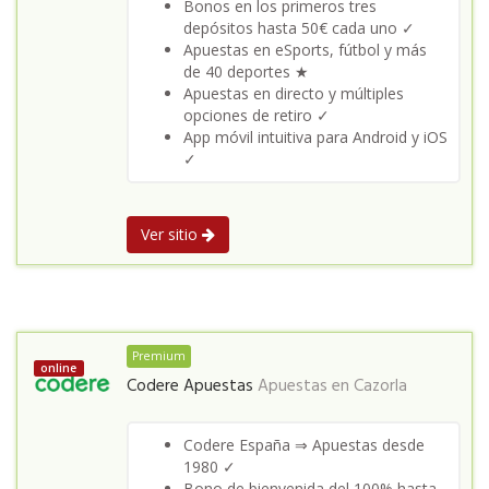
Bonos en los primeros tres
depósitos hasta 50€ cada uno ✓
Apuestas en eSports, fútbol y más
de 40 deportes ★
Apuestas en directo y múltiples
opciones de retiro ✓
App móvil intuitiva para Android y iOS
✓
Ver sitio
Premium
online
Codere Apuestas
Apuestas en
Cazorla
Codere España ⇒ Apuestas desde
1980 ✓
Bono de bienvenida del 100% hasta