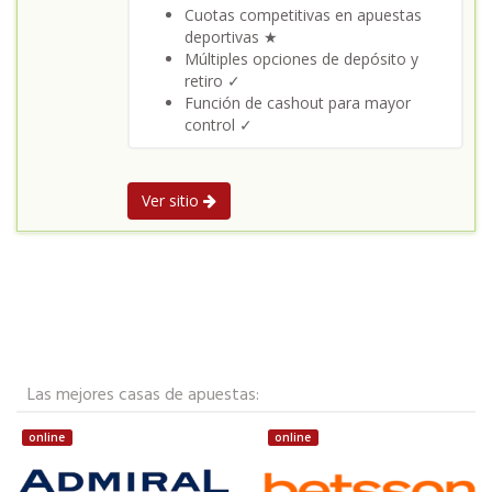
Cuotas competitivas en apuestas
deportivas ★
Múltiples opciones de depósito y
retiro ✓
Función de cashout para mayor
control ✓
Ver sitio
Las mejores casas de apuestas:
online
online