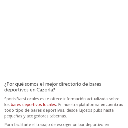
¿Por qué somos el mejor directorio de bares
deportivos en Cazorla?
SportsBarsLocales.es te ofrece información actualizada sobre
los
bares deportivos locales
. En nuestra plataforma
encuentras
todo tipo de bares deportivos
, desde lujosos pubs hasta
pequeñas y acogedoras tabernas.
Para facilitarte el trabajo de escoger un bar deportivo en