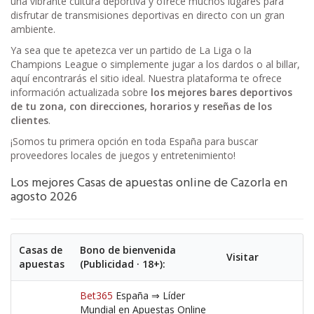
una vibrante cultura deportiva y ofrece muchos lugares para
disfrutar de transmisiones deportivas en directo con un gran
ambiente.
Ya sea que te apetezca ver un partido de La Liga o la
Champions League o simplemente jugar a los dardos o al billar,
aquí encontrarás el sitio ideal. Nuestra plataforma te ofrece
información actualizada sobre
los mejores bares deportivos
de tu zona, con direcciones, horarios y reseñas de los
clientes
.
¡Somos tu primera opción en toda España para buscar
proveedores locales de juegos y entretenimiento!
Los mejores Casas de apuestas online de Cazorla en
agosto 2026
Casas de
Bono de bienvenida
Visitar
apuestas
(Publicidad · 18+):
Bet365
España ⇒ Líder
Mundial en Apuestas Online