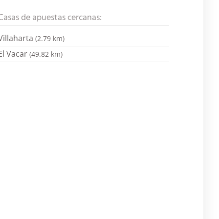
Casas de apuestas cercanas:
Villaharta
(2.79 km)
El Vacar
(49.82 km)