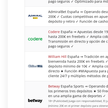
pago seguros ✓ Optimizado para móv
AdmiralBet España ⇒ Operando desd
200€ ✓ Cuotas competitivas en apues
depósito y retiro ✓ Función de cash
Codere
España ⇒ Apuestas desde 19
hasta 200€ en freebets ✓ Amplia cob
Transmisión en directo y opción de 
pago seguros ✓
William Hill
España ⇒ Tradición en a
bienvenida hasta 200€ en freebets ✓
depósito mínimo de 10€ ✓ Amplia co
directo ★ Función #MiApuesta para p
cliente 24/7 y múltiples métodos de
Betway
España Sports ⇒ Operando de
los primeros tres depósitos ★ 50 Fre
en una amplia gama de deportes ✓
18+ (Publicidad) Juega con responsabilidad, El 
(mínimo 20€ en el primer depósito para obtener