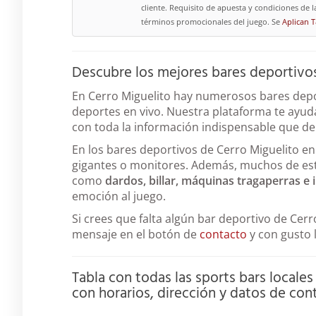
cliente. Requisito de apuesta y condiciones de l
términos promocionales del juego. Se
Aplican 
Descubre los mejores bares deportivo
En Cerro Miguelito hay numerosos bares depo
deportes en vivo. Nuestra plataforma te ayud
con toda la información indispensable que de
En los bares deportivos de Cerro Miguelito e
gigantes o monitores. Además, muchos de est
como
dardos, billar, máquinas tragaperras e 
emoción al juego.
Si crees que falta algún bar deportivo de Cerr
mensaje en el botón de
contacto
y con gusto 
Tabla con todas las sports bars locale
con horarios, dirección y datos de con