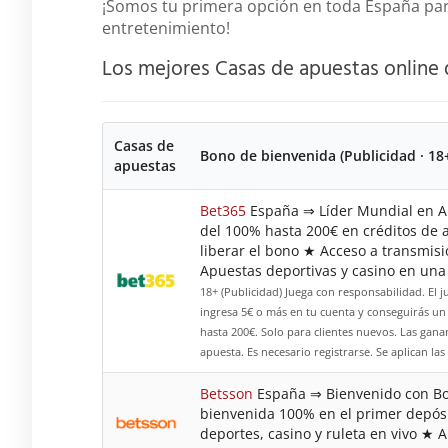
¡Somos tu primera opción en toda España par
entretenimiento!
Los mejores Casas de apuestas online 
Casas de
Bono de bienvenida (Publicidad · 18+
apuestas
Bet365
España ⇒ Líder Mundial en A
del 100% hasta 200€ en créditos de
liberar el bono ★ Acceso a transmisi
Apuestas deportivas y casino en una
18+ (Publicidad) Juega con responsabilidad. El 
ingresa 5€ o más en tu cuenta y conseguirás un
hasta 200€. Solo para clientes nuevos. Las gana
apuesta. Es necesario registrarse. Se aplican la
Betsson
España ⇒ Bienvenido con Bo
bienvenida 100% en el primer depósi
deportes, casino y ruleta en vivo ★ 