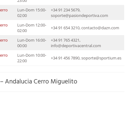
23:00
erro
Lun-Dom 15:00-
+34 91 234 5679,
02:00
soporte@pasiondeportiva.com
erro
Lun-Dom 12:00-
+34 91 654 3210, contacto@dazn.com
02:00
erro
Lun-Dom 16:00-
+34 91 765 4321,
00:00
info@deportivacentral.com
erro
Lun-Dom 10:00-
+34 91 456 7890, soporte@sportium.es
22:00
– Andalucia Cerro Miguelito