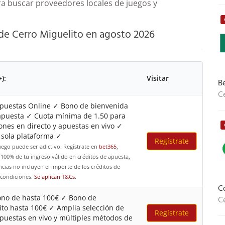
a buscar proveedores locales de juegos y
de Cerro Miguelito en agosto 2026
):
Visitar
B
C
puestas Online ✓ Bono de bienvenida
 apuesta ✓ Cuota mínima de 1.50 para
ones en directo y apuestas en vivo ✓
 sola plataforma ✓
Regístrate
juego puede ser adictivo. Regístrate en
bet365
,
 100% de tu ingreso válido en créditos de apuesta,
ncias no incluyen el importe de los créditos de
s condiciones.
Se aplican T&Cs
.
C
no de hasta 100€ ✓ Bono de
C
to hasta 100€ ✓ Amplia selección de
Regístrate
Apuestas en vivo y múltiples métodos de