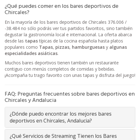
¿Qué puedes comer en los bares deportivos de
Chircales?
En la mayoría de los bares deportivos de Chircales 376.006 /
-38.484 no sólo podrás ver tus partidos favoritos, sino también
degustar la gastronomía local e internacional. La oferta abarca
desde las
tapas
típicas de la cocina española hasta platos
populares como
Tapas
,
pizzas
,
hamburguesas
y
algunas
especialidades asiáticas
.
Muchos bares deportivos tienen también un restaurante
contiguo con menús completos de comidas y bebidas.
¡Acompaña tu trago favorito con unas tapas y disfruta del juego!
FAQ: Preguntas frecuentes sobre bares deportivos en
Chircales y Andalucia
¿Dónde puedo encontrar los mejores bares
deportivos en Chircales, Andalucia?
¿Qué Servicios de Streaming Tienen los Bares