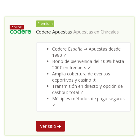
Premium
online
Codere Apuestas
Apuestas en
Chircales
Codere España ⇒ Apuestas desde
1980 ✓
Bono de bienvenida del 100% hasta
200€ en freebets ✓
Amplia cobertura de eventos
deportivos y casino ★
Transmisión en directo y opción de
cashout total ✓
Múltiples métodos de pago seguros
✓
Ver sitio