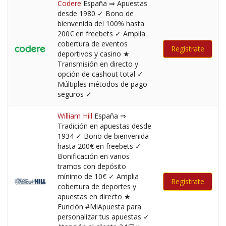
Codere
España ⇒ Apuestas
desde 1980 ✓ Bono de
bienvenida del 100% hasta
200€ en freebets ✓ Amplia
cobertura de eventos
Regístrate
deportivos y casino ★
Transmisión en directo y
opción de cashout total ✓
Múltiples métodos de pago
seguros ✓
William Hill
España ⇒
Tradición en apuestas desde
1934 ✓ Bono de bienvenida
hasta 200€ en freebets ✓
Bonificación en varios
tramos con depósito
mínimo de 10€ ✓ Amplia
Regístrate
cobertura de deportes y
apuestas en directo ★
Función #MiApuesta para
personalizar tus apuestas ✓