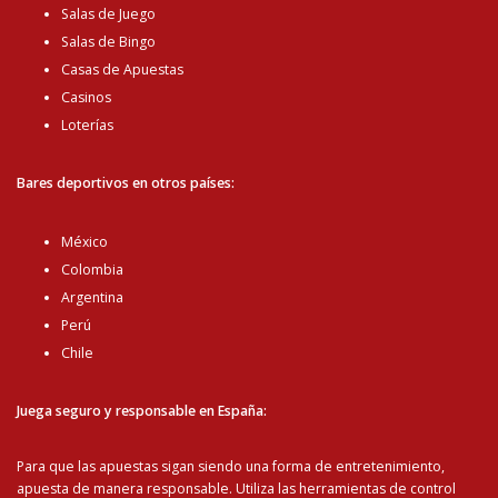
Salas de Juego
Salas de Bingo
Casas de Apuestas
Casinos
Loterías
Bares deportivos en otros países:
México
Colombia
Argentina
Perú
Chile
Juega seguro y responsable en España:
Para que las apuestas sigan siendo una forma de entretenimiento,
apuesta de manera responsable. Utiliza las herramientas de control