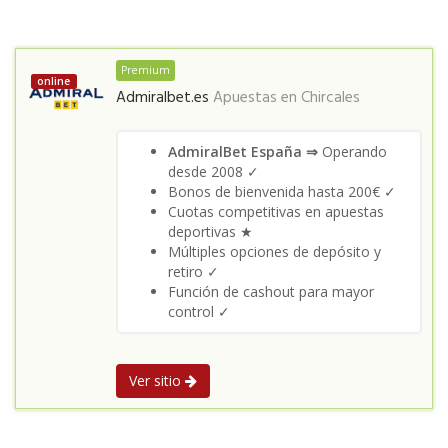
Premium
online
Admiralbet.es
Apuestas en
Chircales
AdmiralBet España ⇒
Operando
desde 2008 ✓
Bonos de bienvenida hasta 200€ ✓
Cuotas competitivas en apuestas
deportivas ★
Múltiples opciones de depósito y
retiro ✓
Función de cashout para mayor
control ✓
Ver sitio