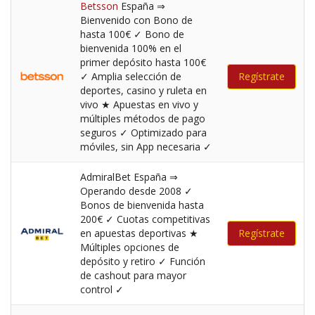
Betsson
España ⇒
Bienvenido con Bono de
hasta 100€ ✓ Bono de
bienvenida 100% en el
primer depósito hasta 100€
✓ Amplia selección de
Regístrate
deportes, casino y ruleta en
vivo ★ Apuestas en vivo y
múltiples métodos de pago
seguros ✓ Optimizado para
móviles, sin App necesaria ✓
AdmiralBet España ⇒
Operando desde 2008 ✓
Bonos de bienvenida hasta
200€ ✓ Cuotas competitivas
en apuestas deportivas ★
Regístrate
Múltiples opciones de
depósito y retiro ✓ Función
de cashout para mayor
control ✓