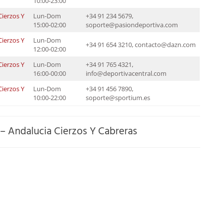
10:00-23:00
Cierzos Y
Lun-Dom
+34 91 234 5679,
15:00-02:00
soporte@pasiondeportiva.com
Cierzos Y
Lun-Dom
+34 91 654 3210, contacto@dazn.com
12:00-02:00
Cierzos Y
Lun-Dom
+34 91 765 4321,
16:00-00:00
info@deportivacentral.com
Cierzos Y
Lun-Dom
+34 91 456 7890,
10:00-22:00
soporte@sportium.es
– Andalucia Cierzos Y Cabreras