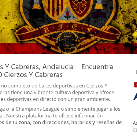
os Y Cabreras, Andalucia – Encuentra
0 Cierzos Y Cabreras
torio completo de bares deportivos en Cierzos Y
eras tiene una vibrante cultura deportiva y ofrece
es deportivas en directo con un gran ambiente.
Liga o la Champions League o simplemente jugar a los
deal. Nuestra plataforma te ofrece información
s de tu zona, con direcciones, horarios y reseñas de
A
C