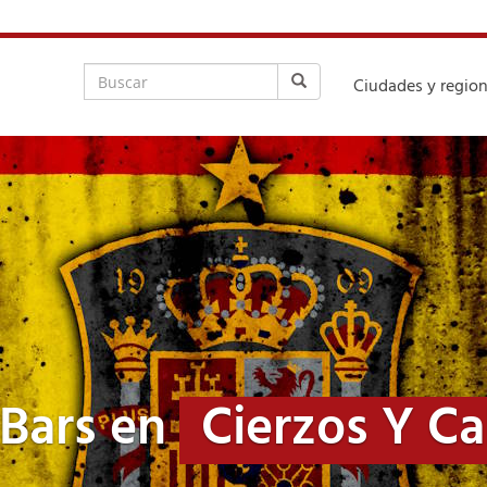
Ciudades y regio
 Bars en
Cierzos Y Ca