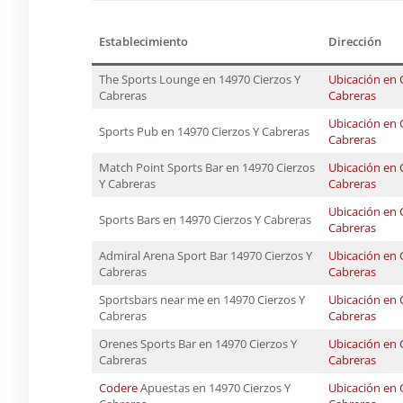
Establecimiento
Dirección
The Sports Lounge en 14970 Cierzos Y
Ubicación en 
Cabreras
Cabreras
Ubicación en 
Sports Pub en 14970 Cierzos Y Cabreras
Cabreras
Match Point Sports Bar en 14970 Cierzos
Ubicación en 
Y Cabreras
Cabreras
Ubicación en 
Sports Bars en 14970 Cierzos Y Cabreras
Cabreras
Admiral Arena Sport Bar 14970 Cierzos Y
Ubicación en 
Cabreras
Cabreras
Sportsbars near me en 14970 Cierzos Y
Ubicación en 
Cabreras
Cabreras
Orenes Sports Bar en 14970 Cierzos Y
Ubicación en 
Cabreras
Cabreras
Codere
Apuestas en 14970 Cierzos Y
Ubicación en 