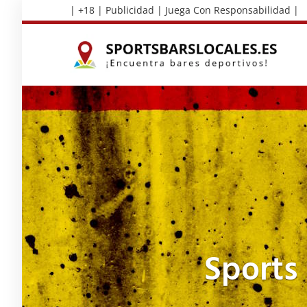
Skip
| +18 | Publicidad | Juega Con Responsabilidad |
to
main
content
Sports