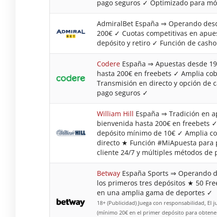
pago seguros ✓ Optimizado para móv
AdmiralBet España ⇒ Operando desd
200€ ✓ Cuotas competitivas en apues
depósito y retiro ✓ Función de cash
Codere
España ⇒ Apuestas desde 19
hasta 200€ en freebets ✓ Amplia cob
Transmisión en directo y opción de 
pago seguros ✓
William Hill
España ⇒ Tradición en a
bienvenida hasta 200€ en freebets ✓
depósito mínimo de 10€ ✓ Amplia co
directo ★ Función #MiApuesta para p
cliente 24/7 y múltiples métodos de
Betway
España Sports ⇒ Operando de
los primeros tres depósitos ★ 50 Fre
en una amplia gama de deportes ✓
18+ (Publicidad) Juega con responsabilidad, El 
(mínimo 20€ en el primer depósito para obtener