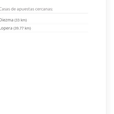
Casas de apuestas cercanas:
Diezma
(33 km)
Lopera
(39.77 km)