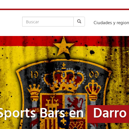
Ciudades y regio
Sports Bars en
Darro