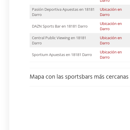
Darro
Pasión Deportiva Apuestas en 18181
Ubicación en
Darro
Darro
Ubicación en
DAZN Sports Bar en 18181 Darro
Darro
Central Public Viewing en 18181
Ubicación en
Darro
Darro
Ubicación en
Sportium Apuestas en 18181 Darro
Darro
Mapa con las sportsbars más cercanas