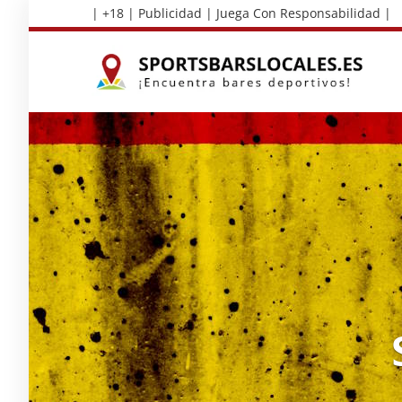
Skip
| +18 | Publicidad | Juega Con Responsabilidad |
to
main
content