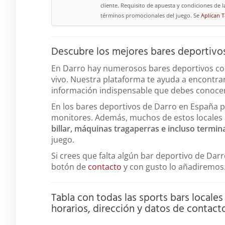
cliente. Requisito de apuesta y condiciones de l
términos promocionales del juego. Se
Aplican 
Descubre los mejores bares deportivo
En Darro hay numerosos bares deportivos con
vivo. Nuestra plataforma te ayuda a encontrar
información indispensable que debes conocer 
En los bares deportivos de Darro en España p
monitores. Además, muchos de estos locales
billar, máquinas tragaperras e incluso termin
juego.
Si crees que falta algún bar deportivo de Dar
botón de
contacto
y con gusto lo añadiremos
Tabla con todas las sports bars locale
horarios, dirección y datos de contact