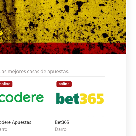
Las mejores casas de apuestas:
online
online
odere Apuestas
Bet365
arro
Darro