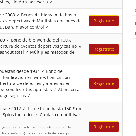
iles, sin App necesaria ✓
e 2008 ✓ Bonos de bienvenida hasta
tas deportivas ★ Múltiples opciones de
Regístrate
out para mayor control ✓
80 ✓ Bono de bienvenida del 100%
ertura de eventos deportivos y casino ★
Regístrate
cashout total ✓ Múltiples métodos de
puestas desde 1934 ✓ Bono de
 Bonificación en varios tramos con
bertura de deportes y apuestas en
Regístrate
ersonalizar tus apuestas ✓ Atención al
 pago seguros ✓
sde 2012 ✓ Triple bono hasta 150 € en
e Spins incluidos ✓ Cuotas competitivas
Regístrate
juego puede ser adictivo. Depósito mínimo: 1€
 los Free Spins). Una sola oferta de bono por