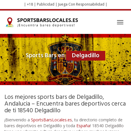
Skip
| +18 | Publicidad | Juega Con Responsabilidad |
to
main
content
Toggl
navig
Sports Bars en
Delgadillo
Los mejores sports bars de Delgadillo,
Andalucia – Encuentra bares deportivos cerca
de ti 18540 Delgadillo
¡Bienvenido a
SportsBarsLocales.es
, tu directorio completo de
bares deportivos en Delgadillo y toda
España
! 18540 Delgadillo