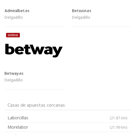
Admiralbet.es
Betsson.es
Delgadillo
Delgadillo
online
Betway.es
Delgadillo
Casas de apuestas cercanas:
Laborcillas
(21.87 km)
Morelabor
(21.99 km)