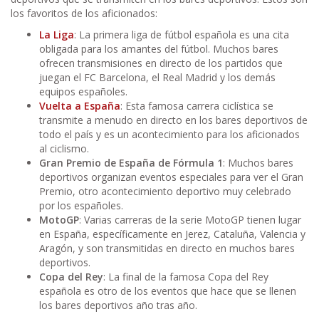
los favoritos de los aficionados:
La Liga
: La primera liga de fútbol española es una cita
obligada para los amantes del fútbol. Muchos bares
ofrecen transmisiones en directo de los partidos que
juegan el FC Barcelona, el Real Madrid y los demás
equipos españoles.
Vuelta a España
: Esta famosa carrera ciclística se
transmite a menudo en directo en los bares deportivos de
todo el país y es un acontecimiento para los aficionados
al ciclismo.
Gran Premio de España de Fórmula 1
: Muchos bares
deportivos organizan eventos especiales para ver el Gran
Premio, otro acontecimiento deportivo muy celebrado
por los españoles.
MotoGP
: Varias carreras de la serie MotoGP tienen lugar
en España, específicamente en Jerez, Cataluña, Valencia y
Aragón, y son transmitidas en directo en muchos bares
deportivos.
Copa del Rey
: La final de la famosa Copa del Rey
española es otro de los eventos que hace que se llenen
los bares deportivos año tras año.