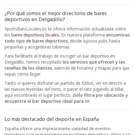
¿Por qué somos el mejor directorio de bares
deportivos en Delgadillo?
SportsBarsLocales.es te ofrece información actualizada sobre
los
bares deportivos locales
. En nuestra plataforma
encuentras
todo tipo de bares deportivos
, desde lujosos pubs hasta
pequeñas y acogedoras tabernas.
Para facilitarte el trabajo de escoger un bar deportivo en
Delgadillo, hemos recopilado
los servicios que ofrecen y las
reseñas de los clientes
, además de horarios y mapas para que
sepas cómo llegar.
Tanto si quieres disfrutar un partido de fútbol, ver en directo a
las nuevas leyendas del tenis, o pasar el rato jugando al billar,
aquí encontrarás el lugar perfecto.
¡Sólo filtra por ubicación y
encuentra el bar deportivo ideal para ti!
Lo más destacado del deporte en España
España ofrece una impresionante variedad de eventos
deportivos que se transmiten en los bares deportivos. Estos son