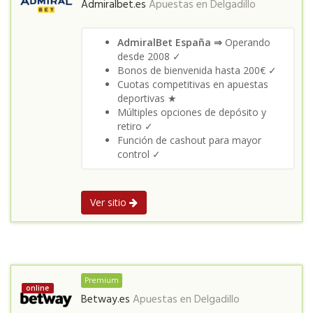
Admiralbet.es
Apuestas en
Delgadillo
AdmiralBet España ⇒
Operando
desde 2008 ✓
Bonos de bienvenida hasta 200€ ✓
Cuotas competitivas en apuestas
deportivas ★
Múltiples opciones de depósito y
retiro ✓
Función de cashout para mayor
control ✓
Ver sitio
Premium
online
Betway.es
Apuestas en
Delgadillo