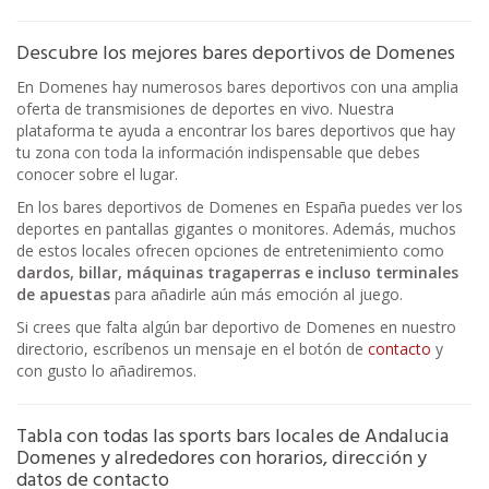
Descubre los mejores bares deportivos de Domenes
En Domenes hay numerosos bares deportivos con una amplia
oferta de transmisiones de deportes en vivo. Nuestra
plataforma te ayuda a encontrar los bares deportivos que hay
tu zona con toda la información indispensable que debes
conocer sobre el lugar.
En los bares deportivos de Domenes en España puedes ver los
deportes en pantallas gigantes o monitores. Además, muchos
de estos locales ofrecen opciones de entretenimiento como
dardos, billar, máquinas tragaperras e incluso terminales
de apuestas
para añadirle aún más emoción al juego.
Si crees que falta algún bar deportivo de Domenes en nuestro
directorio, escríbenos un mensaje en el botón de
contacto
y
con gusto lo añadiremos.
Tabla con todas las sports bars locales de Andalucia
Domenes y alrededores con horarios, dirección y
datos de contacto