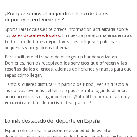
¿Por qué somos el mejor directorio de bares
deportivos en Domenes?
SportsBarsLocales.es te ofrece información actualizada sobre
los
bares deportivos locales
. En nuestra plataforma
encuentras
todo tipo de bares deportivos
, desde lujosos pubs hasta
pequeñas y acogedoras tabernas.
Para facilitarte el trabajo de escoger un bar deportivo en
Domenes, hemos recopilado
los servicios que ofrecen y las
reseñas de los clientes
, además de horarios y mapas para que
sepas cómo llegar.
Tanto si quieres disfrutar un partido de fútbol, ver en directo a
las nuevas leyendas del tenis, o pasar el rato jugando al billar,
aquí encontrarás el lugar perfecto.
¡Sólo filtra por ubicación y
encuentra el bar deportivo ideal para ti!
Lo más destacado del deporte en España
España ofrece una impresionante variedad de eventos
deportivos que se transmiten en los bares deportivos. Estos son