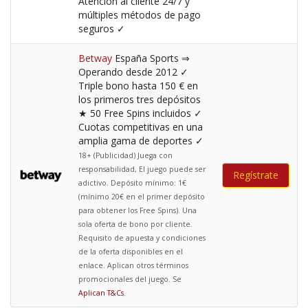
Atención al cliente 24/7 y
múltiples métodos de pago
seguros ✓
Betway
España Sports ⇒
Operando desde 2012 ✓
Triple bono hasta 150 € en
los primeros tres depósitos
★ 50 Free Spins incluidos ✓
Cuotas competitivas en una
amplia gama de deportes ✓
18+ (Publicidad) Juega con
responsabilidad, El juego puede ser
Regístrate
adictivo. Depósito mínimo: 1€
(mínimo 20€ en el primer depósito
para obtener los Free Spins). Una
sola oferta de bono por cliente.
Requisito de apuesta y condiciones
de la oferta disponibles en el
enlace. Aplican otros términos
promocionales del juego. Se
Aplican T&Cs
.