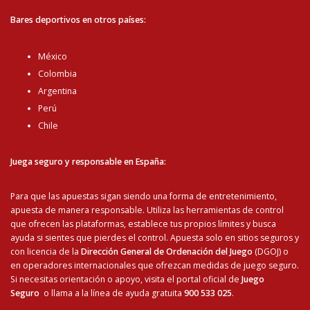
Bares deportivos en otros países:
México
Colombia
Argentina
Perú
Chile
Juega seguro y responsable en España:
Para que las apuestas sigan siendo una forma de entretenimiento,
apuesta de manera responsable. Utiliza las herramientas de control
que ofrecen las plataformas, establece tus propios límites y busca
ayuda si sientes que pierdes el control. Apuesta solo en sitios seguros y
con licencia de la
Dirección General de Ordenación del Juego
(DGOJ) o
en operadores internacionales que ofrezcan medidas de juego seguro.
Si necesitas orientación o apoyo, visita el portal oficial de
Juego
Seguro
o llama a la línea de ayuda gratuita
900 533 025
.