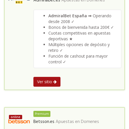
Admiralbet.es
Apuestas en
Domenes
AdmiralBet España ⇒
Operando
desde 2008 ✓
Bonos de bienvenida hasta 200€ ✓
Cuotas competitivas en apuestas
deportivas ★
Múltiples opciones de depósito y
retiro ✓
Función de cashout para mayor
control ✓
Ver sitio
Premium
online
Betsson.es
Apuestas en
Domenes