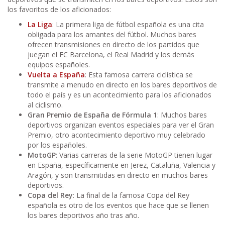
los favoritos de los aficionados:
La Liga
: La primera liga de fútbol española es una cita
obligada para los amantes del fútbol. Muchos bares
ofrecen transmisiones en directo de los partidos que
juegan el FC Barcelona, el Real Madrid y los demás
equipos españoles.
Vuelta a España
: Esta famosa carrera ciclística se
transmite a menudo en directo en los bares deportivos de
todo el país y es un acontecimiento para los aficionados
al ciclismo.
Gran Premio de España de Fórmula 1
: Muchos bares
deportivos organizan eventos especiales para ver el Gran
Premio, otro acontecimiento deportivo muy celebrado
por los españoles.
MotoGP
: Varias carreras de la serie MotoGP tienen lugar
en España, específicamente en Jerez, Cataluña, Valencia y
Aragón, y son transmitidas en directo en muchos bares
deportivos.
Copa del Rey
: La final de la famosa Copa del Rey
española es otro de los eventos que hace que se llenen
los bares deportivos año tras año.