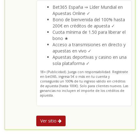
Bet365 España ⇒ Líder Mundial en
Apuestas Online ✓
Bono de bienvenida del 100% hasta
200€ en créditos de apuesta ✓
Cuota mínima de 1.50 para liberar el
bono ★
Acceso a transmisiones en directo y
apuestas en vivo ✓
Apuestas deportivas y casino en una
sola plataforma ✓
18+ (Publicidad). Juega con responsabilidad. Regístrate
en bet365, ingresa 5€ o más en tu cuenta y
conseguirás un 100% de tu ingreso válido en créditos
de apuesta (hasta 100€). Solo para clientes nuevos. Las
ganancias no incluyen el importe de los créditos de
apuesta.
Ver sitio