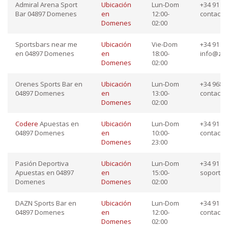
Admiral Arena Sport
Ubicación
Lun-Dom
+34 91 12
Bar 04897 Domenes
en
12:00-
contacto
Domenes
02:00
Sportsbars near me
Ubicación
Vie-Dom
+34 91 87
en 04897 Domenes
en
18:00-
info@zo
Domenes
02:00
Orenes Sports Bar en
Ubicación
Lun-Dom
+34 968 1
04897 Domenes
en
13:00-
contact
Domenes
02:00
Codere
Apuestas en
Ubicación
Lun-Dom
+34 91 23
04897 Domenes
en
10:00-
contact
Domenes
23:00
Pasión Deportiva
Ubicación
Lun-Dom
+34 91 23
Apuestas en 04897
en
15:00-
soporte
Domenes
Domenes
02:00
DAZN Sports Bar en
Ubicación
Lun-Dom
+34 91 65
04897 Domenes
en
12:00-
contact
Domenes
02:00