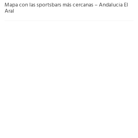
Mapa con las sportsbars más cercanas – Andalucia El
Aral