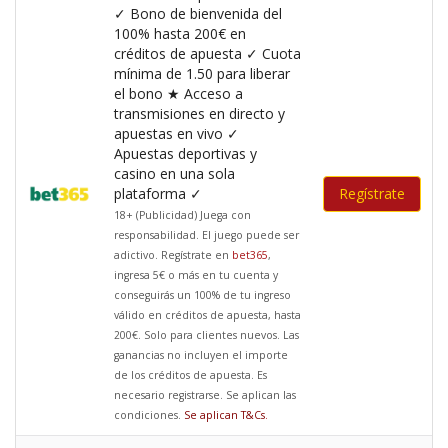
✓ Bono de bienvenida del
100% hasta 200€ en
créditos de apuesta ✓ Cuota
mínima de 1.50 para liberar
el bono ★ Acceso a
transmisiones en directo y
apuestas en vivo ✓
Apuestas deportivas y
casino en una sola
plataforma ✓
Regístrate
18+ (Publicidad) Juega con
responsabilidad. El juego puede ser
adictivo. Regístrate en
bet365
,
ingresa 5€ o más en tu cuenta y
conseguirás un 100% de tu ingreso
válido en créditos de apuesta, hasta
200€. Solo para clientes nuevos. Las
ganancias no incluyen el importe
de los créditos de apuesta. Es
necesario registrarse. Se aplican las
condiciones.
Se aplican T&Cs
.