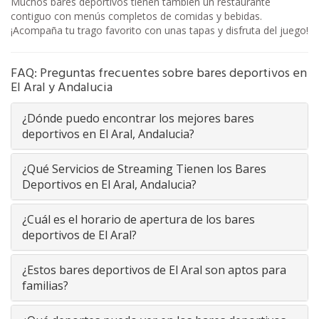
Muchos bares deportivos tienen también un restaurante
contiguo con menús completos de comidas y bebidas.
¡Acompaña tu trago favorito con unas tapas y disfruta del juego!
FAQ: Preguntas frecuentes sobre bares deportivos en
El Aral y Andalucia
¿Dónde puedo encontrar los mejores bares
deportivos en El Aral, Andalucia?
¿Qué Servicios de Streaming Tienen los Bares
Deportivos en El Aral, Andalucia?
¿Cuál es el horario de apertura de los bares
deportivos de El Aral?
¿Estos bares deportivos de El Aral son aptos para
familias?