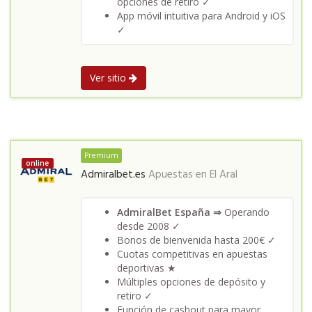
opciones de retiro ✓
App móvil intuitiva para Android y iOS
✓
Ver sitio
Premium
online
Admiralbet.es
Apuestas en
El Aral
AdmiralBet España ⇒
Operando
desde 2008 ✓
Bonos de bienvenida hasta 200€ ✓
Cuotas competitivas en apuestas
deportivas ★
Múltiples opciones de depósito y
retiro ✓
Función de cashout para mayor