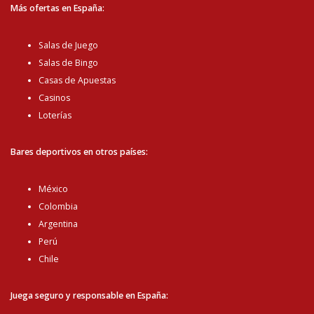
Más ofertas en España:
Salas de Juego
Salas de Bingo
Casas de Apuestas
Casinos
Loterías
Bares deportivos en otros países:
México
Colombia
Argentina
Perú
Chile
Juega seguro y responsable en España: