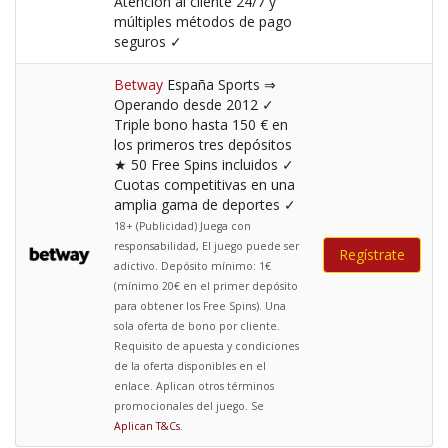
Atención al cliente 24/7 y
múltiples métodos de pago
seguros ✓
Betway
España Sports ⇒
Operando desde 2012 ✓
Triple bono hasta 150 € en
los primeros tres depósitos
★ 50 Free Spins incluidos ✓
Cuotas competitivas en una
amplia gama de deportes ✓
18+ (Publicidad) Juega con
responsabilidad, El juego puede ser
Regístrate
adictivo. Depósito mínimo: 1€
(mínimo 20€ en el primer depósito
para obtener los Free Spins). Una
sola oferta de bono por cliente.
Requisito de apuesta y condiciones
de la oferta disponibles en el
enlace. Aplican otros términos
promocionales del juego. Se
Aplican T&Cs
.