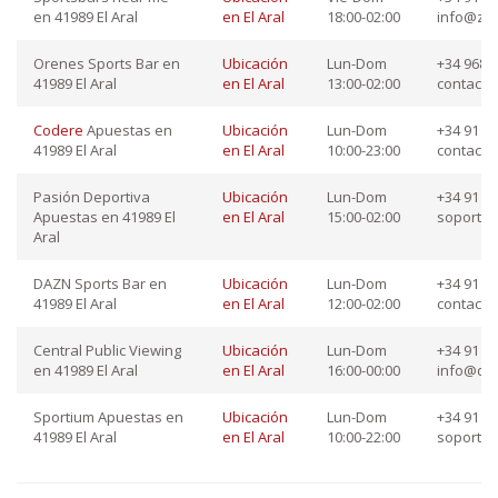
en 41989 El Aral
en El Aral
18:00-02:00
info@zo
Orenes Sports Bar en
Ubicación
Lun-Dom
+34 968 1
41989 El Aral
en El Aral
13:00-02:00
contact
Codere
Apuestas en
Ubicación
Lun-Dom
+34 91 23
41989 El Aral
en El Aral
10:00-23:00
contact
Pasión Deportiva
Ubicación
Lun-Dom
+34 91 23
Apuestas en 41989 El
en El Aral
15:00-02:00
soporte
Aral
DAZN Sports Bar en
Ubicación
Lun-Dom
+34 91 65
41989 El Aral
en El Aral
12:00-02:00
contact
Central Public Viewing
Ubicación
Lun-Dom
+34 91 76
en 41989 El Aral
en El Aral
16:00-00:00
info@dep
Sportium Apuestas en
Ubicación
Lun-Dom
+34 91 45
41989 El Aral
en El Aral
10:00-22:00
soporte