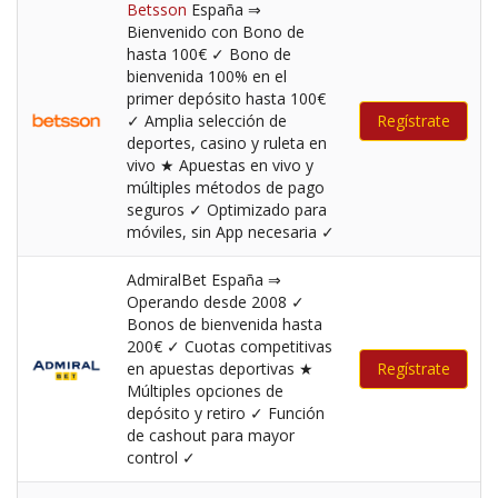
Betsson
España ⇒
Bienvenido con Bono de
hasta 100€ ✓ Bono de
bienvenida 100% en el
primer depósito hasta 100€
✓ Amplia selección de
Regístrate
deportes, casino y ruleta en
vivo ★ Apuestas en vivo y
múltiples métodos de pago
seguros ✓ Optimizado para
móviles, sin App necesaria ✓
AdmiralBet España ⇒
Operando desde 2008 ✓
Bonos de bienvenida hasta
200€ ✓ Cuotas competitivas
en apuestas deportivas ★
Regístrate
Múltiples opciones de
depósito y retiro ✓ Función
de cashout para mayor
control ✓