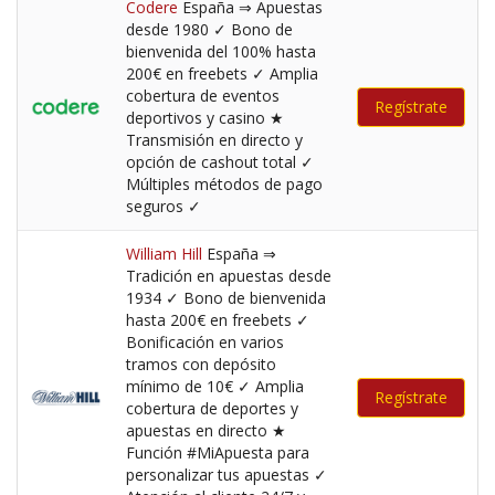
Codere
España ⇒ Apuestas
desde 1980 ✓ Bono de
bienvenida del 100% hasta
200€ en freebets ✓ Amplia
cobertura de eventos
Regístrate
deportivos y casino ★
Transmisión en directo y
opción de cashout total ✓
Múltiples métodos de pago
seguros ✓
William Hill
España ⇒
Tradición en apuestas desde
1934 ✓ Bono de bienvenida
hasta 200€ en freebets ✓
Bonificación en varios
tramos con depósito
mínimo de 10€ ✓ Amplia
Regístrate
cobertura de deportes y
apuestas en directo ★
Función #MiApuesta para
personalizar tus apuestas ✓