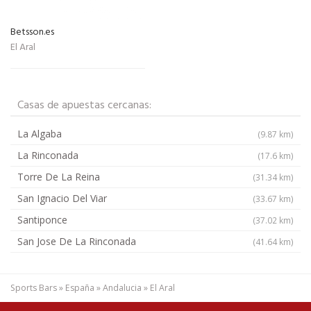
Betsson.es
El Aral
Casas de apuestas cercanas:
La Algaba
(9.87 km)
La Rinconada
(17.6 km)
Torre De La Reina
(31.34 km)
San Ignacio Del Viar
(33.67 km)
Santiponce
(37.02 km)
San Jose De La Rinconada
(41.64 km)
Sports Bars
»
España
»
Andalucia
»
El Aral