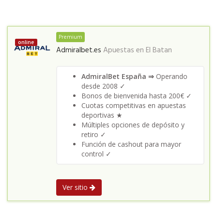
Premium
online
Admiralbet.es
Apuestas en
El Batan
AdmiralBet España ⇒
Operando
desde 2008 ✓
Bonos de bienvenida hasta 200€ ✓
Cuotas competitivas en apuestas
deportivas ★
Múltiples opciones de depósito y
retiro ✓
Función de cashout para mayor
control ✓
Ver sitio