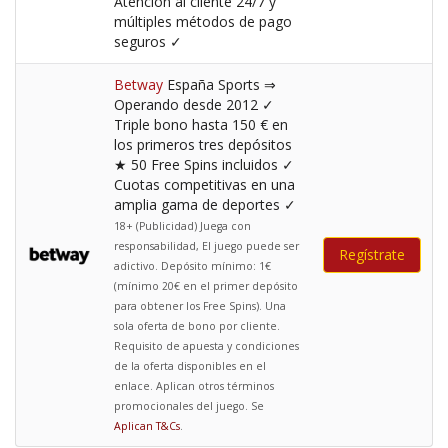
Atención al cliente 24/7 y
múltiples métodos de pago
seguros ✓
Betway
España Sports ⇒
Operando desde 2012 ✓
Triple bono hasta 150 € en
los primeros tres depósitos
★ 50 Free Spins incluidos ✓
Cuotas competitivas en una
amplia gama de deportes ✓
18+ (Publicidad) Juega con
responsabilidad, El juego puede ser
Regístrate
adictivo. Depósito mínimo: 1€
(mínimo 20€ en el primer depósito
para obtener los Free Spins). Una
sola oferta de bono por cliente.
Requisito de apuesta y condiciones
de la oferta disponibles en el
enlace. Aplican otros términos
promocionales del juego. Se
Aplican T&Cs
.