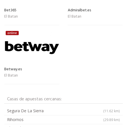
Bet365
Admiralbet.es
El Batan
El Batan
online
Betway.es
El Batan
Casas de apuestas cercanas:
Segura De La Sierra
(11.62 km)
Rihornos
(29.89 km)