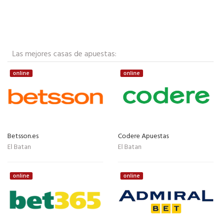
Las mejores casas de apuestas:
online
online
Betsson.es
Codere Apuestas
El Batan
El Batan
online
online