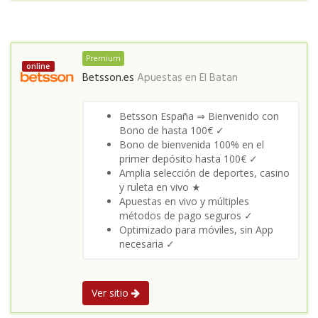
Premium
online
Betsson.es
Apuestas en
El Batan
Betsson España ⇒ Bienvenido con
Bono de hasta 100€ ✓
Bono de bienvenida 100% en el
primer depósito hasta 100€ ✓
Amplia selección de deportes, casino
y ruleta en vivo ★
Apuestas en vivo y múltiples
métodos de pago seguros ✓
Optimizado para móviles, sin App
necesaria ✓
Ver sitio