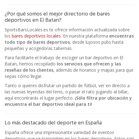
¿Por qué somos el mejor directorio de bares
deportivos en El Batan?
SportsBarsLocales.es te ofrece información actualizada sobre
los
bares deportivos locales
. En nuestra plataforma
encuentras
todo tipo de bares deportivos
, desde lujosos pubs hasta
pequeñas y acogedoras tabernas.
Para facilitarte el trabajo de escoger un bar deportivo en El
Batan, hemos recopilado
los servicios que ofrecen y las
reseñas de los clientes
, además de horarios y mapas para que
sepas cómo llegar.
Tanto si quieres disfrutar un partido de fútbol, ver en directo a
las nuevas leyendas del tenis, o pasar el rato jugando al billar,
aquí encontrarás el lugar perfecto.
¡Sólo filtra por ubicación y
encuentra el bar deportivo ideal para ti!
Lo más destacado del deporte en España
España ofrece una impresionante variedad de eventos
deportivos que se transmiten en los bares deportivos. Estos son