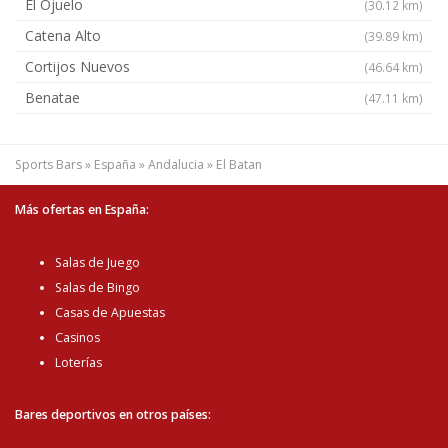
El Ojuelo
(30.12 km)
Catena Alto
(39.89 km)
Cortijos Nuevos
(46.64 km)
Benatae
(47.11 km)
Sports Bars
»
España
»
Andalucia
»
El Batan
Más ofertas en España:
Salas de Juego
Salas de Bingo
Casas de Apuestas
Casinos
Loterías
Bares deportivos en otros países: