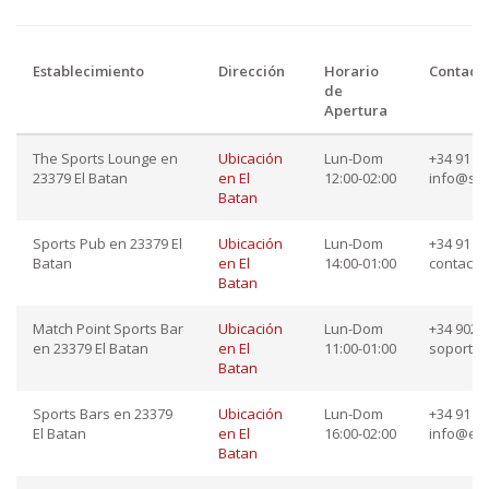
Establecimiento
Dirección
Horario
Contact
de
Apertura
The Sports Lounge en
Ubicación
Lun-Dom
+34 91 87
23379 El Batan
en El
12:00-02:00
info@sp
Batan
Sports Pub en 23379 El
Ubicación
Lun-Dom
+34 91 34
Batan
en El
14:00-01:00
contact
Batan
Match Point Sports Bar
Ubicación
Lun-Dom
+34 902 4
en 23379 El Batan
en El
11:00-01:00
soporte
Batan
Sports Bars en 23379
Ubicación
Lun-Dom
+34 91 78
El Batan
en El
16:00-02:00
info@ele
Batan