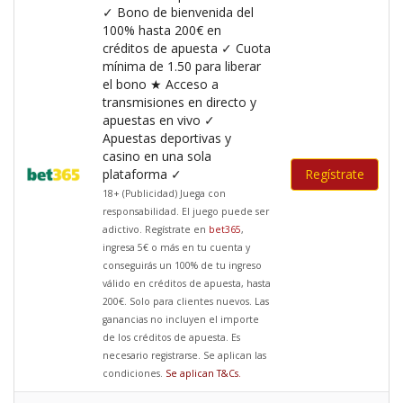
✓ Bono de bienvenida del
100% hasta 200€ en
créditos de apuesta ✓ Cuota
mínima de 1.50 para liberar
el bono ★ Acceso a
transmisiones en directo y
apuestas en vivo ✓
Apuestas deportivas y
casino en una sola
plataforma ✓
Regístrate
18+ (Publicidad) Juega con
responsabilidad. El juego puede ser
adictivo. Regístrate en
bet365
,
ingresa 5€ o más en tu cuenta y
conseguirás un 100% de tu ingreso
válido en créditos de apuesta, hasta
200€. Solo para clientes nuevos. Las
ganancias no incluyen el importe
de los créditos de apuesta. Es
necesario registrarse. Se aplican las
condiciones.
Se aplican T&Cs
.