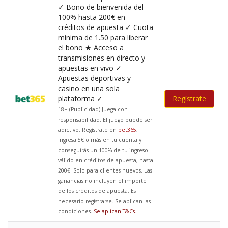
✓ Bono de bienvenida del
100% hasta 200€ en
créditos de apuesta ✓ Cuota
mínima de 1.50 para liberar
el bono ★ Acceso a
transmisiones en directo y
apuestas en vivo ✓
Apuestas deportivas y
casino en una sola
plataforma ✓
Regístrate
18+ (Publicidad) Juega con
responsabilidad. El juego puede ser
adictivo. Regístrate en
bet365
,
ingresa 5€ o más en tu cuenta y
conseguirás un 100% de tu ingreso
válido en créditos de apuesta, hasta
200€. Solo para clientes nuevos. Las
ganancias no incluyen el importe
de los créditos de apuesta. Es
necesario registrarse. Se aplican las
condiciones.
Se aplican T&Cs
.