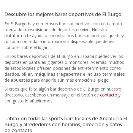
Descubre los mejores bares deportivos de El Burgo
En El Burgo hay numerosos bares deportivos con una amplia
oferta de transmisiones de deportes en vivo. Nuestra
plataforma te ayuda a encontrar los bares deportivos que hay
tu zona con toda la información indispensable que debes
conocer sobre el lugar.
En los bares deportivos de El Burgo en España puedes ver los
deportes en pantallas gigantes o monitores. Además, muchos
de estos locales ofrecen opciones de entretenimiento como
dardos, billar, máquinas tragaperras e incluso terminales
de apuestas
para añadirle aún más emoción al juego.
Si crees que falta algún bar deportivo de El Burgo en nuestro
directorio, escríbenos un mensaje en el botón de
contacto
y
con gusto lo añadiremos.
Tabla con todas las sports bars locales de Andalucia El
Burgo y alrededores con horarios, dirección y datos
de contacto