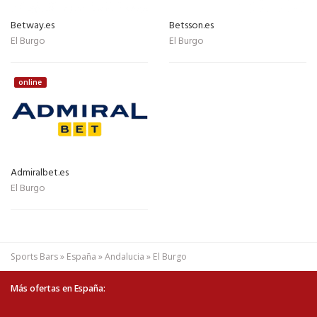
Betway.es
Betsson.es
El Burgo
El Burgo
online
Admiralbet.es
El Burgo
Sports Bars
»
España
»
Andalucia
»
El Burgo
Más ofertas en España: