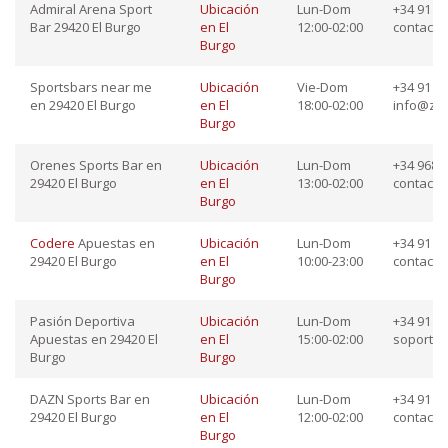
Admiral Arena Sport
Ubicación
Lun-Dom
+34 91 12
Bar 29420 El Burgo
en El
12:00-02:00
contacto
Burgo
Sportsbars near me
Ubicación
Vie-Dom
+34 91 87
en 29420 El Burgo
en El
18:00-02:00
info@zo
Burgo
Orenes Sports Bar en
Ubicación
Lun-Dom
+34 968 1
29420 El Burgo
en El
13:00-02:00
contact
Burgo
Codere
Apuestas en
Ubicación
Lun-Dom
+34 91 23
29420 El Burgo
en El
10:00-23:00
contact
Burgo
Pasión Deportiva
Ubicación
Lun-Dom
+34 91 23
Apuestas en 29420 El
en El
15:00-02:00
soporte
Burgo
Burgo
DAZN Sports Bar en
Ubicación
Lun-Dom
+34 91 65
29420 El Burgo
en El
12:00-02:00
contact
Burgo