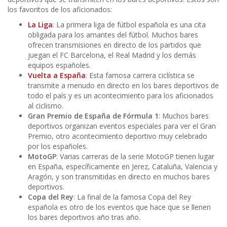
los favoritos de los aficionados:
La Liga
: La primera liga de fútbol española es una cita
obligada para los amantes del fútbol. Muchos bares
ofrecen transmisiones en directo de los partidos que
juegan el FC Barcelona, el Real Madrid y los demás
equipos españoles.
Vuelta a España
: Esta famosa carrera ciclística se
transmite a menudo en directo en los bares deportivos de
todo el país y es un acontecimiento para los aficionados
al ciclismo.
Gran Premio de España de Fórmula 1
: Muchos bares
deportivos organizan eventos especiales para ver el Gran
Premio, otro acontecimiento deportivo muy celebrado
por los españoles.
MotoGP
: Varias carreras de la serie MotoGP tienen lugar
en España, específicamente en Jerez, Cataluña, Valencia y
Aragón, y son transmitidas en directo en muchos bares
deportivos.
Copa del Rey
: La final de la famosa Copa del Rey
española es otro de los eventos que hace que se llenen
los bares deportivos año tras año.