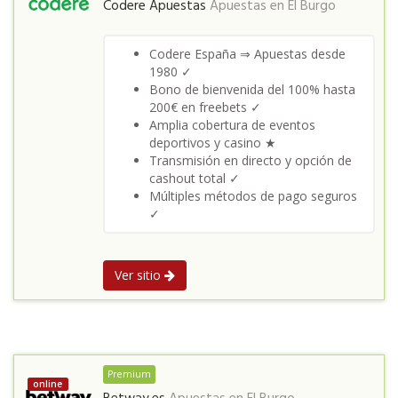
Codere Apuestas
Apuestas en
El Burgo
Codere España ⇒ Apuestas desde
1980 ✓
Bono de bienvenida del 100% hasta
200€ en freebets ✓
Amplia cobertura de eventos
deportivos y casino ★
Transmisión en directo y opción de
cashout total ✓
Múltiples métodos de pago seguros
✓
Ver sitio
Premium
online