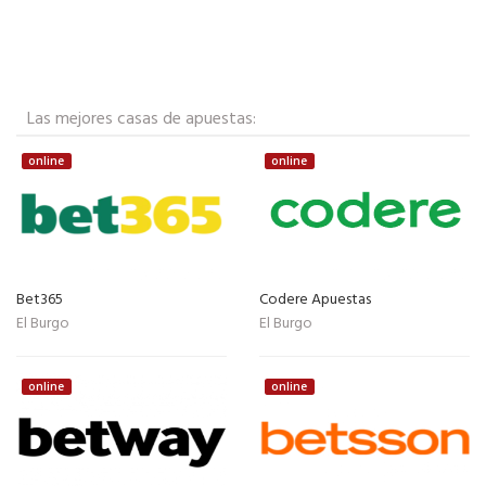
Las mejores casas de apuestas:
online
online
Bet365
Codere Apuestas
El Burgo
El Burgo
online
online