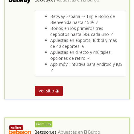
Betway.es
Apuestas en
El Burgo
Betway España ⇒ Triple Bono de
Bienvenida hasta 150€ ✓
Bonos en los primeros tres
depósitos hasta 50€ cada uno ✓
Apuestas en eSports, fútbol y más
de 40 deportes ★
Apuestas en directo y múltiples
opciones de retiro ✓
App móvil intuitiva para Android y iOS
✓
Ver sitio
Premium
online
Betsson.es
Apuestas en
El Burgo