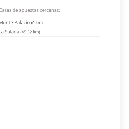
Casas de apuestas cercanas:
Monte-Palacio
(0 km)
La Salada
(45.32 km)