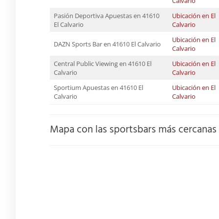
Calvario
Pasión Deportiva Apuestas en 41610
Ubicación en El
El Calvario
Calvario
Ubicación en El
DAZN Sports Bar en 41610 El Calvario
Calvario
Central Public Viewing en 41610 El
Ubicación en El
Calvario
Calvario
Sportium Apuestas en 41610 El
Ubicación en El
Calvario
Calvario
Mapa con las sportsbars más cercanas 