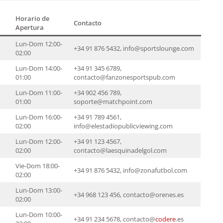
Horario de
Contacto
Apertura
Lun-Dom 12:00-
+34 91 876 5432, info@sportslounge.com
02:00
Lun-Dom 14:00-
+34 91 345 6789,
01:00
contacto@fanzonesportspub.com
Lun-Dom 11:00-
+34 902 456 789,
01:00
soporte@matchpoint.com
Lun-Dom 16:00-
+34 91 789 4561,
02:00
info@elestadiopublicviewing.com
Lun-Dom 12:00-
+34 91 123 4567,
02:00
contacto@laesquinadelgol.com
Vie-Dom 18:00-
+34 91 876 5432, info@zonafutbol.com
02:00
Lun-Dom 13:00-
+34 968 123 456, contacto@orenes.es
02:00
Lun-Dom 10:00-
+34 91 234 5678, contacto@
codere
.es