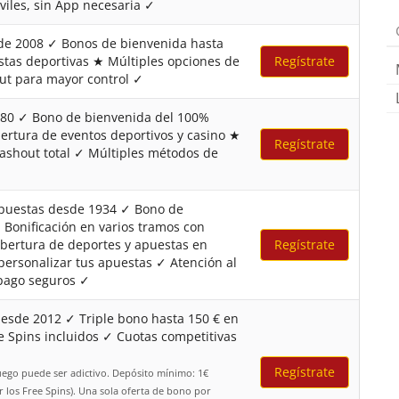
iles, sin App necesaria ✓
e 2008 ✓ Bonos de bienvenida hasta
tas deportivas ★ Múltiples opciones de
Regístrate
out para mayor control ✓
80 ✓ Bono de bienvenida del 100%
ertura de eventos deportivos y casino ★
Regístrate
cashout total ✓ Múltiples métodos de
puestas desde 1934 ✓ Bono de
 Bonificación en varios tramos con
bertura de deportes y apuestas en
Regístrate
ersonalizar tus apuestas ✓ Atención al
 pago seguros ✓
sde 2012 ✓ Triple bono hasta 150 € en
e Spins incluidos ✓ Cuotas competitivas
Regístrate
juego puede ser adictivo. Depósito mínimo: 1€
 los Free Spins). Una sola oferta de bono por