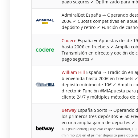
pago seguros ✓ Optimizado para móv
AdmiralBet España ⇒ Operando desd
200€ ✓ Cuotas competitivas en apues
depósito y retiro ✓ Función de cash
Codere
España ⇒ Apuestas desde 19
hasta 200€ en freebets ✓ Amplia cob
Transmisión en directo y opción de 
pago seguros ✓
William Hill
España ⇒ Tradición en a
bienvenida hasta 200€ en freebets ✓
depósito mínimo de 10€ ✓ Amplia co
directo ★ Función #MiApuesta para p
cliente 24/7 y múltiples métodos de
Betway
España Sports ⇒ Operando de
los primeros tres depósitos ★ 50 Fre
en una amplia gama de deportes ✓
18+ (Publicidad) Juega con responsabilidad, El 
(mínimo 20€ en el primer depósito para obtener