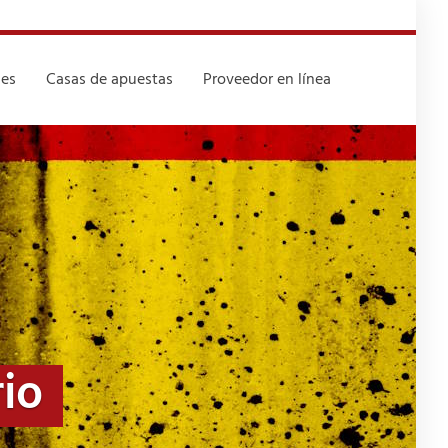
nes
Casas de apuestas
Proveedor en línea
rio