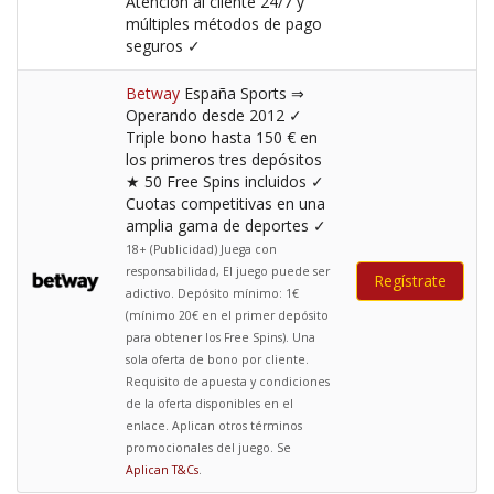
Atención al cliente 24/7 y
múltiples métodos de pago
seguros ✓
Betway
España Sports ⇒
Operando desde 2012 ✓
Triple bono hasta 150 € en
los primeros tres depósitos
★ 50 Free Spins incluidos ✓
Cuotas competitivas en una
amplia gama de deportes ✓
18+ (Publicidad) Juega con
responsabilidad, El juego puede ser
Regístrate
adictivo. Depósito mínimo: 1€
(mínimo 20€ en el primer depósito
para obtener los Free Spins). Una
sola oferta de bono por cliente.
Requisito de apuesta y condiciones
de la oferta disponibles en el
enlace. Aplican otros términos
promocionales del juego. Se
Aplican T&Cs
.