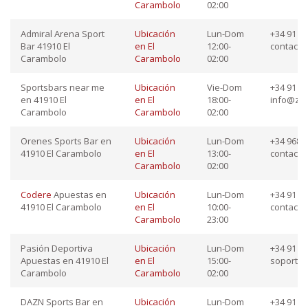
Carambolo
02:00
Admiral Arena Sport
Ubicación
Lun-Dom
+34 91 12
Bar 41910 El
en El
12:00-
contacto
Carambolo
Carambolo
02:00
Sportsbars near me
Ubicación
Vie-Dom
+34 91 87
en 41910 El
en El
18:00-
info@zo
Carambolo
Carambolo
02:00
Orenes Sports Bar en
Ubicación
Lun-Dom
+34 968 1
41910 El Carambolo
en El
13:00-
contact
Carambolo
02:00
Codere
Apuestas en
Ubicación
Lun-Dom
+34 91 23
41910 El Carambolo
en El
10:00-
contact
Carambolo
23:00
Pasión Deportiva
Ubicación
Lun-Dom
+34 91 23
Apuestas en 41910 El
en El
15:00-
soporte
Carambolo
Carambolo
02:00
DAZN Sports Bar en
Ubicación
Lun-Dom
+34 91 65