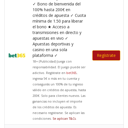
✓ Bono de bienvenida del
100% hasta 200€ en
créditos de apuesta ✓ Cuota
mínima de 1.50 para liberar
el bono ★ Acceso a
transmisiones en directo y
apuestas en vivo ✓
Apuestas deportivas y
casino en una sola
plataforma ✓
Regístrate
18+ (Publicidad) Juega con
responsabilidad. El juego puede ser
adictivo. Regístrate en
bet365
,
ingresa 5€ o más en tu cuenta y
conseguirás un 100% de tu ingreso
válido en créditos de apuesta, hasta
200€. Solo para clientes nuevos. Las
ganancias no incluyen el importe
de los créditos de apuesta. Es
necesario registrarse. Se aplican las
condiciones.
Se aplican T&Cs
.