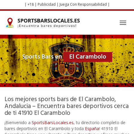
Skip
| +18 | Publicidad | Juega Con Responsabilidad |
to
main
content
Toggl
navig
Sports Bars en
El Carambolo
Los mejores sports bars de El Carambolo,
Andalucia – Encuentra bares deportivos cerca
de ti 41910 El Carambolo
¡Bienvenido a
SportsBarsLocales.es
, tu directorio completo de
bares deportivos en El Carambolo y toda
España
! 41910 El