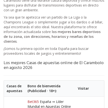
Carambolo tiene una vibrante cultura deportiva y ofrece muchos
lugares para disfrutar de transmisiones deportivas en directo
con un gran ambiente.
Ya sea que te apetezca ver un partido de La Liga o la
Champions League o simplemente jugar a los dardos o al billar,
aquí encontrarás el sitio ideal. Nuestra plataforma te ofrece
información actualizada sobre
los mejores bares deportivos
de tu zona, con direcciones, horarios y reseñas de los
clientes
.
¡Somos tu primera opción en toda España para buscar
proveedores locales de juegos y entretenimiento!
Los mejores Casas de apuestas online de El Carambolo
en agosto 2026
Casas de
Bono de bienvenida
Visitar
apuestas
(Publicidad · 18+):
Bet365
España ⇒ Líder
Mundial en Apuestas Online