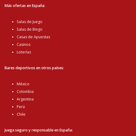
Más ofertas en España:
Salas de Juego
Salas de Bingo
Casas de Apuestas
Casinos
Loterías
Bares deportivos en otros países:
México
Colombia
Argentina
Perú
Chile
Juega seguro y responsable en España: