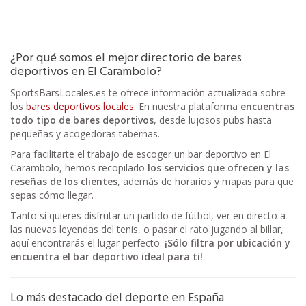
¿Por qué somos el mejor directorio de bares
deportivos en El Carambolo?
SportsBarsLocales.es te ofrece información actualizada sobre
los
bares deportivos locales
. En nuestra plataforma
encuentras
todo tipo de bares deportivos
, desde lujosos pubs hasta
pequeñas y acogedoras tabernas.
Para facilitarte el trabajo de escoger un bar deportivo en El
Carambolo, hemos recopilado
los servicios que ofrecen y las
reseñas de los clientes
, además de horarios y mapas para que
sepas cómo llegar.
Tanto si quieres disfrutar un partido de fútbol, ver en directo a
las nuevas leyendas del tenis, o pasar el rato jugando al billar,
aquí encontrarás el lugar perfecto.
¡Sólo filtra por ubicación y
encuentra el bar deportivo ideal para ti!
Lo más destacado del deporte en España