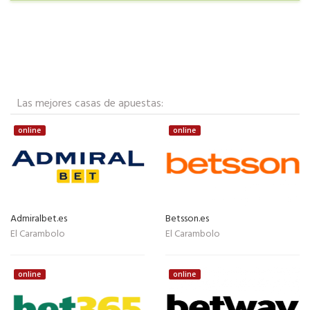
Las mejores casas de apuestas:
online
online
Admiralbet.es
Betsson.es
El Carambolo
El Carambolo
online
online