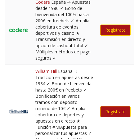
Codere
España ⇒ Apuestas
desde 1980 ✓ Bono de
bienvenida del 100% hasta
200€ en freebets ✓ Amplia
cobertura de eventos
Regístrate
deportivos y casino ★
Transmisión en directo y
opción de cashout total ✓
Múltiples métodos de pago
seguros ✓
William Hill
España ⇒
Tradición en apuestas desde
1934 ✓ Bono de bienvenida
hasta 200€ en freebets ✓
Bonificación en varios
tramos con depósito
mínimo de 10€ ✓ Amplia
Regístrate
cobertura de deportes y
apuestas en directo ★
Función #MiApuesta para
personalizar tus apuestas ✓