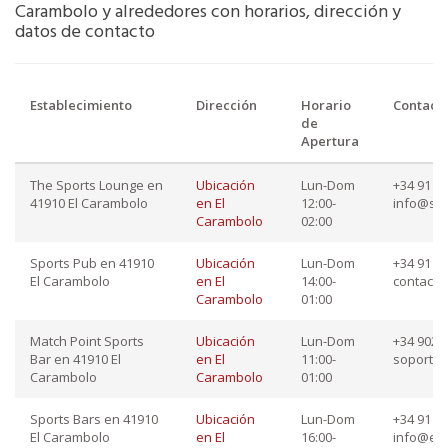
Carambolo y alrededores con horarios, dirección y
datos de contacto
Establecimiento
Dirección
Horario
Contact
de
Apertura
The Sports Lounge en
Ubicación
Lun-Dom
+34 91 87
41910 El Carambolo
en El
12:00-
info@sp
Carambolo
02:00
Sports Pub en 41910
Ubicación
Lun-Dom
+34 91 34
El Carambolo
en El
14:00-
contact
Carambolo
01:00
Match Point Sports
Ubicación
Lun-Dom
+34 902 4
Bar en 41910 El
en El
11:00-
soporte
Carambolo
Carambolo
01:00
Sports Bars en 41910
Ubicación
Lun-Dom
+34 91 78
El Carambolo
en El
16:00-
info@ele