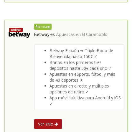
Premium
online
Betway.es
Apuestas en
El Carambolo
Betway España ⇒ Triple Bono de
Bienvenida hasta 150€ ✓
Bonos en los primeros tres
depósitos hasta 50€ cada uno ✓
Apuestas en eSports, fútbol y más
de 40 deportes ★
Apuestas en directo y múltiples
opciones de retiro ✓
App móvil intuitiva para Android y iOS
✓
Ver sitio