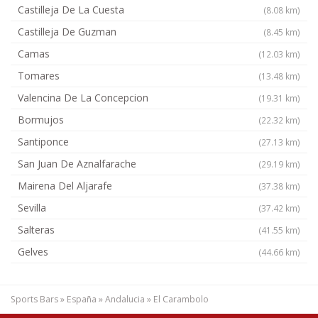
Castilleja De La Cuesta
(8.08 km)
Castilleja De Guzman
(8.45 km)
Camas
(12.03 km)
Tomares
(13.48 km)
Valencina De La Concepcion
(19.31 km)
Bormujos
(22.32 km)
Santiponce
(27.13 km)
San Juan De Aznalfarache
(29.19 km)
Mairena Del Aljarafe
(37.38 km)
Sevilla
(37.42 km)
Salteras
(41.55 km)
Gelves
(44.66 km)
Sports Bars
»
España
»
Andalucia
»
El Carambolo