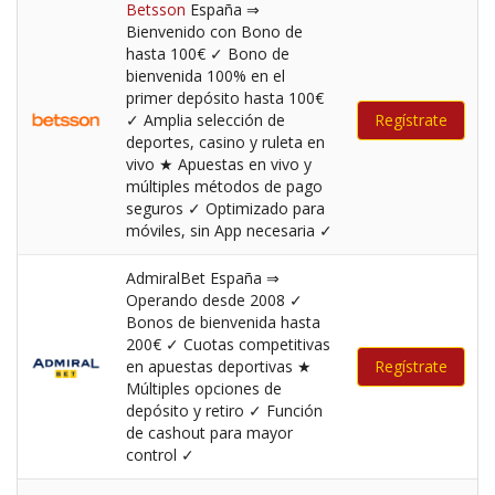
Betsson
España ⇒
Bienvenido con Bono de
hasta 100€ ✓ Bono de
bienvenida 100% en el
primer depósito hasta 100€
✓ Amplia selección de
Regístrate
deportes, casino y ruleta en
vivo ★ Apuestas en vivo y
múltiples métodos de pago
seguros ✓ Optimizado para
móviles, sin App necesaria ✓
AdmiralBet España ⇒
Operando desde 2008 ✓
Bonos de bienvenida hasta
200€ ✓ Cuotas competitivas
en apuestas deportivas ★
Regístrate
Múltiples opciones de
depósito y retiro ✓ Función
de cashout para mayor
control ✓