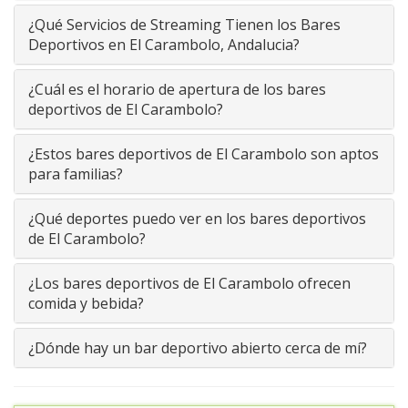
¿Qué Servicios de Streaming Tienen los Bares
Deportivos en El Carambolo, Andalucia?
¿Cuál es el horario de apertura de los bares
deportivos de El Carambolo?
¿Estos bares deportivos de El Carambolo son aptos
para familias?
¿Qué deportes puedo ver en los bares deportivos
de El Carambolo?
¿Los bares deportivos de El Carambolo ofrecen
comida y bebida?
¿Dónde hay un bar deportivo abierto cerca de mí?