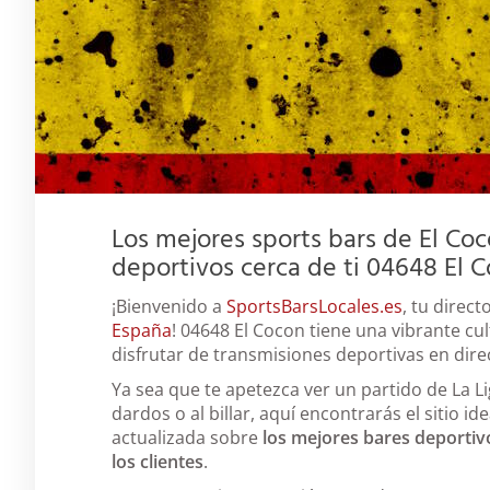
Los mejores sports bars de El Co
deportivos cerca de ti 04648 El 
¡Bienvenido a
SportsBarsLocales.es
, tu direc
España
! 04648 El Cocon tiene una vibrante cu
disfrutar de transmisiones deportivas en dir
Ya sea que te apetezca ver un partido de La 
dardos o al billar, aquí encontrarás el sitio i
actualizada sobre
los mejores bares deportivo
los clientes
.