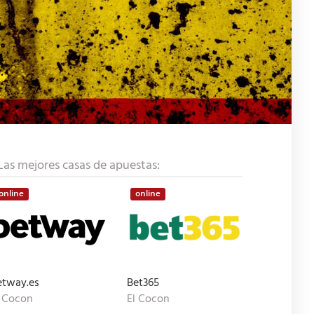
Las mejores casas de apuestas:
online
online
etway.es
Bet365
l Cocon
El Cocon