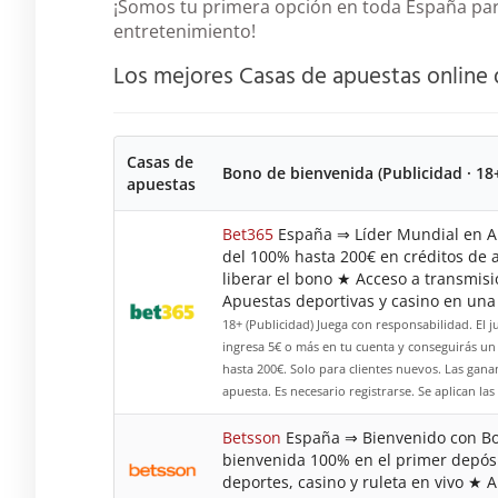
¡Somos tu primera opción en toda España par
entretenimiento!
Los mejores Casas de apuestas online
Casas de
Bono de bienvenida (Publicidad · 18+
apuestas
Bet365
España ⇒ Líder Mundial en A
del 100% hasta 200€ en créditos de
liberar el bono ★ Acceso a transmisi
Apuestas deportivas y casino en una
18+ (Publicidad) Juega con responsabilidad. El 
ingresa 5€ o más en tu cuenta y conseguirás un
hasta 200€. Solo para clientes nuevos. Las gana
apuesta. Es necesario registrarse. Se aplican la
Betsson
España ⇒ Bienvenido con Bo
bienvenida 100% en el primer depósi
deportes, casino y ruleta en vivo ★ 