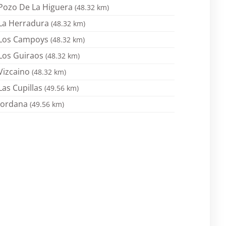
Pozo De La Higuera
(48.32 km)
La Herradura
(48.32 km)
Los Campoys
(48.32 km)
Los Guiraos
(48.32 km)
Vizcaino
(48.32 km)
Las Cupillas
(49.56 km)
Jordana
(49.56 km)