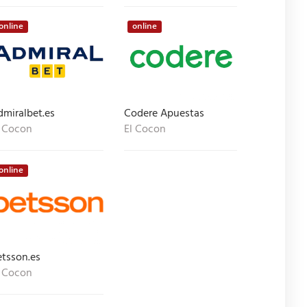
online
online
dmiralbet.es
Codere Apuestas
l Cocon
El Cocon
online
etsson.es
l Cocon