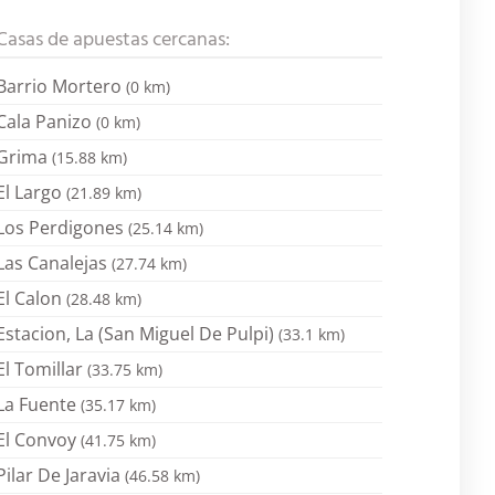
Casas de apuestas cercanas:
Barrio Mortero
(0 km)
Cala Panizo
(0 km)
Grima
(15.88 km)
El Largo
(21.89 km)
Los Perdigones
(25.14 km)
Las Canalejas
(27.74 km)
El Calon
(28.48 km)
Estacion, La (San Miguel De Pulpi)
(33.1 km)
El Tomillar
(33.75 km)
La Fuente
(35.17 km)
El Convoy
(41.75 km)
Pilar De Jaravia
(46.58 km)