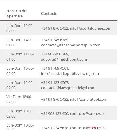
Horario de
Contacto
Apertura
Lun-Dom 12:00-
+34 91 876 5432, info@sportslounge.com
02:00
Lun-Dom 14:00-
+34 91 345 6789,
01:00
contacto@fanzonesportspub.com
Lun-Dom 11:00-
+34 902 456 789,
01:00
soporte@matchpoint.com
Lun-Dom 16:00-
+34 91 789 4561,
02:00
info@elestadiopublicviewing.com
Lun-Dom 12:00-
+34 91 123 4567,
02:00
contacto@laesquinadelgol.com
Vie-Dom 18:00-
+34 91 876 5432, info@zonafutbol.com
02:00
Lun-Dom 13:00-
+34 968 123 456, contacto@orenes.es
02:00
Lun-Dom 10:00-
+34 91 234 5678, contacto@
codere
.es