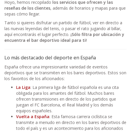
Hoyo, hemos recopilado
los servicios que ofrecen y las
reseñas de los clientes
, además de horarios y mapas para que
sepas cómo llegar.
Tanto si quieres disfrutar un partido de fútbol, ver en directo a
las nuevas leyendas del tenis, o pasar el rato jugando al billar,
aquí encontrarás el lugar perfecto.
¡Sólo filtra por ubicación y
encuentra el bar deportivo ideal para ti!
Lo más destacado del deporte en España
España ofrece una impresionante variedad de eventos
deportivos que se transmiten en los bares deportivos. Estos son
los favoritos de los aficionados:
La Liga
: La primera liga de fútbol española es una cita
obligada para los amantes del fútbol. Muchos bares
ofrecen transmisiones en directo de los partidos que
juegan el FC Barcelona, el Real Madrid y los demás
equipos españoles.
Vuelta a España
: Esta famosa carrera ciclística se
transmite a menudo en directo en los bares deportivos de
todo el país y es un acontecimiento para los aficionados