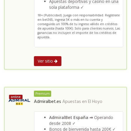
Apuestas deportivas y casino en una
sola plataforma ✓
18+ (Publicidad). Juega con responsabilidad. Regístrate
en bet365, ingresa 5€ o más en tu cuenta y
conseguirás un 100% de tu ingreso válido en créditos
de apuesta (hasta 100€). Solo para clientes nuevos. Las
ganancias no incluyen el importe de los créditos de
apuesta.
Ver sitio
Premium
online
Admiralbet.es
Apuestas en
El Hoyo
AdmiralBet España ⇒
Operando
desde 2008 ✓
Bonos de bienvenida hasta 200€ ✓