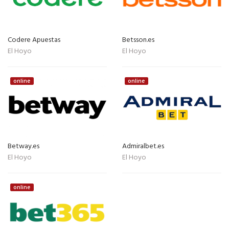
Codere Apuestas
Betsson.es
El Hoyo
El Hoyo
online
online
Betway.es
Admiralbet.es
El Hoyo
El Hoyo
online