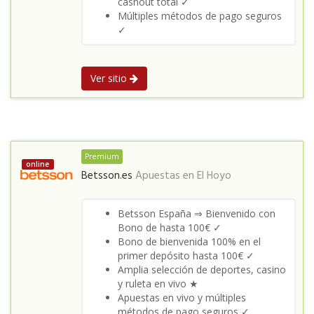
cashout total ✓
Múltiples métodos de pago seguros
✓
Ver sitio
Premium
online
Betsson.es
Apuestas en
El Hoyo
Betsson España ⇒ Bienvenido con
Bono de hasta 100€ ✓
Bono de bienvenida 100% en el
primer depósito hasta 100€ ✓
Amplia selección de deportes, casino
y ruleta en vivo ★
Apuestas en vivo y múltiples
métodos de pago seguros ✓