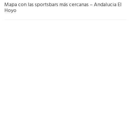
Mapa con las sportsbars más cercanas – Andalucia El
Hoyo