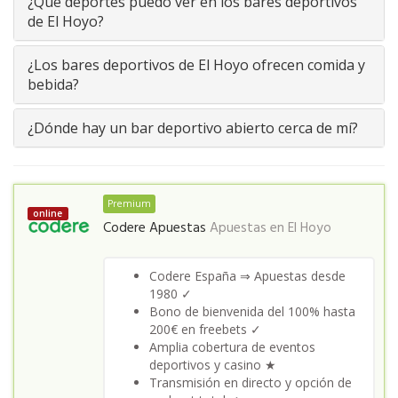
¿Qué deportes puedo ver en los bares deportivos
de El Hoyo?
¿Los bares deportivos de El Hoyo ofrecen comida y
bebida?
¿Dónde hay un bar deportivo abierto cerca de mí?
Premium
online
Codere Apuestas
Apuestas en
El Hoyo
Codere España ⇒ Apuestas desde
1980 ✓
Bono de bienvenida del 100% hasta
200€ en freebets ✓
Amplia cobertura de eventos
deportivos y casino ★
Transmisión en directo y opción de