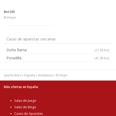
Bet365
El Hoyo
Casas de apuestas cercanas:
Doña Rama
(21.38 km)
Posadilla
(41.08 km)
Sports Bars
»
España
»
Andalucia
»
El Hoyo
Más ofertas en España:
Salas de Juego
Salas de Bingo
Casas de Apuestas