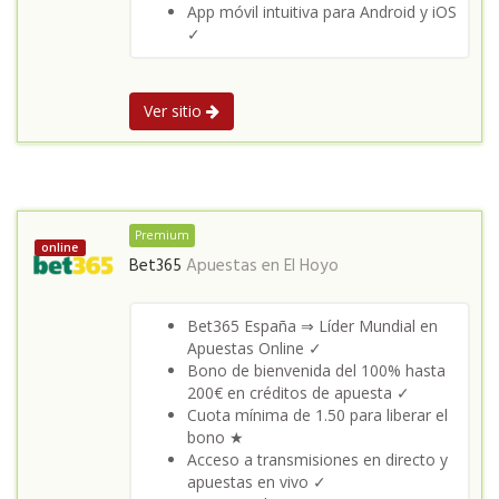
App móvil intuitiva para Android y iOS
✓
Ver sitio
Premium
online
Bet365
Apuestas en
El Hoyo
Bet365 España ⇒ Líder Mundial en
Apuestas Online ✓
Bono de bienvenida del 100% hasta
200€ en créditos de apuesta ✓
Cuota mínima de 1.50 para liberar el
bono ★
Acceso a transmisiones en directo y
apuestas en vivo ✓