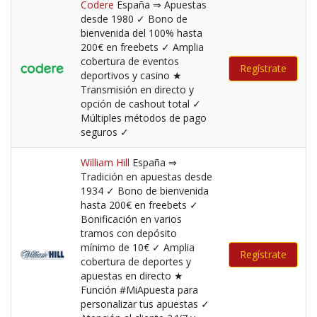
Codere
España ⇒ Apuestas
desde 1980 ✓ Bono de
bienvenida del 100% hasta
200€ en freebets ✓ Amplia
cobertura de eventos
Regístrate
deportivos y casino ★
Transmisión en directo y
opción de cashout total ✓
Múltiples métodos de pago
seguros ✓
William Hill
España ⇒
Tradición en apuestas desde
1934 ✓ Bono de bienvenida
hasta 200€ en freebets ✓
Bonificación en varios
tramos con depósito
mínimo de 10€ ✓ Amplia
Regístrate
cobertura de deportes y
apuestas en directo ★
Función #MiApuesta para
personalizar tus apuestas ✓