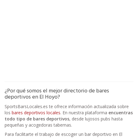
¿Por qué somos el mejor directorio de bares
deportivos en El Hoyo?
SportsBarsLocales.es te ofrece información actualizada sobre
los
bares deportivos locales
. En nuestra plataforma
encuentras
todo tipo de bares deportivos
, desde lujosos pubs hasta
pequeñas y acogedoras tabernas.
Para facilitarte el trabajo de escoger un bar deportivo en El