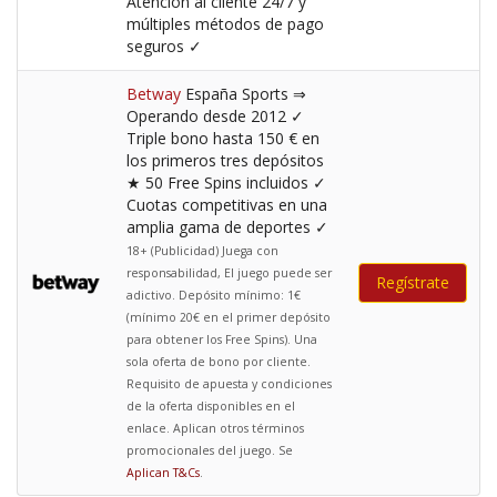
Atención al cliente 24/7 y
múltiples métodos de pago
seguros ✓
Betway
España Sports ⇒
Operando desde 2012 ✓
Triple bono hasta 150 € en
los primeros tres depósitos
★ 50 Free Spins incluidos ✓
Cuotas competitivas en una
amplia gama de deportes ✓
18+ (Publicidad) Juega con
responsabilidad, El juego puede ser
Regístrate
adictivo. Depósito mínimo: 1€
(mínimo 20€ en el primer depósito
para obtener los Free Spins). Una
sola oferta de bono por cliente.
Requisito de apuesta y condiciones
de la oferta disponibles en el
enlace. Aplican otros términos
promocionales del juego. Se
Aplican T&Cs
.