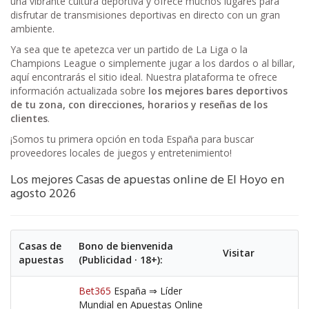
una vibrante cultura deportiva y ofrece muchos lugares para
disfrutar de transmisiones deportivas en directo con un gran
ambiente.
Ya sea que te apetezca ver un partido de La Liga o la
Champions League o simplemente jugar a los dardos o al billar,
aquí encontrarás el sitio ideal. Nuestra plataforma te ofrece
información actualizada sobre
los mejores bares deportivos
de tu zona, con direcciones, horarios y reseñas de los
clientes
.
¡Somos tu primera opción en toda España para buscar
proveedores locales de juegos y entretenimiento!
Los mejores Casas de apuestas online de El Hoyo en
agosto 2026
Casas de
Bono de bienvenida
Visitar
apuestas
(Publicidad · 18+):
Bet365
España ⇒ Líder
Mundial en Apuestas Online