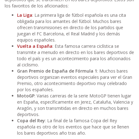
los favoritos de los aficionados:
La Liga
: La primera liga de fútbol española es una cita
obligada para los amantes del fútbol. Muchos bares
ofrecen transmisiones en directo de los partidos que
juegan el FC Barcelona, el Real Madrid y los demás
equipos españoles.
Vuelta a España
: Esta famosa carrera ciclística se
transmite a menudo en directo en los bares deportivos de
todo el país y es un acontecimiento para los aficionados
al ciclismo.
Gran Premio de España de Fórmula 1
: Muchos bares
deportivos organizan eventos especiales para ver el Gran
Premio, otro acontecimiento deportivo muy celebrado
por los españoles.
MotoGP
: Varias carreras de la serie MotoGP tienen lugar
en España, específicamente en Jerez, Cataluña, Valencia y
Aragón, y son transmitidas en directo en muchos bares
deportivos.
Copa del Rey
: La final de la famosa Copa del Rey
española es otro de los eventos que hace que se llenen
los bares deportivos año tras año.