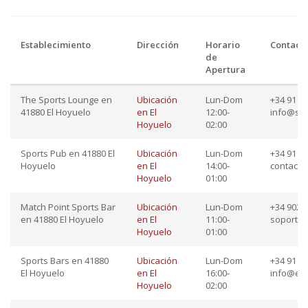
Establecimiento
Dirección
Horario
Contact
de
Apertura
The Sports Lounge en
Ubicación
Lun-Dom
+34 91 87
41880 El Hoyuelo
en El
12:00-
info@sp
Hoyuelo
02:00
Sports Pub en 41880 El
Ubicación
Lun-Dom
+34 91 34
Hoyuelo
en El
14:00-
contact
Hoyuelo
01:00
Match Point Sports Bar
Ubicación
Lun-Dom
+34 902 4
en 41880 El Hoyuelo
en El
11:00-
soporte
Hoyuelo
01:00
Sports Bars en 41880
Ubicación
Lun-Dom
+34 91 78
El Hoyuelo
en El
16:00-
info@ele
Hoyuelo
02:00