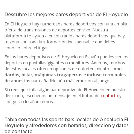
Descubre los mejores bares deportivos de El Hoyuelo
En El Hoyuelo hay numerosos bares deportivos con una amplia
oferta de transmisiones de deportes en vivo. Nuestra
plataforma te ayuda a encontrar los bares deportivos que hay
tu zona con toda la información indispensable que debes
conocer sobre el lugar.
En los bares deportivos de El Hoyuelo en España puedes ver los
deportes en pantallas gigantes o monitores. Además, muchos
de estos locales ofrecen opciones de entretenimiento como
dardos, billar, máquinas tragaperras e incluso terminales
de apuestas
para añadirle aún más emoción al juego.
Si crees que falta algún bar deportivo de El Hoyuelo en nuestro
directorio, escríbenos un mensaje en el botón de
contacto
y
con gusto lo añadiremos.
Tabla con todas las sports bars locales de Andalucia El
Hoyuelo y alrededores con horarios, dirección y datos
de contacto