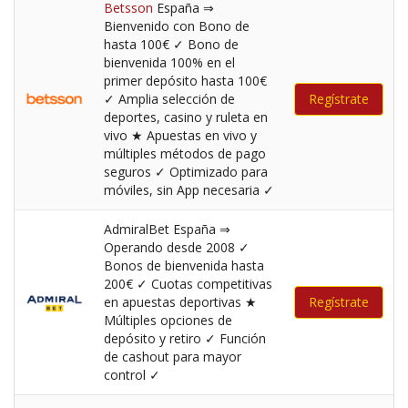
Betsson
España ⇒
Bienvenido con Bono de
hasta 100€ ✓ Bono de
bienvenida 100% en el
primer depósito hasta 100€
✓ Amplia selección de
Regístrate
deportes, casino y ruleta en
vivo ★ Apuestas en vivo y
múltiples métodos de pago
seguros ✓ Optimizado para
móviles, sin App necesaria ✓
AdmiralBet España ⇒
Operando desde 2008 ✓
Bonos de bienvenida hasta
200€ ✓ Cuotas competitivas
en apuestas deportivas ★
Regístrate
Múltiples opciones de
depósito y retiro ✓ Función
de cashout para mayor
control ✓