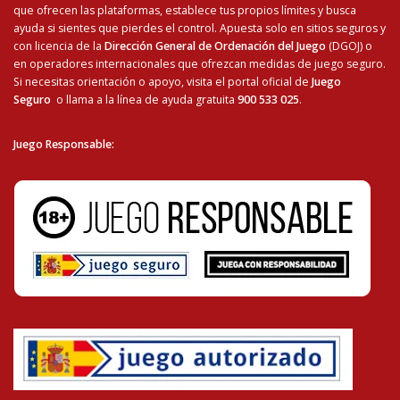
que ofrecen las plataformas, establece tus propios límites y busca
ayuda si sientes que pierdes el control. Apuesta solo en sitios seguros y
con licencia de la
Dirección General de Ordenación del Juego
(DGOJ) o
en operadores internacionales que ofrezcan medidas de juego seguro.
Si necesitas orientación o apoyo, visita el portal oficial de
Juego
Seguro
o llama a la línea de ayuda gratuita
900 533 025
.
Juego Responsable
: