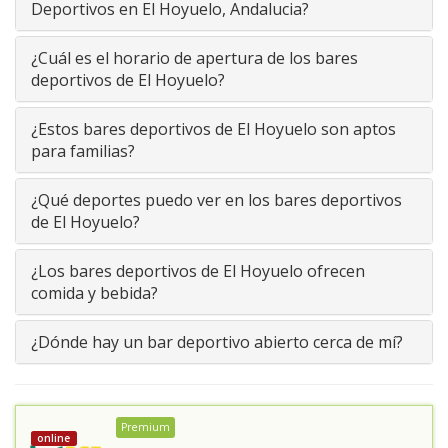
Deportivos en El Hoyuelo, Andalucia?
¿Cuál es el horario de apertura de los bares
deportivos de El Hoyuelo?
¿Estos bares deportivos de El Hoyuelo son aptos
para familias?
¿Qué deportes puedo ver en los bares deportivos
de El Hoyuelo?
¿Los bares deportivos de El Hoyuelo ofrecen
comida y bebida?
¿Dónde hay un bar deportivo abierto cerca de mí?
Premium
online