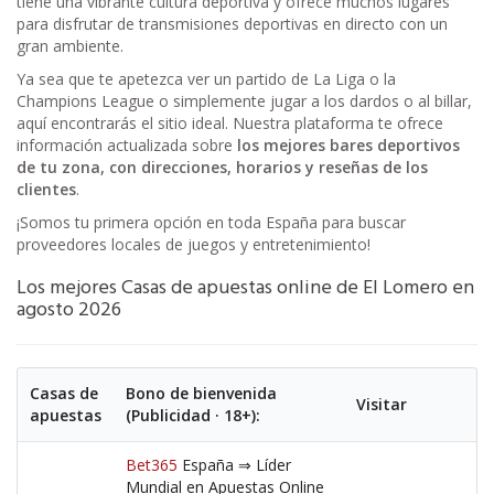
tiene una vibrante cultura deportiva y ofrece muchos lugares
para disfrutar de transmisiones deportivas en directo con un
gran ambiente.
Ya sea que te apetezca ver un partido de La Liga o la
Champions League o simplemente jugar a los dardos o al billar,
aquí encontrarás el sitio ideal. Nuestra plataforma te ofrece
información actualizada sobre
los mejores bares deportivos
de tu zona, con direcciones, horarios y reseñas de los
clientes
.
¡Somos tu primera opción en toda España para buscar
proveedores locales de juegos y entretenimiento!
Los mejores Casas de apuestas online de El Lomero en
agosto 2026
Casas de
Bono de bienvenida
Visitar
apuestas
(Publicidad · 18+):
Bet365
España ⇒ Líder
Mundial en Apuestas Online