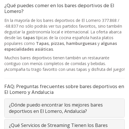
¿Qué puedes comer en los bares deportivos de El
Lomero?
En la mayoría de los bares deportivos de El Lomero 377.868 /
-68.837 no sólo podrás ver tus partidos favoritos, sino también
degustar la gastronomía local e internacional. La oferta abarca
desde las
tapas
típicas de la cocina española hasta platos
populares como
Tapas
,
pizzas
,
hamburguesas
y
algunas
especialidades asiáticas
.
Muchos bares deportivos tienen también un restaurante
contiguo con menús completos de comidas y bebidas.
¡Acompaña tu trago favorito con unas tapas y disfruta del juego!
FAQ: Preguntas frecuentes sobre bares deportivos en
El Lomero y Andalucia
¿Dónde puedo encontrar los mejores bares
deportivos en El Lomero, Andalucia?
¿Qué Servicios de Streaming Tienen los Bares