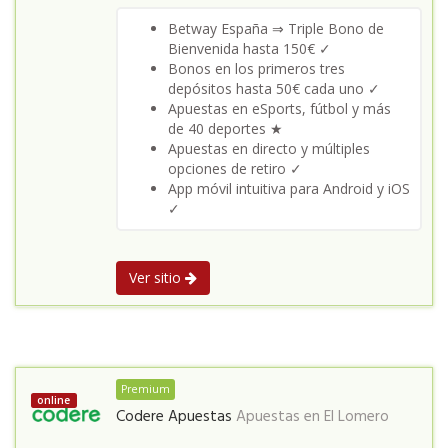
Betway España ⇒ Triple Bono de
Bienvenida hasta 150€ ✓
Bonos en los primeros tres
depósitos hasta 50€ cada uno ✓
Apuestas en eSports, fútbol y más
de 40 deportes ★
Apuestas en directo y múltiples
opciones de retiro ✓
App móvil intuitiva para Android y iOS
✓
Ver sitio
Premium
online
Codere Apuestas
Apuestas en
El Lomero