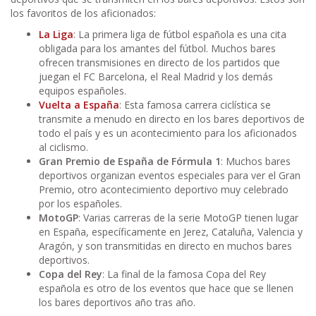
los favoritos de los aficionados:
La Liga
: La primera liga de fútbol española es una cita
obligada para los amantes del fútbol. Muchos bares
ofrecen transmisiones en directo de los partidos que
juegan el FC Barcelona, el Real Madrid y los demás
equipos españoles.
Vuelta a España
: Esta famosa carrera ciclística se
transmite a menudo en directo en los bares deportivos de
todo el país y es un acontecimiento para los aficionados
al ciclismo.
Gran Premio de España de Fórmula 1
: Muchos bares
deportivos organizan eventos especiales para ver el Gran
Premio, otro acontecimiento deportivo muy celebrado
por los españoles.
MotoGP
: Varias carreras de la serie MotoGP tienen lugar
en España, específicamente en Jerez, Cataluña, Valencia y
Aragón, y son transmitidas en directo en muchos bares
deportivos.
Copa del Rey
: La final de la famosa Copa del Rey
española es otro de los eventos que hace que se llenen
los bares deportivos año tras año.