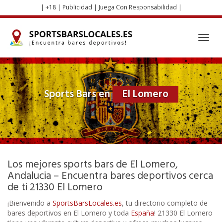
Skip
| +18 | Publicidad | Juega Con Responsabilidad |
to
main
content
Toggl
navig
Sports Bars en
El Lomero
Los mejores sports bars de El Lomero,
Andalucia – Encuentra bares deportivos cerca
de ti 21330 El Lomero
¡Bienvenido a
SportsBarsLocales.es
, tu directorio completo de
bares deportivos en El Lomero y toda
España
! 21330 El Lomero