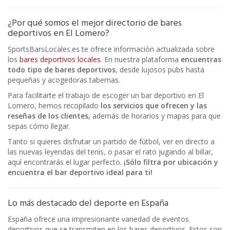
¿Por qué somos el mejor directorio de bares
deportivos en El Lomero?
SportsBarsLocales.es te ofrece información actualizada sobre
los
bares deportivos locales
. En nuestra plataforma
encuentras
todo tipo de bares deportivos
, desde lujosos pubs hasta
pequeñas y acogedoras tabernas.
Para facilitarte el trabajo de escoger un bar deportivo en El
Lomero, hemos recopilado
los servicios que ofrecen y las
reseñas de los clientes
, además de horarios y mapas para que
sepas cómo llegar.
Tanto si quieres disfrutar un partido de fútbol, ver en directo a
las nuevas leyendas del tenis, o pasar el rato jugando al billar,
aquí encontrarás el lugar perfecto.
¡Sólo filtra por ubicación y
encuentra el bar deportivo ideal para ti!
Lo más destacado del deporte en España
España ofrece una impresionante variedad de eventos
deportivos que se transmiten en los bares deportivos. Estos son