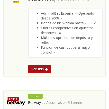
Admiralbet.es
Apuestas en
El Lomero
AdmiralBet España ⇒
Operando
desde 2008 ✓
Bonos de bienvenida hasta 200€ ✓
Cuotas competitivas en apuestas
deportivas ★
Múltiples opciones de depósito y
retiro ✓
Función de cashout para mayor
control ✓
Ver sitio
Premium
online
Betway.es
Apuestas en
El Lomero