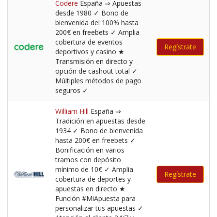
Codere
España ⇒ Apuestas
desde 1980 ✓ Bono de
bienvenida del 100% hasta
200€ en freebets ✓ Amplia
cobertura de eventos
Regístrate
deportivos y casino ★
Transmisión en directo y
opción de cashout total ✓
Múltiples métodos de pago
seguros ✓
William Hill
España ⇒
Tradición en apuestas desde
1934 ✓ Bono de bienvenida
hasta 200€ en freebets ✓
Bonificación en varios
tramos con depósito
mínimo de 10€ ✓ Amplia
Regístrate
cobertura de deportes y
apuestas en directo ★
Función #MiApuesta para
personalizar tus apuestas ✓