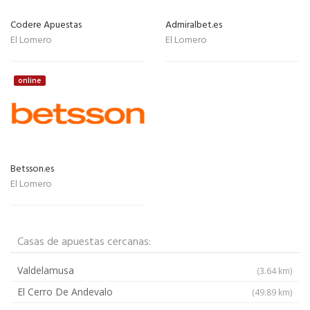
Codere Apuestas
Admiralbet.es
El Lomero
El Lomero
online
Betsson.es
El Lomero
Casas de apuestas cercanas:
Valdelamusa
(3.64 km)
El Cerro De Andevalo
(49.89 km)