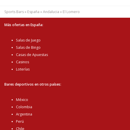
Sports Bars
»
España
»
Andalucia
»
El Lomero
Más ofertas en España:
Salas de Juego
Salas de Bingo
Casas de Apuestas
Casinos
Loterías
Bares deportivos en otros países:
México
Colombia
Argentina
Perú
Chile